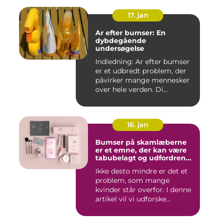
17. jan
Ar efter bumser: En
dybdegående
undersøgelse
Indledning: Ar efter bumser
er et udbredt problem, der
påvirker mange mennesker
over hele verden. Di...
16. jan
Bumser på skamlæberne
er et emne, der kan være
tabubelagt og udfordrende
at tale om
Ikke desto mindre er det et
problem, som mange
kvinder står overfor. I denne
artikel vil vi udforske...