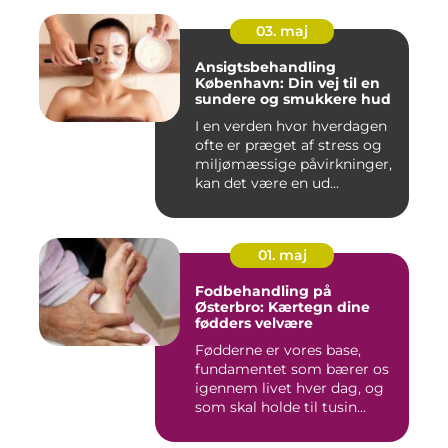
03. maj
Ansigtsbehandling
København: Din vej til en
sundere og smukkere hud
I en verden hvor hverdagen
ofte er præget af stress og
miljømæssige påvirkninger,
kan det være en ud...
01. maj
Fodbehandling på
Østerbro: Kærtegn dine
fødders velvære
Fødderne er vores base,
fundamentet som bærer os
igennem livet hver dag, og
som skal holde til tusin...