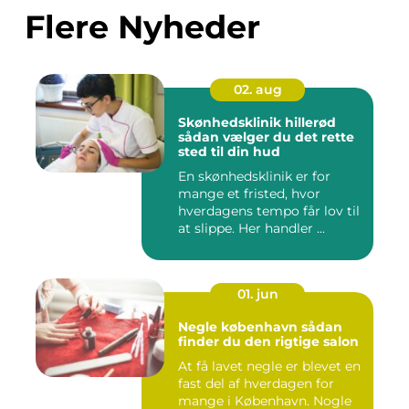
Flere Nyheder
02. aug
Skønhedsklinik hillerød
sådan vælger du det rette
sted til din hud
En skønhedsklinik er for
mange et fristed, hvor
hverdagens tempo får lov til
at slippe. Her handler ...
01. jun
Negle københavn sådan
finder du den rigtige salon
At få lavet negle er blevet en
fast del af hverdagen for
mange i København. Nogle