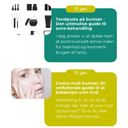
17. jan
Tandpasta på bumser -
Den ultimative guide til
acne-behandling
I dag ønsker vi at dykke ned i
et kontroversielt emne inden
for skønhed og kosmetik -
brugen af tand...
17. jan
Creme mod bumser: En
omfattende guide til at
bekæmpe uren hud
Indledning Er du en af de
mange, der lider af uren hud
og bumser? Så er du ikke
alene. Mange mennes...