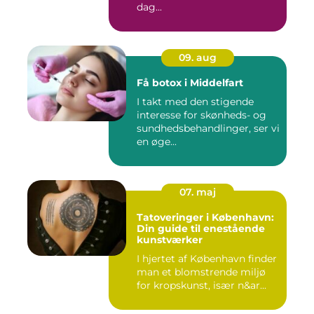
dag...
09. aug
Få botox i Middelfart
I takt med den stigende
interesse for skønheds- og
sundhedsbehandlinger, ser vi
en øge...
07. maj
Tatoveringer i København:
Din guide til enestående
kunstværker
I hjertet af København finder
man et blomstrende miljø
for kropskunst, især n&ar...