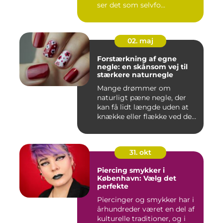
ser det som selvfo...
02. maj
Forstærkning af egne
negle: en skånsom vej til
stærkere naturnegle
Mange drømmer om
naturligt pæne negle, der
kan få lidt længde uden at
knække eller flække ved den
mi...
31. okt
Piercing smykker i
København: Vælg det
perfekte
Piercinger og smykker har i
århundreder været en del af
kulturelle traditioner, og i