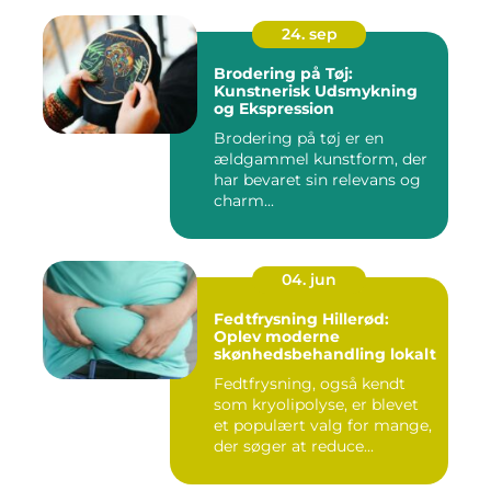
24. sep
Brodering på Tøj:
Kunstnerisk Udsmykning
og Ekspression
Brodering på tøj er en
ældgammel kunstform, der
har bevaret sin relevans og
charm...
04. jun
Fedtfrysning Hillerød:
Oplev moderne
skønhedsbehandling lokalt
Fedtfrysning, også kendt
som kryolipolyse, er blevet
et populært valg for mange,
der søger at reduce...