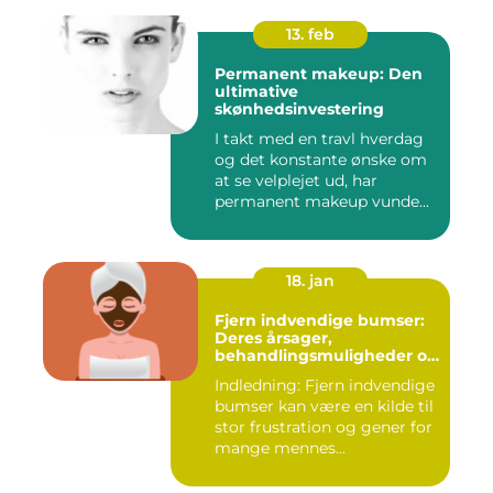
13. feb
Permanent makeup: Den
ultimative
skønhedsinvestering
I takt med en travl hverdag
og det konstante ønske om
at se velplejet ud, har
permanent makeup vunde...
18. jan
Fjern indvendige bumser:
Deres årsager,
behandlingsmuligheder og
forebyggelse
Indledning: Fjern indvendige
bumser kan være en kilde til
stor frustration og gener for
mange mennes...