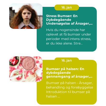
16. jan
Stress Bumser: En
Dybdegående
Undersøgelse af Årsager,
Udvikling og Behandling
Hvis du nogensinde har
oplevet at få bumser under
perioder med intens stress,
er du ikke alene. Stre...
16. jan
Bumser på halsen: En
dybdegående
gennemgang af årsager,
behandling og
Bumser på halsen - Årsager,
forebyggelse
behandling og forebyggelse
Introduktion til bumser på
halsen ...