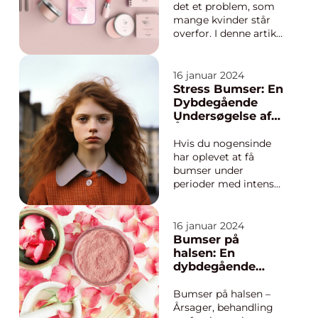
bum...
tale om
det et problem, som
mange kvinder står
overfor. I denne artikel
vil vi udforske
årsagerne til og
behandlingsmulighed
16 januar 2024
erne for bumser på
Stress Bumser: En
skamlæberne. Vi vil
Dybdegående
også give dig en
Undersøgelse af
historisk
Årsager,
gennemgang af,
Udvikling og
Hvis du nogensinde
hvordan dette emne
Behandling
har oplevet at få
har udviklet ...
bumser under
perioder med intens
stress, er du ikke
alene. Stress bumser
er et fænomen, der
16 januar 2024
ofte påvirker vores
Bumser på
hud, når vi er
halsen: En
stressede. Denne
dybdegående
artikel giver dig en
gennemgang af
omfattende
årsager,
Bumser på halsen –
præsentation af stress
behandling og
Årsager, behandling