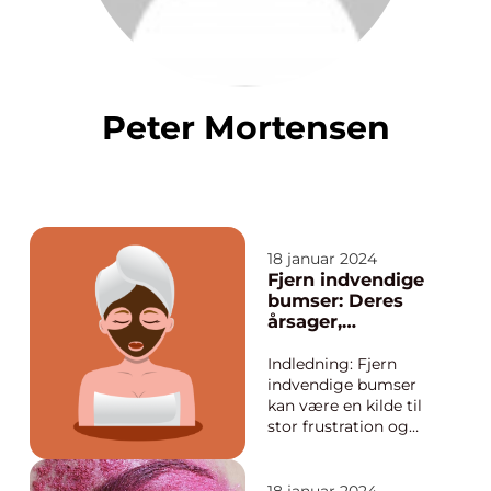
Peter Mortensen
18 januar 2024
Fjern indvendige
bumser: Deres
årsager,
behandlingsmulig
heder og
Indledning: Fjern
forebyggelse
indvendige bumser
kan være en kilde til
stor frustration og
gener for mange
mennesker. Disse
bumser dannes dybt