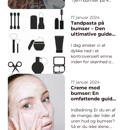
“fjern bumser på 4
timer” Bumser kan
være en kilde til
frustration og
17 januar 2024
selvbevidsthed for
Tandpasta på
mange mennesker,
bumser – Den
især for dem der er
ultimative guide
interesseret i skønhed
til acne-
og kosmetik. Der er
behandling
I dag ønsker vi at
en bred vi...
dykke ned i et
kontroversielt emne
inden for skønhed og
kosmetik – brugen af
tandpasta på bumser.
Dette er et emne, der
17 januar 2024
har skabt debat
Creme mod
blandt
bumser: En
hudplejeentusiaster i
omfattende guide
årevis. Er det virkelig
til at bekæmpe
sandt, at tandpasta
uren hud
Indledning Er du en af
kan hjælpe med a...
de mange, der lider af
uren hud og bumser?
Så er du ikke alene.