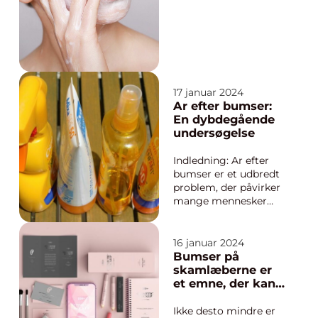
Mange mennesker
oplever denne
udfordring, uanset
alder og køn.
Heldigvis er der en
bred vifte af cremer
på markedet, der kan
17 januar 2024
hjælpe med at
Ar efter bumser:
behandle og
En dybdegående
forebygge bu...
undersøgelse
Indledning: Ar efter
bumser er et udbredt
problem, der påvirker
mange mennesker
over hele verden.
Disse ar kan have stor
indflydelse på ens
16 januar 2024
selvtillid og kan være
Bumser på
svære at behandle. I
skamlæberne er
denne artikel vil vi
et emne, der kan
udforske forskellige
være tabubelagt
aspekter af ar efter
og udfordrende at
Ikke desto mindre er