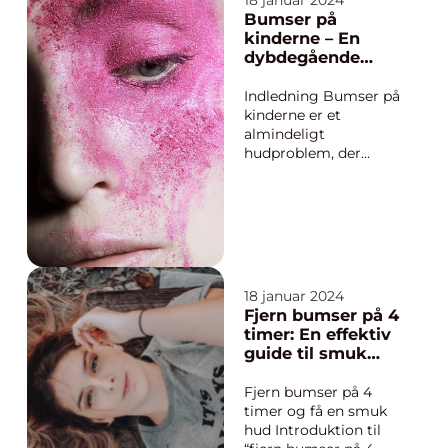
18 januar 2024
inde i huden og er
Bumser på
ofte smertefulde og
kinderne – En
svære at behandle. I
dybdegående
denne artikel vil vi
analyse af et
udforske, hvad
udbredt
Indledning Bumser på
indvendige bumser er,
hudproblem
kinderne er et
hv...
almindeligt
hudproblem, der
påvirker mange
mennesker i
forskellige aldre og
køn. Selvom det ofte
opfattes som et
ungdomsfænomen,
kan bumser på
18 januar 2024
kinderne forekomme
Fjern bumser på 4
hos både teenagere
timer: En effektiv
og voksne. I denne
guide til smuk
artikel vil vi...
hud
Fjern bumser på 4
timer og få en smuk
hud Introduktion til