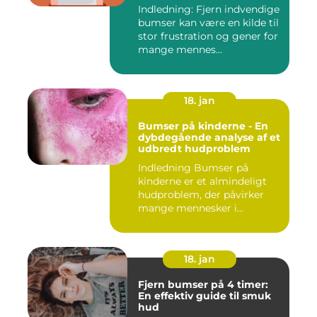
forebyggelse
Indledning: Fjern indvendige
bumser kan være en kilde til
stor frustration og gener for
mange mennes...
18. jan
Bumser på kinderne - En
dybdegående analyse af et
udbredt hudproblem
Indledning Bumser på
kinderne er et almindeligt
hudproblem, der påvirker
mange mennesker i
forskelli...
18. jan
Fjern bumser på 4 timer:
En effektiv guide til smuk
hud