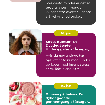
at tale om
Ikke desto mindre er det et
problem, som mange
kvinder står overfor. I denne
artikel vil vi udforske...
16. jan
Stress Bumser: En
Dybdegående
Undersøgelse af Årsager,
Udvikling og Behandling
Hvis du nogensinde har
oplevet at få bumser under
perioder med intens stress,
er du ikke alene. Stre...
16. jan
Bumser på halsen: En
dybdegående
gennemgang af årsager,