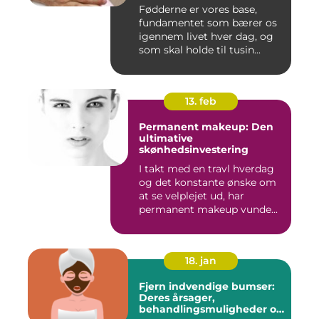
Fødderne er vores base,
fundamentet som bærer os
igennem livet hver dag, og
som skal holde til tusin...
13. feb
Permanent makeup: Den
ultimative
skønhedsinvestering
I takt med en travl hverdag
og det konstante ønske om
at se velplejet ud, har
permanent makeup vunde...
18. jan
Fjern indvendige bumser:
Deres årsager,
behandlingsmuligheder og