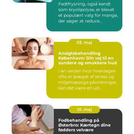
Fedtfrysning, også kendt
som kryolipolyse, er blevet
et populært valg for mange,
der søger at reduce...
03. maj
Ansigtsbehandling
København: Din vej til en
sundere og smukkere hud
I en verden hvor hverdagen
ofte er præget af stress og
miljømæssige påvirkninger,
kan det være en ud...
01. maj
Fodbehandling på
Østerbro: Kærtegn dine
fødders velvære