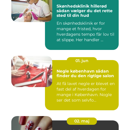
Skønhedsklinik hillerød
sådan vælger du det rette
sted til din hud
En skønhedsklinik er for
mange et fristed, hvor
hverdagens tempo får lov til
at slippe. Her handler ...
01. jun
Negle københavn sådan
finder du den rigtige salon
At få lavet negle er blevet en
fast del af hverdagen for
mange i København. Nogle
ser det som selvfo...
02. maj