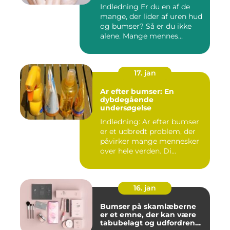
Indledning Er du en af de
mange, der lider af uren hud
og bumser? Så er du ikke
alene. Mange mennes...
17. jan
Ar efter bumser: En
dybdegående
undersøgelse
Indledning: Ar efter bumser
er et udbredt problem, der
påvirker mange mennesker
over hele verden. Di...
16. jan
Bumser på skamlæberne
er et emne, der kan være
tabubelagt og udfordrende