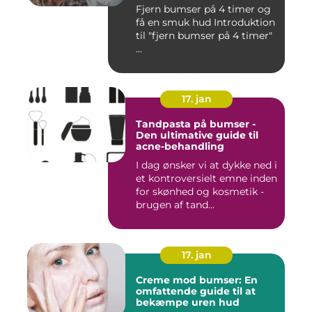
Fjern bumser på 4 timer og
få en smuk hud Introduktion
til "fjern bumser på 4 timer"
...
17. jan
Tandpasta på bumser -
Den ultimative guide til
acne-behandling
I dag ønsker vi at dykke ned i
et kontroversielt emne inden
for skønhed og kosmetik -
brugen af tand...
17. jan
Creme mod bumser: En
omfattende guide til at
bekæmpe uren hud