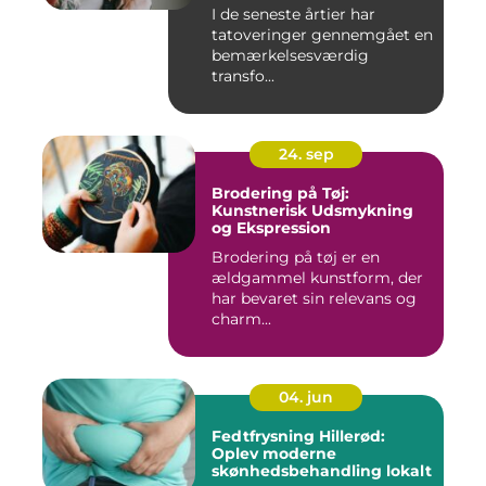
I de seneste årtier har
tatoveringer gennemgået en
bemærkelsesværdig
transfo...
24. sep
Brodering på Tøj:
Kunstnerisk Udsmykning
og Ekspression
Brodering på tøj er en
ældgammel kunstform, der
har bevaret sin relevans og
charm...
04. jun
Fedtfrysning Hillerød:
Oplev moderne
skønhedsbehandling lokalt