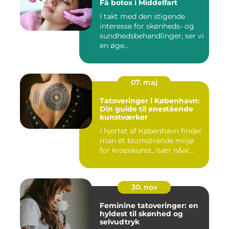
Få botox i Middelfart
I takt med den stigende
interesse for skønheds- og
sundhedsbehandlinger, ser vi
en øge...
07. maj
Tatoveringer i København:
Din guide til enestående
kunstværker
I hjertet af København finder
man et blomstrende miljø
for kropskunst, især n&ar...
30. nov
Feminine tatoveringer: en
hyldest til skønhed og
selvudtryk