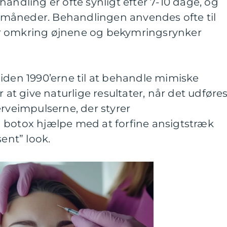
andling er ofte synligt efter 7-10 dage, og
-5 måneder. Behandlingen anvendes ofte til
r omkring øjnene og bekymringsrynker
iden 1990’erne til at behandle mimiske
r at give naturlige resultater, når det udføre
erveimpulserne, der styrer
 botox hjælpe med at forfine ansigtstræk
sent” look.