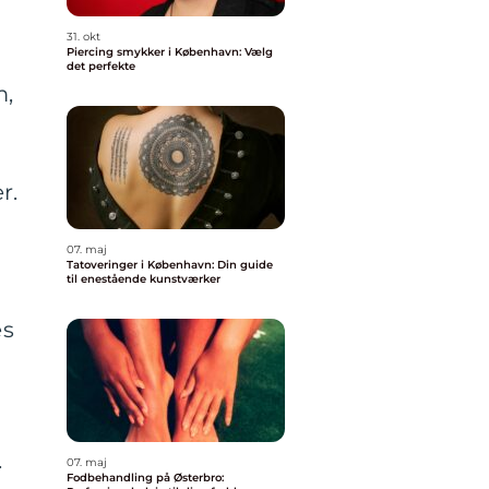
31. okt
Piercing smykker i København: Vælg
det perfekte
m,
r.
07. maj
Tatoveringer i København: Din guide
til enestående kunstværker
es
.
07. maj
Fodbehandling på Østerbro: