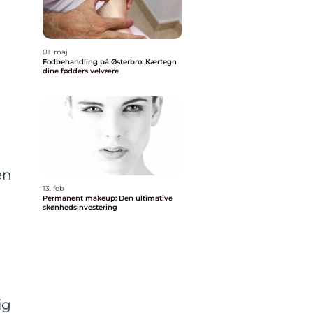
01. maj
Fodbehandling på Østerbro: Kærtegn
dine fødders velvære
en
13. feb
Permanent makeup: Den ultimative
skønhedsinvestering
ig