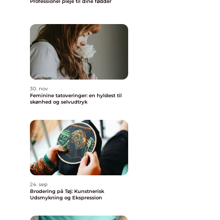
Professionel pleje til dine fødder
s
30. nov
Feminine tatoveringer: en hyldest til
skønhed og selvudtryk
24. sep
Brodering på Tøj: Kunstnerisk
Udsmykning og Ekspression