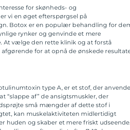
interesse for skønheds- og
r vi en øget efterspørgsel på
n. Botox er en populær behandling for de
ynlige rynker og genvinde et mere
t vælge den rette klinik og at forstå
afgørende for at opnå de ønskede resultate
tulinumtoxin type A, er et stof, der anvend
 at “slappe af” de ansigtsmuskler, der
ndsprøjte små mængder af dette stof i
tet, kan muskelaktiviteten midlertidigt
ter huden og skaber et mere friskt udseende