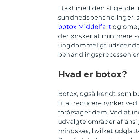
I takt med den stigende 
sundhedsbehandlinger, se
botox Middelfart
og omeg
der ønsker at minimere s
ungdommeligt udseende. A
behandlingsprocessen er 
Hvad er botox?
Botox, også kendt som bo
til at reducere rynker ved
forårsager dem. Ved at i
udvalgte områder af ansig
mindskes, hvilket udglat