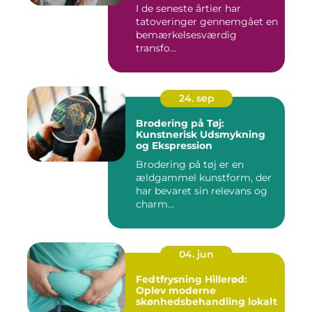
I de seneste årtier har
tatoveringer gennemgået en
bemærkelsesværdig
transfo...
24. sep
Brodering på Tøj:
Kunstnerisk Udsmykning
og Ekspression
Brodering på tøj er en
ældgammel kunstform, der
har bevaret sin relevans og
charm...
04. jun
Fedtfrysning Hillerød:
Oplev moderne
skønhedsbehandling lokalt