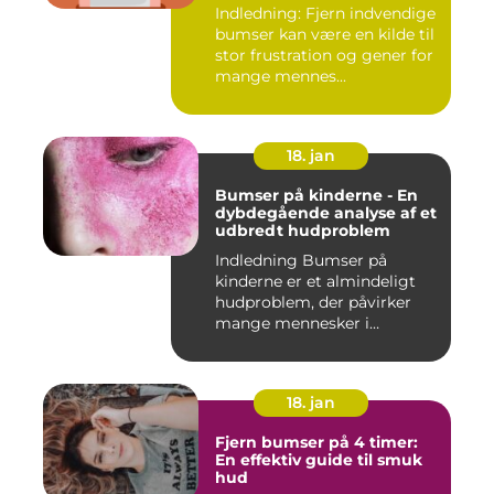
forebyggelse
Indledning: Fjern indvendige
bumser kan være en kilde til
stor frustration og gener for
mange mennes...
18. jan
Bumser på kinderne - En
dybdegående analyse af et
udbredt hudproblem
Indledning Bumser på
kinderne er et almindeligt
hudproblem, der påvirker
mange mennesker i
forskelli...
18. jan
Fjern bumser på 4 timer:
En effektiv guide til smuk
hud