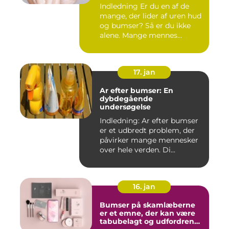
Indledning Er du en af de
mange, der lider af uren hud
og bumser? Så er du ikke
alene. Mange mennes...
17. jan
Ar efter bumser: En
dybdegående
undersøgelse
Indledning: Ar efter bumser
er et udbredt problem, der
påvirker mange mennesker
over hele verden. Di...
16. jan
Bumser på skamlæberne
er et emne, der kan være
tabubelagt og udfordrende