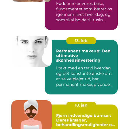
Fødderne er vores base,
fundamentet som bærer os
igennem livet hver dag, og
som skal holde til tusin...
13. feb
Permanent makeup: Den
ultimative
skønhedsinvestering
I takt med en travl hverdag
og det konstante ønske om
at se velplejet ud, har
permanent makeup vunde...
18. jan
Fjern indvendige bumser:
Deres årsager,
behandlingsmuligheder og