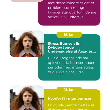
at tale om
Ikke desto mindre er det et
problem, som mange
kvinder står overfor. I denne
artikel vil vi udforske...
16. jan
Stress Bumser: En
Dybdegående
Undersøgelse af Årsager,
Udvikling og Behandling
Hvis du nogensinde har
oplevet at få bumser under
perioder med intens stress,
er du ikke alene. Stre...
15. jan
Hvorfor får man bumser
En dybdegående forståelse
af årsagerne bag dette