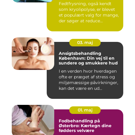
Fedtfrysning, også kendt
som kryolipolyse, er blevet
et populært valg for mange,
der søger at reduce...
03. maj
Ansigtsbehandling
København: Din vej til en
sundere og smukkere hud
I en verden hvor hverdagen
ofte er præget af stress og
miljømæssige påvirkninger,
kan det være en ud...
01. maj
Fodbehandling på
Østerbro: Kærtegn dine
fødders velvære