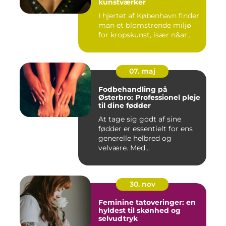
kunstværker
I hjertet af København finder
man et blomstrende miljø
for kropskunst, især n&ar...
07. maj
Fodbehandling på
Østerbro: Professionel pleje
til dine fødder
At tage sig godt af sine
fødder er essentielt for ens
generelle helbred og
velvære. Med...
30. nov
Feminine tatoveringer: en
hyldest til skønhed og
selvudtryk