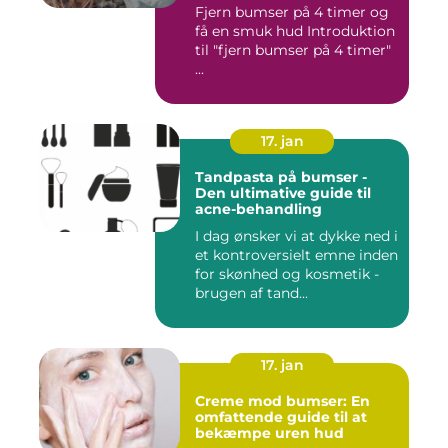
Fjern bumser på 4 timer og
få en smuk hud Introduktion
til "fjern bumser på 4 timer"
...
17. jan
Tandpasta på bumser -
Den ultimative guide til
acne-behandling
I dag ønsker vi at dykke ned i
et kontroversielt emne inden
for skønhed og kosmetik -
brugen af tand...
17. jan
Creme mod bumser: En
omfattende guide til at
bekæmpe uren hud