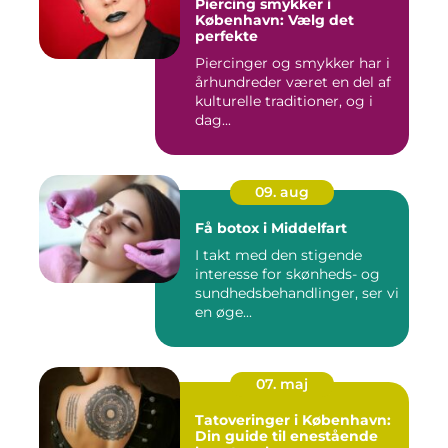
Piercing smykker i
København: Vælg det
perfekte
Piercinger og smykker har i
århundreder været en del af
kulturelle traditioner, og i
dag...
09. aug
Få botox i Middelfart
I takt med den stigende
interesse for skønheds- og
sundhedsbehandlinger, ser vi
en øge...
07. maj
Tatoveringer i København:
Din guide til enestående