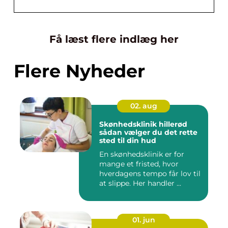
Få læst flere indlæg her
Flere Nyheder
02. aug
Skønhedsklinik hillerød
sådan vælger du det rette
sted til din hud
En skønhedsklinik er for
mange et fristed, hvor
hverdagens tempo får lov til
at slippe. Her handler ...
01. jun