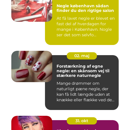
Negle københavn sådan
finder du den rigtige salon
At få lavet negle er blevet en
fast del af hverdagen for
mange i København. Nogle
ser det som selvfo...
02. maj
Forstærkning af egne
negle: en skånsom vej til
stærkere naturnegle
Mange drømmer om
naturligt pæne negle, der
kan få lidt længde uden at
knække eller flække ved den
mi...
31. okt