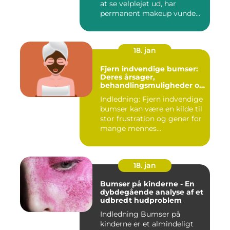
at se velplejet ud, har
permanent makeup vunde...
18. jan
Fjern indvendige bumser:
Deres årsager,
behandlingsmuligheder og
forebyggelse
Indledning: Fjern indvendige
bumser kan være en kilde til
stor frustration og gener for
mange mennes...
18. jan
Bumser på kinderne - En
dybdegående analyse af et
udbredt hudproblem
Indledning Bumser på
kinderne er et almindeligt