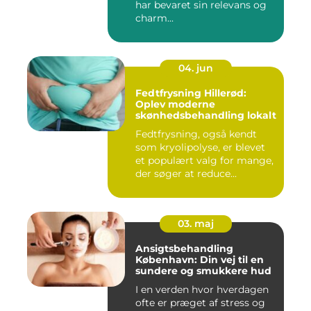
har bevaret sin relevans og
charm...
04. jun
Fedtfrysning Hillerød:
Oplev moderne
skønhedsbehandling lokalt
Fedtfrysning, også kendt
som kryolipolyse, er blevet
et populært valg for mange,
der søger at reduce...
03. maj
Ansigtsbehandling
København: Din vej til en
sundere og smukkere hud
I en verden hvor hverdagen
ofte er præget af stress og