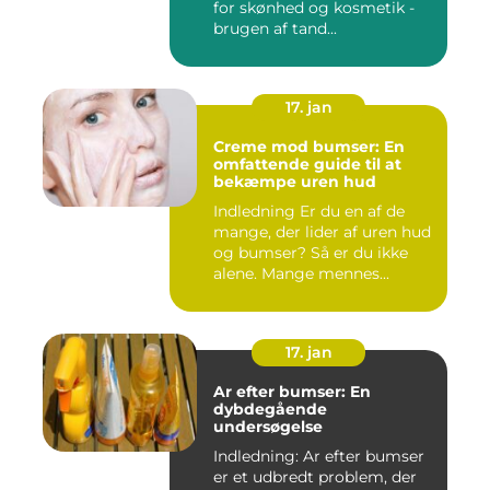
for skønhed og kosmetik -
brugen af tand...
17. jan
Creme mod bumser: En
omfattende guide til at
bekæmpe uren hud
Indledning Er du en af de
mange, der lider af uren hud
og bumser? Så er du ikke
alene. Mange mennes...
17. jan
Ar efter bumser: En
dybdegående
undersøgelse
Indledning: Ar efter bumser
er et udbredt problem, der