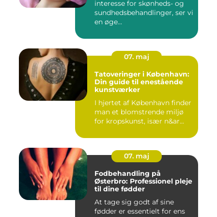
interesse for skønheds- og
sundhedsbehandlinger, ser vi
en øge...
07. maj
Tatoveringer i København:
Din guide til enestående
kunstværker
I hjertet af København finder
man et blomstrende miljø
for kropskunst, især n&ar...
07. maj
Fodbehandling på
Østerbro: Professionel pleje
til dine fødder
At tage sig godt af sine
fødder er essentielt for ens