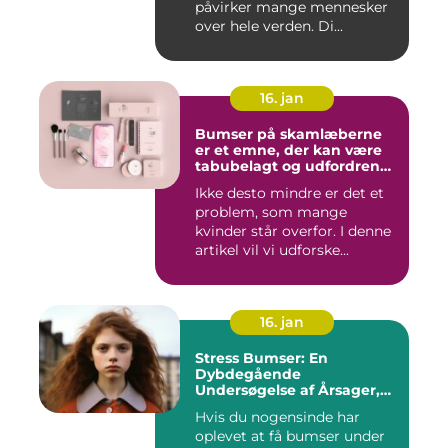
påvirker mange mennesker
over hele verden. Di...
16. jan
Bumser på skamlæberne
er et emne, der kan være
tabubelagt og udfordrende
at tale om
Ikke desto mindre er det et
problem, som mange
kvinder står overfor. I denne
artikel vil vi udforske...
16. jan
Stress Bumser: En
Dybdegående
Undersøgelse af Årsager,
Udvikling og Behandling
Hvis du nogensinde har
oplevet at få bumser under