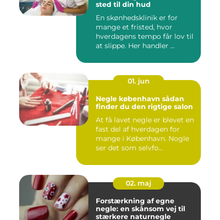
sted til din hud
En skønhedsklinik er for
mange et fristed, hvor
hverdagens tempo får lov til
at slippe. Her handler ...
01. jun
Negle københavn sådan
finder du den rigtige salon
At få lavet negle er blevet en
fast del af hverdagen for
mange i København. Nogle
ser det som selvfo...
02. maj
Forstærkning af egne
negle: en skånsom vej til
stærkere naturnegle