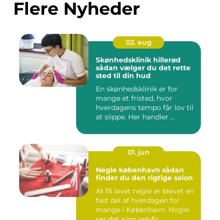
Flere Nyheder
02. aug
Skønhedsklinik hillerød
sådan vælger du det rette
sted til din hud
En skønhedsklinik er for
mange et fristed, hvor
hverdagens tempo får lov til
at slippe. Her handler ...
01. jun
Negle københavn sådan
finder du den rigtige salon
At få lavet negle er blevet en
fast del af hverdagen for
mange i København. Nogle
ser det som selvfo...