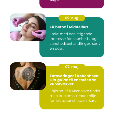
09. aug
Få botox i Middelfart
I takt med den stigende
interesse for skønheds- og
sundhedsbehandlinger, ser vi
en øge...
07. maj
Tatoveringer i København:
Din guide til enestående
kunstværker
I hjertet af København finder
man et blomstrende miljø
for kropskunst, især n&ar...