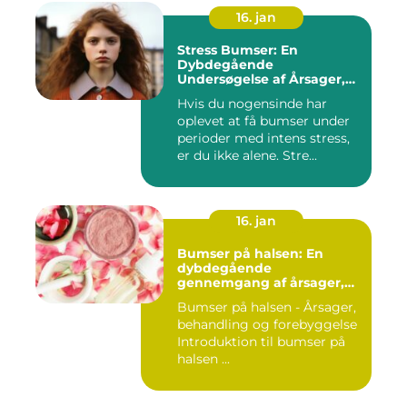
16. jan
Stress Bumser: En
Dybdegående
Undersøgelse af Årsager,
Udvikling og Behandling
Hvis du nogensinde har
oplevet at få bumser under
perioder med intens stress,
er du ikke alene. Stre...
16. jan
Bumser på halsen: En
dybdegående
gennemgang af årsager,
behandling og
Bumser på halsen - Årsager,
forebyggelse
behandling og forebyggelse
Introduktion til bumser på
halsen ...