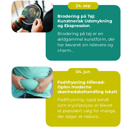
24. sep
Brodering på Tøj:
Kunstnerisk Udsmykning
og Ekspression
Brodering på tøj er en
ældgammel kunstform, der
har bevaret sin relevans og
charm...
04. jun
Fedtfrysning Hillerød:
Oplev moderne
skønhedsbehandling lokalt
Fedtfrysning, også kendt
som kryolipolyse, er blevet
et populært valg for mange,
der søger at reduce...