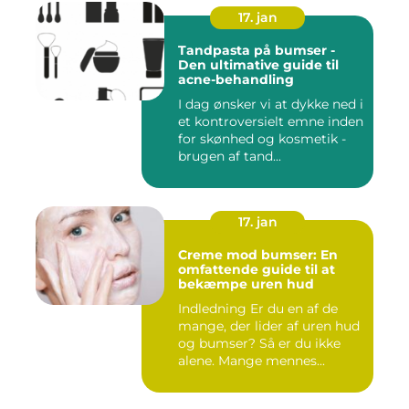
17. jan
Tandpasta på bumser -
Den ultimative guide til
acne-behandling
I dag ønsker vi at dykke ned i
et kontroversielt emne inden
for skønhed og kosmetik -
brugen af tand...
17. jan
Creme mod bumser: En
omfattende guide til at
bekæmpe uren hud
Indledning Er du en af de
mange, der lider af uren hud
og bumser? Så er du ikke
alene. Mange mennes...