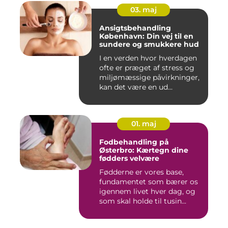
03. maj
Ansigtsbehandling
København: Din vej til en
sundere og smukkere hud
I en verden hvor hverdagen
ofte er præget af stress og
miljømæssige påvirkninger,
kan det være en ud...
01. maj
Fodbehandling på
Østerbro: Kærtegn dine
fødders velvære
Fødderne er vores base,
fundamentet som bærer os
igennem livet hver dag, og
som skal holde til tusin...