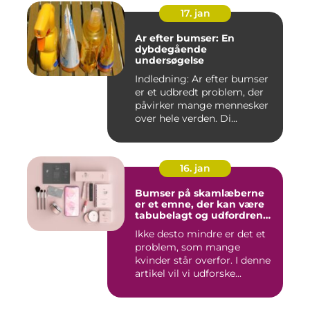
17. jan
Ar efter bumser: En
dybdegående
undersøgelse
Indledning: Ar efter bumser
er et udbredt problem, der
påvirker mange mennesker
over hele verden. Di...
16. jan
Bumser på skamlæberne
er et emne, der kan være
tabubelagt og udfordrende
at tale om
Ikke desto mindre er det et
problem, som mange
kvinder står overfor. I denne
artikel vil vi udforske...