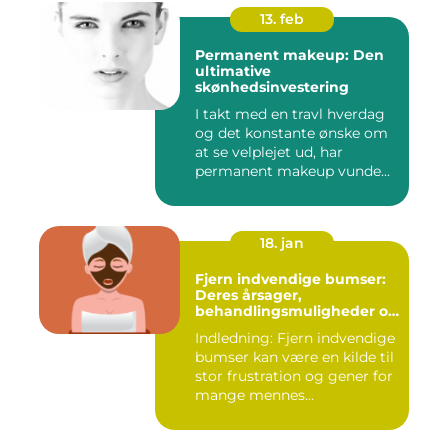
13. feb
Permanent makeup: Den
ultimative
skønhedsinvestering
I takt med en travl hverdag
og det konstante ønske om
at se velplejet ud, har
permanent makeup vunde...
18. jan
Fjern indvendige bumser:
Deres årsager,
behandlingsmuligheder og
forebyggelse
Indledning: Fjern indvendige
bumser kan være en kilde til
stor frustration og gener for
mange mennes...