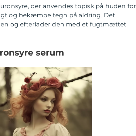
luronsyre, der anvendes topisk på huden fo
ugt og bekæmpe tegn på aldring. Det
den og efterlader den med et fugtmættet
uronsyre serum