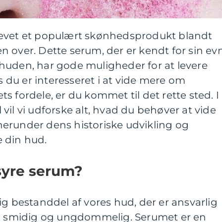
levet et populært skønhedsprodukt blandt
 over. Dette serum, der er kendt for sin ev
re huden, har gode muligheder for at levere
is du er interesseret i at vide mere om
s fordele, er du kommet til det rette sted. I
vil vi udforske alt, hvad du behøver at vide
erunder dens historiske udvikling og
 din hud.
syre serum?
ig bestanddel af vores hud, der er ansvarlig
t, smidig og ungdommelig. Serumet er en