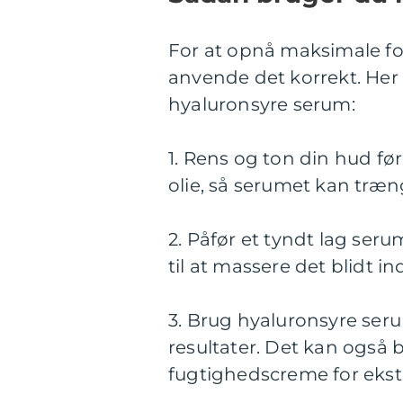
For at opnå maksimale for
anvende det korrekt. Her e
hyaluronsyre serum:
1. Rens og ton din hud før
olie, så serumet kan træn
2. Påfør et tyndt lag ser
til at massere det blidt in
3. Brug hyaluronsyre ser
resultater. Det kan også
fugtighedscreme for ekstr