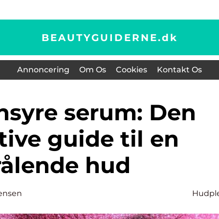
BEAUTYGUIDERNE.
dk
Annoncering
Om Os
Cookies
Kontakt Os
tive guide til en
rålende hud
ensen
Hudpl