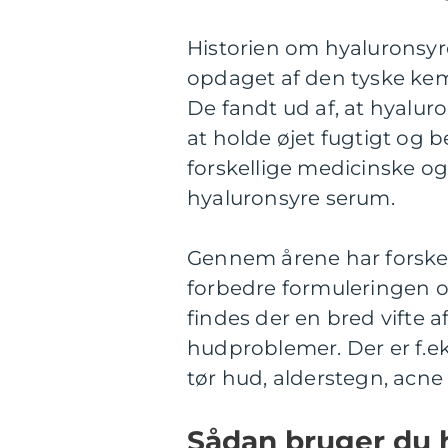
Historien om hyaluronsyre
opdaget af den tyske kem
De fandt ud af, at hyalur
at holde øjet fugtigt og 
forskellige medicinske o
hyaluronsyre serum.
Gennem årene har forske
forbedre formuleringen og
findes der en bred vifte a
hudproblemer. Der er f.ek
tør hud, alderstegn, acn
Sådan bruger du 