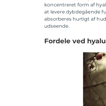
koncentreret form af hya
at levere dybdegående f
absorberes hurtigt af hu
udseende.
Fordele ved hyal