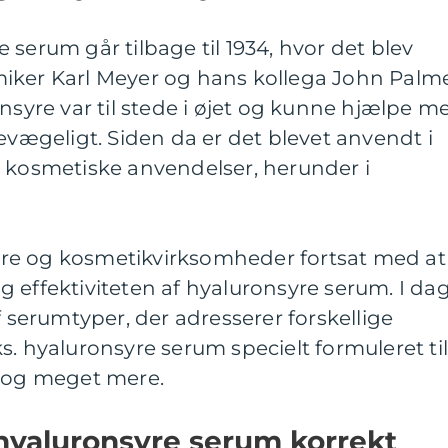
 serum går tilbage til 1934, hvor det blev
iker Karl Meyer og hans kollega John Palme
onsyre var til stede i øjet og kunne hjælpe m
bevægeligt. Siden da er det blevet anvendt i
g kosmetiske anvendelser, herunder i
re og kosmetikvirksomheder fortsat med at
 effektiviteten af hyaluronsyre serum. I da
f serumtyper, der adresserer forskellige
s. hyaluronsyre serum specielt formuleret ti
e og meget mere.
hyaluronsyre serum korrekt