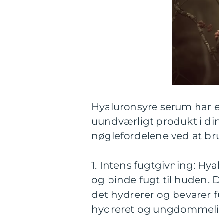
Hyaluronsyre serum har en
uundværligt produkt i din
nøglefordelene ved at br
1. Intens fugtgivning: Hyal
og binde fugt til huden. 
det hydrerer og bevarer f
hydreret og ungdommeli