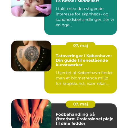
Få botox i Middelfart
I takt med den stigende
interesse for skønheds- og
sundhedsbehandlinger, ser vi
en øge...
07. maj
Tatoveringer i København:
Din guide til enestående
kunstværker
I hjertet af København finder
man et blomstrende miljø
for kropskunst, især n&ar...
07. maj
Fodbehandling på
Østerbro: Professionel pleje
til dine fødder