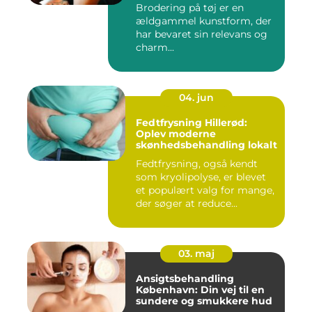
Brodering på tøj er en
ældgammel kunstform, der
har bevaret sin relevans og
charm...
04. jun
Fedtfrysning Hillerød:
Oplev moderne
skønhedsbehandling lokalt
Fedtfrysning, også kendt
som kryolipolyse, er blevet
et populært valg for mange,
der søger at reduce...
03. maj
Ansigtsbehandling
København: Din vej til en
sundere og smukkere hud