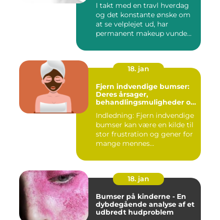
I takt med en travl hverdag
og det konstante ønske om
at se velplejet ud, har
permanent makeup vunde...
18. jan
Fjern indvendige bumser:
Deres årsager,
behandlingsmuligheder og
forebyggelse
Indledning: Fjern indvendige
bumser kan være en kilde til
stor frustration og gener for
mange mennes...
18. jan
Bumser på kinderne - En
dybdegående analyse af et
udbredt hudproblem