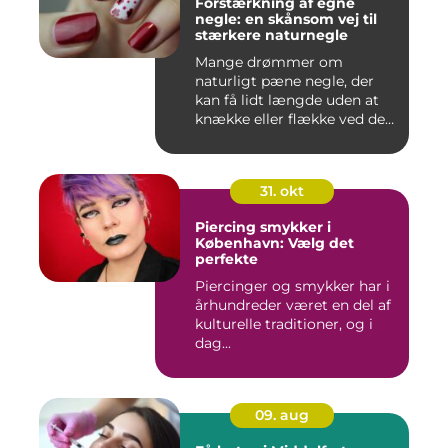
Forstærkning af egne
negle: en skånsom vej til
stærkere naturnegle
Mange drømmer om
naturligt pæne negle, der
kan få lidt længde uden at
knække eller flække ved den
mi...
31. okt
Piercing smykker i
København: Vælg det
perfekte
Piercinger og smykker har i
århundreder været en del af
kulturelle traditioner, og i
dag...
09. aug