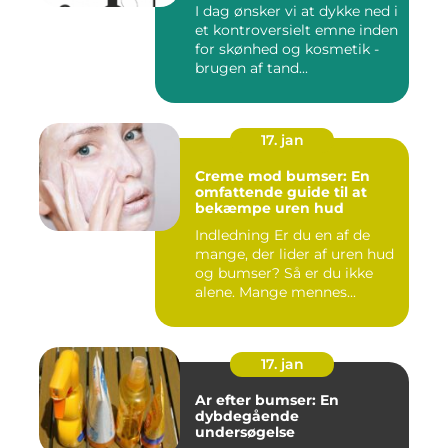
I dag ønsker vi at dykke ned i
et kontroversielt emne inden
for skønhed og kosmetik -
brugen af tand...
17. jan
Creme mod bumser: En
omfattende guide til at
bekæmpe uren hud
Indledning Er du en af de
mange, der lider af uren hud
og bumser? Så er du ikke
alene. Mange mennes...
17. jan
Ar efter bumser: En
dybdegående
undersøgelse