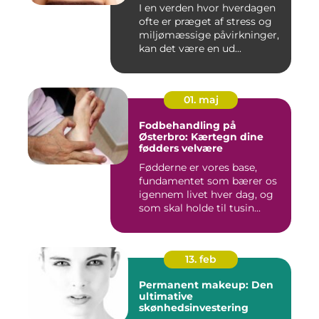
I en verden hvor hverdagen
ofte er præget af stress og
miljømæssige påvirkninger,
kan det være en ud...
01. maj
Fodbehandling på
Østerbro: Kærtegn dine
fødders velvære
Fødderne er vores base,
fundamentet som bærer os
igennem livet hver dag, og
som skal holde til tusin...
13. feb
Permanent makeup: Den
ultimative
skønhedsinvestering