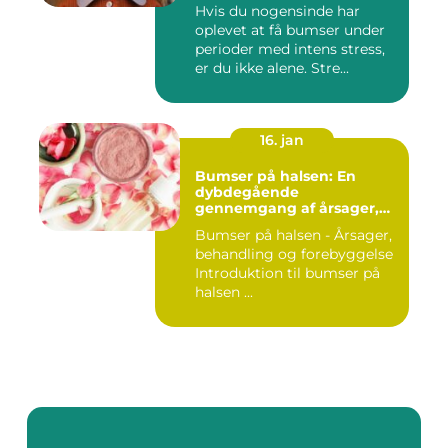
Udvikling og Behandling
Hvis du nogensinde har
oplevet at få bumser under
perioder med intens stress,
er du ikke alene. Stre...
16. jan
Bumser på halsen: En
dybdegående
gennemgang af årsager,
behandling og
Bumser på halsen - Årsager,
forebyggelse
behandling og forebyggelse
Introduktion til bumser på
halsen ...