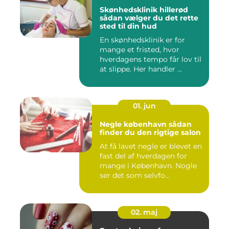
Skønhedsklinik hillerød
sådan vælger du det rette
sted til din hud
En skønhedsklinik er for
mange et fristed, hvor
hverdagens tempo får lov til
at slippe. Her handler ...
01. jun
Negle københavn sådan
finder du den rigtige salon
At få lavet negle er blevet en
fast del af hverdagen for
mange i København. Nogle
ser det som selvfo...
02. maj