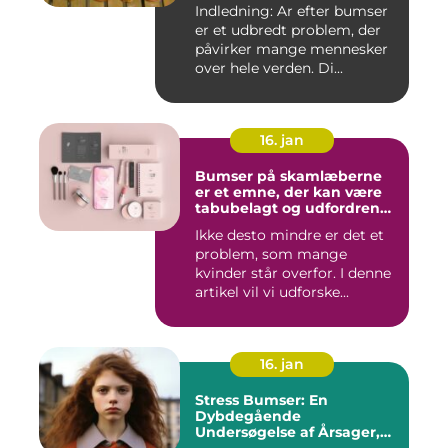
Indledning: Ar efter bumser
er et udbredt problem, der
påvirker mange mennesker
over hele verden. Di...
16. jan
Bumser på skamlæberne
er et emne, der kan være
tabubelagt og udfordrende
at tale om
Ikke desto mindre er det et
problem, som mange
kvinder står overfor. I denne
artikel vil vi udforske...
16. jan
Stress Bumser: En
Dybdegående
Undersøgelse af Årsager,