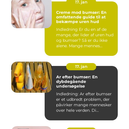
17. jan
Creme mod bumser: En
omfattende guide til at
bekæmpe uren hud
Indledning Er du en af de
mange, der lider af uren hud
og bumser? Så er du ikke
alene. Mange mennes...
17. jan
Ar efter bumser: En
dybdegående
undersøgelse
Indledning: Ar efter bumser
er et udbredt problem, der
påvirker mange mennesker
over hele verden. Di...