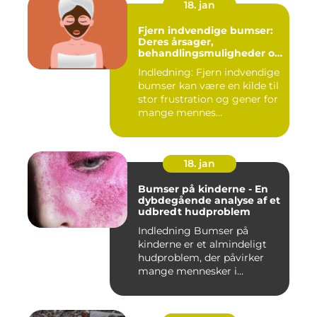
18. jan
Fjern indvendige bumser:
Deres årsager,
behandlingsmuligheder og
forebyggelse
Indledning: Fjern indvendige
bumser kan være en kilde til
stor frustration og gener for
mange mennes...
18. jan
Bumser på kinderne - En
dybdegående analyse af et
udbredt hudproblem
Indledning Bumser på
kinderne er et almindeligt
hudproblem, der påvirker
mange mennesker i
forskelli...