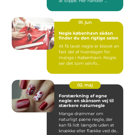
at slippe. Her handler ...
01. jun
Negle københavn sådan
finder du den rigtige salon
At få lavet negle er blevet en
fast del af hverdagen for
mange i København. Nogle
ser det som selvfo...
02. maj
Forstærkning af egne
negle: en skånsom vej til
stærkere naturnegle
Mange drømmer om
naturligt pæne negle, der
kan få lidt længde uden at
knække eller flække ved den