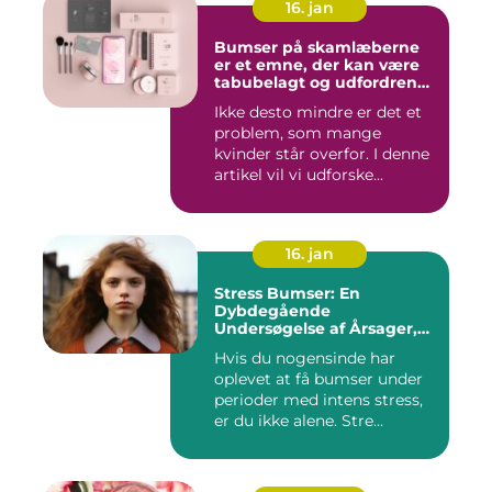
16. jan
Bumser på skamlæberne
er et emne, der kan være
tabubelagt og udfordrende
at tale om
Ikke desto mindre er det et
problem, som mange
kvinder står overfor. I denne
artikel vil vi udforske...
16. jan
Stress Bumser: En
Dybdegående
Undersøgelse af Årsager,
Udvikling og Behandling
Hvis du nogensinde har
oplevet at få bumser under
perioder med intens stress,
er du ikke alene. Stre...