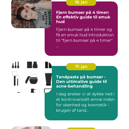
18. jan
Fjern bumser på 4 timer:
En effektiv guide til smuk
hud
Fjern bumser på 4 timer og
få en smuk hud Introduktion
til "fjern bumser på 4 timer"
...
17. jan
Tandpasta på bumser -
Den ultimative guide til
acne-behandling
I dag ønsker vi at dykke ned i
et kontroversielt emne inden
for skønhed og kosmetik -
brugen af tand...