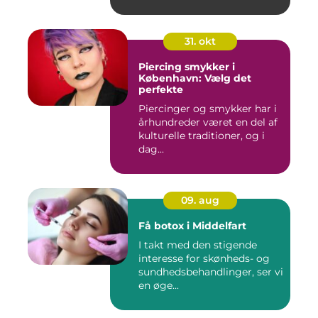
mi...
31. okt
Piercing smykker i
København: Vælg det
perfekte
Piercinger og smykker har i
århundreder været en del af
kulturelle traditioner, og i
dag...
09. aug
Få botox i Middelfart
I takt med den stigende
interesse for skønheds- og
sundhedsbehandlinger, ser vi
en øge...