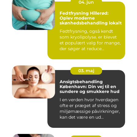
04. jun
Fedtfrysning Hillerød:
Oplev moderne
skønhedsbehandling lokalt
Fedtfrysning, også kendt
som kryolipolyse, er blevet
et populært valg for mange,
der søger at reduce...
03. maj
Ansigtsbehandling
København: Din vej til en
sundere og smukkere hud
I en verden hvor hverdagen
ofte er præget af stress og
miljømæssige påvirkninger,
kan det være en ud...