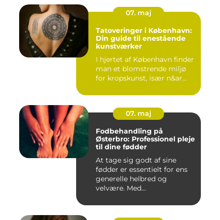
07. maj
Tatoveringer i København:
Din guide til enestående
kunstværker
I hjertet af København finder
man et blomstrende miljø
for kropskunst, især n&ar...
07. maj
Fodbehandling på
Østerbro: Professionel pleje
til dine fødder
At tage sig godt af sine
fødder er essentielt for ens
generelle helbred og
velvære. Med...