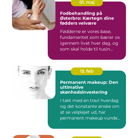
01. maj
Fodbehandling på
Østerbro: Kærtegn dine
fødders velvære
Fødderne er vores base,
fundamentet som bærer os
igennem livet hver dag, og
som skal holde til tusin...
13. feb
Permanent makeup: Den
ultimative
skønhedsinvestering
I takt med en travl hverdag
og det konstante ønske om
at se velplejet ud, har
permanent makeup vunde...