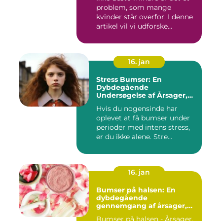
problem, som mange
kvinder står overfor. I denne
artikel vil vi udforske...
16. jan
Stress Bumser: En
Dybdegående
Undersøgelse af Årsager,
Udvikling og Behandling
Hvis du nogensinde har
oplevet at få bumser under
perioder med intens stress,
er du ikke alene. Stre...
16. jan
Bumser på halsen: En
dybdegående
gennemgang af årsager,
behandling og
Bumser på halsen - Årsager,