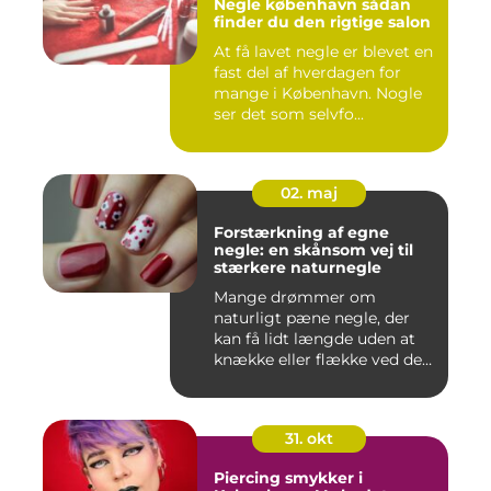
Negle københavn sådan
finder du den rigtige salon
At få lavet negle er blevet en
fast del af hverdagen for
mange i København. Nogle
ser det som selvfo...
02. maj
Forstærkning af egne
negle: en skånsom vej til
stærkere naturnegle
Mange drømmer om
naturligt pæne negle, der
kan få lidt længde uden at
knække eller flække ved den
mi...
31. okt
Piercing smykker i