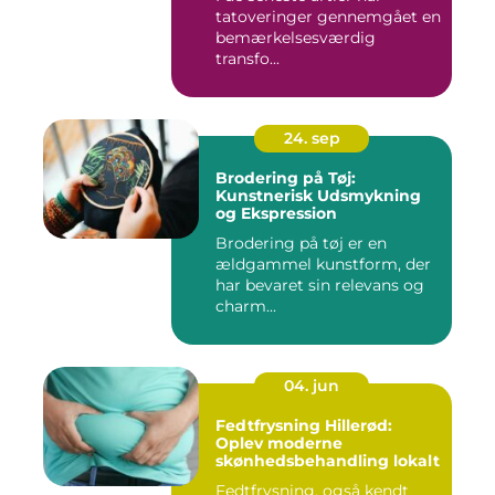
tatoveringer gennemgået en
bemærkelsesværdig
transfo...
24. sep
Brodering på Tøj:
Kunstnerisk Udsmykning
og Ekspression
Brodering på tøj er en
ældgammel kunstform, der
har bevaret sin relevans og
charm...
04. jun
Fedtfrysning Hillerød:
Oplev moderne
skønhedsbehandling lokalt
Fedtfrysning, også kendt