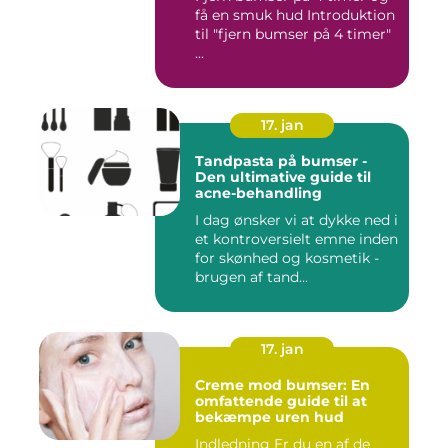
få en smuk hud Introduktion
til "fjern bumser på 4 timer"
...
17. jan
Tandpasta på bumser -
Den ultimative guide til
acne-behandling
I dag ønsker vi at dykke ned i
et kontroversielt emne inden
for skønhed og kosmetik -
brugen af tand...
17. jan
Creme mod bumser: En
omfattende guide til at
bekæmpe uren hud
Indledning Er du en af de