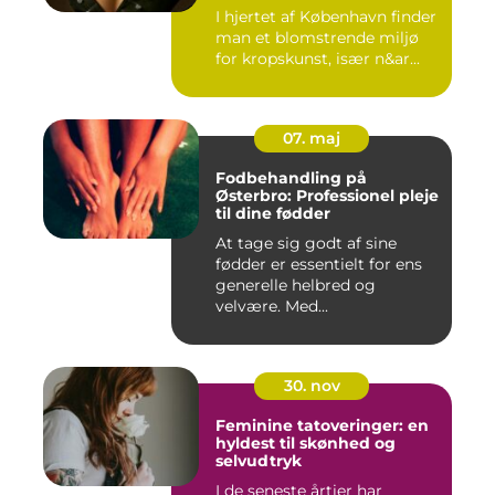
I hjertet af København finder
man et blomstrende miljø
for kropskunst, især n&ar...
07. maj
Fodbehandling på
Østerbro: Professionel pleje
til dine fødder
At tage sig godt af sine
fødder er essentielt for ens
generelle helbred og
velvære. Med...
30. nov
Feminine tatoveringer: en
hyldest til skønhed og
selvudtryk
I de seneste årtier har