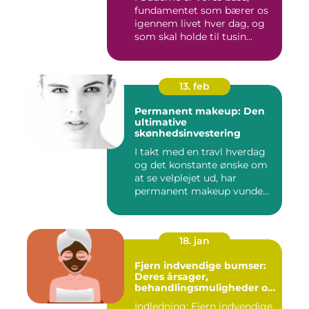
fundamentet som bærer os
igennem livet hver dag, og
som skal holde til tusin...
13. feb
Permanent makeup: Den
ultimative
skønhedsinvestering
I takt med en travl hverdag
og det konstante ønske om
at se velplejet ud, har
permanent makeup vunde...
18. jan
Fjern indvendige bumser:
Deres årsager,
behandlingsmuligheder og
forebyggelse
Indledning: Fjern indvendige