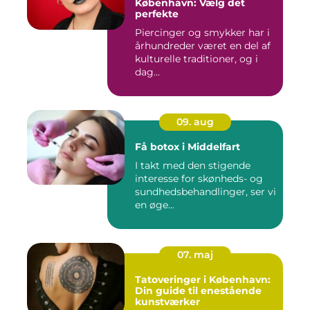
København: Vælg det
perfekte
Piercinger og smykker har i
århundreder været en del af
kulturelle traditioner, og i
dag...
09. aug
Få botox i Middelfart
I takt med den stigende
interesse for skønheds- og
sundhedsbehandlinger, ser vi
en øge...
07. maj
Tatoveringer i København:
Din guide til enestående
kunstværker