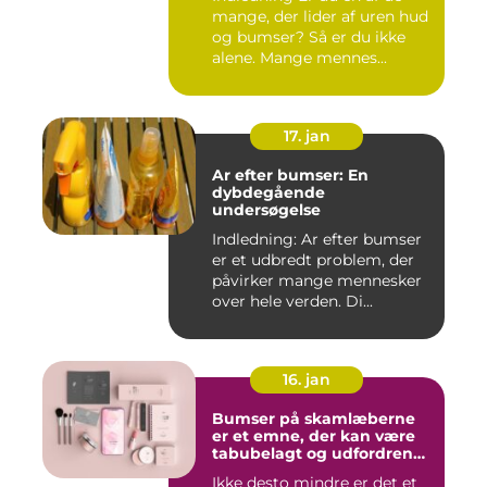
mange, der lider af uren hud
og bumser? Så er du ikke
alene. Mange mennes...
17. jan
Ar efter bumser: En
dybdegående
undersøgelse
Indledning: Ar efter bumser
er et udbredt problem, der
påvirker mange mennesker
over hele verden. Di...
16. jan
Bumser på skamlæberne
er et emne, der kan være
tabubelagt og udfordrende
at tale om
Ikke desto mindre er det et