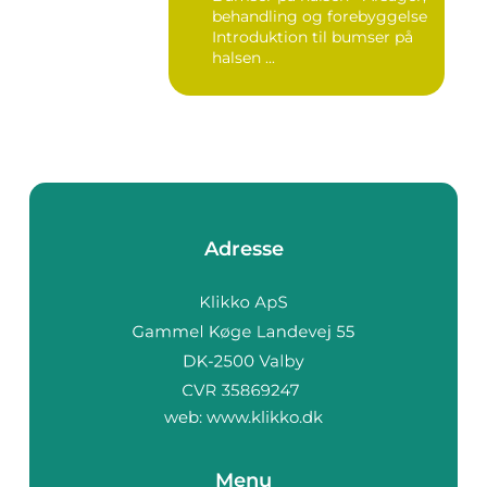
forebyggelse
behandling og forebyggelse
Introduktion til bumser på
halsen ...
Adresse
web:
www.klikko.dk
Menu