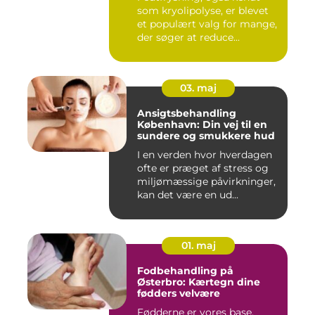
som kryolipolyse, er blevet
et populært valg for mange,
der søger at reduce...
03. maj
Ansigtsbehandling
København: Din vej til en
sundere og smukkere hud
I en verden hvor hverdagen
ofte er præget af stress og
miljømæssige påvirkninger,
kan det være en ud...
01. maj
Fodbehandling på
Østerbro: Kærtegn dine
fødders velvære
Fødderne er vores base,