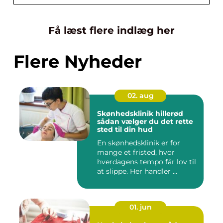
Få læst flere indlæg her
Flere Nyheder
02. aug
Skønhedsklinik hillerød
sådan vælger du det rette
sted til din hud
En skønhedsklinik er for
mange et fristed, hvor
hverdagens tempo får lov til
at slippe. Her handler ...
01. jun