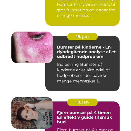
bumser kan være en kilde til
stor frustration og gener for
mange mennes...
18. jan
Bumser på kinderne - En
dybdegående analyse af et
udbredt hudproblem
Indledning Bumser på
kinderne er et almindeligt
hudproblem, der påvirker
mange mennesker i
forskelli...
18. jan
Fjern bumser på 4 timer:
En effektiv guide til smuk
hud
Fjern bumser på 4 timer og