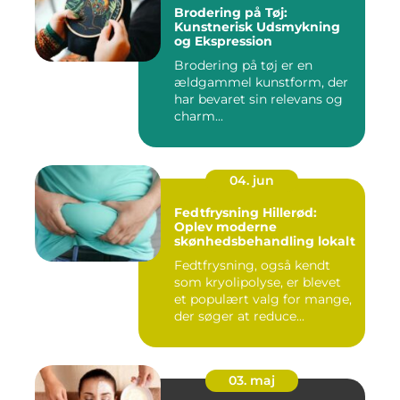
Brodering på Tøj:
Kunstnerisk Udsmykning
og Ekspression
Brodering på tøj er en
ældgammel kunstform, der
har bevaret sin relevans og
charm...
04. jun
Fedtfrysning Hillerød:
Oplev moderne
skønhedsbehandling lokalt
Fedtfrysning, også kendt
som kryolipolyse, er blevet
et populært valg for mange,
der søger at reduce...
03. maj