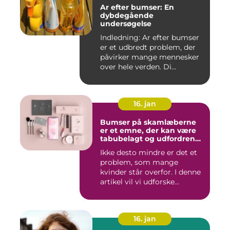
Ar efter bumser: En
dybdegående
undersøgelse
Indledning: Ar efter bumser
er et udbredt problem, der
påvirker mange mennesker
over hele verden. Di...
16. jan
Bumser på skamlæberne
er et emne, der kan være
tabubelagt og udfordrende
at tale om
Ikke desto mindre er det et
problem, som mange
kvinder står overfor. I denne
artikel vil vi udforske...
16. jan