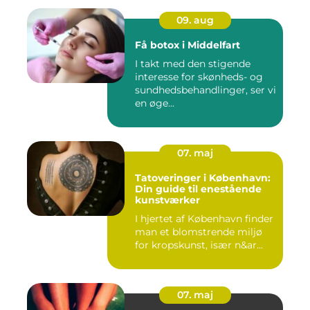
09. aug
Få botox i Middelfart
I takt med den stigende
interesse for skønheds- og
sundhedsbehandlinger, ser vi
en øge...
07. maj
Tatoveringer i København:
Din guide til enestående
kunstværker
I hjertet af København finder
man et blomstrende miljø
for kropskunst, især n&ar...
07. maj