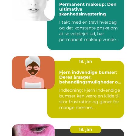
Permanent makeup: Den
ultimative
skønhedsinvestering
I takt med en travl hverdag
og det konstante ønske om
at se velplejet ud, har
permanent makeup vunde...
18. jan
Fjern indvendige bumser:
Deres årsager,
behandlingsmuligheder og
forebyggelse
Indledning: Fjern indvendige
bumser kan være en kilde til
stor frustration og gener for
mange mennes...
18. jan