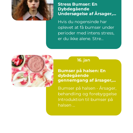
Stress Bumser: En
Dybdegående
Undersøgelse af Årsager,
Udvikling og Behandling
Hvis du nogensinde har
oplevet at få bumser under
perioder med intens stress,
er du ikke alene. Stre...
16. jan
Bumser på halsen: En
dybdegående
gennemgang af årsager,
behandling og
Bumser på halsen - Årsager,
forebyggelse
behandling og forebyggelse
Introduktion til bumser på
halsen ...