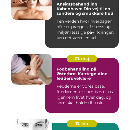
Ansigtsbehandling
København: Din vej til en
sundere og smukkere hud
I en verden hvor hverdagen
ofte er præget af stress og
miljømæssige påvirkninger,
kan det være en ud...
01. maj
Fodbehandling på
Østerbro: Kærtegn dine
fødders velvære
Fødderne er vores base,
fundamentet som bærer os
igennem livet hver dag, og
som skal holde til tusin...
13. feb