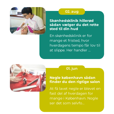
02. aug
Skønhedsklinik hillerød
sådan vælger du det rette
sted til din hud
En skønhedsklinik er for
mange et fristed, hvor
hverdagens tempo får lov til
at slippe. Her handler ...
01. jun
Negle københavn sådan
finder du den rigtige salon
At få lavet negle er blevet en
fast del af hverdagen for
mange i København. Nogle
ser det som selvfo...