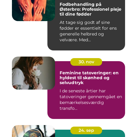
Fodbehandling på
Østerbro: Professionel pleje
til dine fødder
At tage sig godt af sine
fødder er essentielt for ens
generelle helbred og
velvære. Med...
30. nov
Feminine tatoveringer: en
hyldest til skønhed og
selvudtryk
I de seneste årtier har
tatoveringer gennemgået en
bemærkelsesværdig
transfo...
24. sep