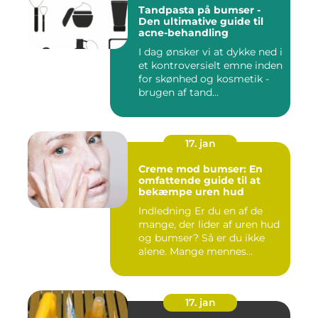
Tandpasta på bumser -
Den ultimative guide til
acne-behandling
I dag ønsker vi at dykke ned i
et kontroversielt emne inden
for skønhed og kosmetik -
brugen af tand...
17. jan
Creme mod bumser: En
omfattende guide til at
bekæmpe uren hud
Indledning Er du en af de
mange, der lider af uren hud
og bumser? Så er du ikke
alene. Mange mennes...
17. jan