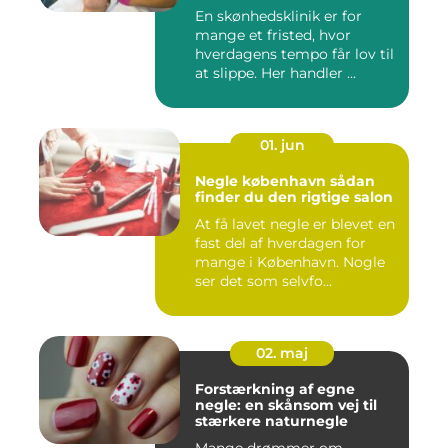
En skønhedsklinik er for
mange et fristed, hvor
hverdagens tempo får lov til
at slippe. Her handler ...
01. jun
Negle københavn sådan
finder du den rigtige salon
At få lavet negle er blevet en
fast del af hverdagen for
mange i København. Nogle
ser det som selvfo...
02. maj
Forstærkning af egne
negle: en skånsom vej til
stærkere naturnegle