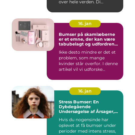
over hele verden. Di...
16. jan
Bumser på skamlæberne
er et emne, der kan være
tabubelagt og udfordrende
at tale om
Ikke desto mindre er det et
problem, som mange
kvinder står overfor. I denne
artikel vil vi udforske...
16. jan
Stress Bumser: En
Dybdegående
Undersøgelse af Årsager,
Udvikling og Behandling
Hvis du nogensinde har
oplevet at få bumser under
perioder med intens stress,