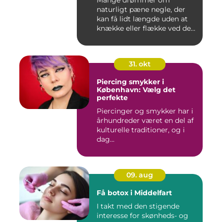
Mange drømmer om
naturligt pæne negle, der
kan få lidt længde uden at
knække eller flække ved den
mi...
31. okt
Piercing smykker i
København: Vælg det
perfekte
Piercinger og smykker har i
århundreder været en del af
kulturelle traditioner, og i
dag...
09. aug
Få botox i Middelfart
I takt med den stigende
interesse for skønheds- og