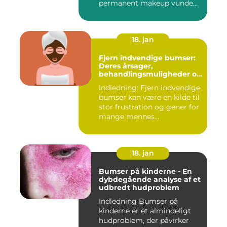
permanent makeup vunde...
18. jan
Fjern indvendige bumser:
Deres årsager,
behandlingsmuligheder og
forebyggelse
Indledning: Fjern indvendige
bumser kan være en kilde til
stor frustration og gener for
mange mennes...
18. jan
Bumser på kinderne - En
dybdegående analyse af et
udbredt hudproblem
Indledning Bumser på
kinderne er et almindeligt
hudproblem, der påvirker