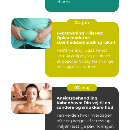
charm...
04. jun
Fedtfrysning Hillerød:
Oplev moderne
skønhedsbehandling lokalt
Fedtfrysning, også kendt
som kryolipolyse, er blevet
et populært valg for mange,
der søger at reduce...
03. maj
Ansigtsbehandling
København: Din vej til en
sundere og smukkere hud
I en verden hvor hverdagen
ofte er præget af stress og
miljømæssige påvirkninger,