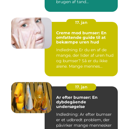
brugen af tand...
17. jan
Creme mod bumser: En
omfattende guide til at
bekæmpe uren hud
Indledning Er du en af de
mange, der lider af uren hud
og bumser? Så er du ikke
alene. Mange mennes...
17. jan
Ar efter bumser: En
dybdegående
undersøgelse
Indledning: Ar efter bumser
er et udbredt problem, der
påvirker mange mennesker