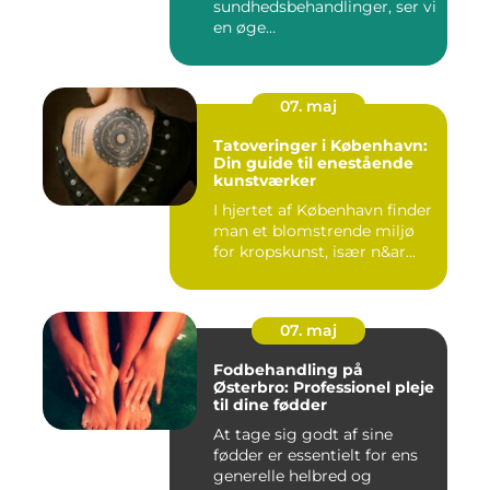
sundhedsbehandlinger, ser vi
en øge...
07. maj
Tatoveringer i København:
Din guide til enestående
kunstværker
I hjertet af København finder
man et blomstrende miljø
for kropskunst, især n&ar...
07. maj
Fodbehandling på
Østerbro: Professionel pleje
til dine fødder
At tage sig godt af sine
fødder er essentielt for ens
generelle helbred og