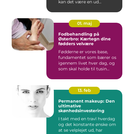
kan det være en ud...
01. maj
Fodbehandling på
Østerbro: Kærtegn dine
fødders velvære
Fødderne er vores base,
fundamentet som bærer os
igennem livet hver dag, og
som skal holde til tusin...
13. feb
Permanent makeup: Den
ultimative
skønhedsinvestering
I takt med en travl hverdag
og det konstante ønske om
at se velplejet ud, har