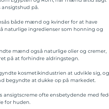
er som Egypten og Rom, har mænd altid søgt
s ansigtshud på.
ansås både mænd og kvinder for at have
på naturlige ingredienser som honning og
endte mænd også naturlige olier og cremer,
et på at forhindre aldringstegn.
gyndte kosmetikindustrien at udvikle sig, o
d begyndte at dukke op på markedet.
nds ansigtscreme ofte ensbetydende med fed
le for huden.