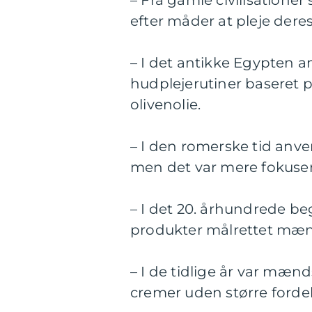
– Fra gamle civilisation
efter måder at pleje dere
– I det antikke Egypten 
hudplejerutiner baseret 
olivenolie.
– I den romerske tid anv
men det var mere fokuser
– I det 20. århundrede be
produkter målrettet mæn
– I de tidlige år var mæ
cremer uden større forde