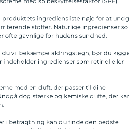
tscreme med solbeskyttelsesfaktor (SPF).
 produktets ingrediensliste nøje for at und
 irriterende stoffer. Naturlige ingredienser s
e er ofte gavnlige for hudens sundhed.
is du vil bekæmpe aldringstegn, bør du kigg
r indeholder ingredienser som retinol eller
reme med en duft, der passer til dine
Undgå dog stærke og kemiske dufte, der ka
n.
rer i betragtning kan du finde den bedste