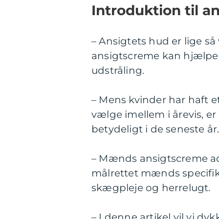
Introduktion til 
– Ansigtets hud er lige s
ansigtscreme kan hjælp
udstråling.
– Mens kvinder har haft 
vælge imellem i årevis, 
betydeligt i de seneste år
– Mænds ansigtscreme ads
målrettet mænds specifi
skægpleje og herrelugt.
– I denne artikel vil vi 