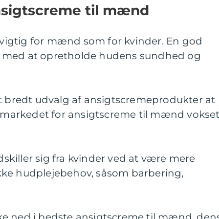
ansigtscreme til mænd
å vigtig for mænd som for kvinder. En god
e med at opretholde hudens sundhed og
et bredt udvalg af ansigtscremeprodukter at
er markedet for ansigtscreme til mænd vokse
.
killer sig fra kvinder ved at være mere
kke hudplejebehov, såsom barbering,
dykke ned i bedste ansigtscreme til mænd, den