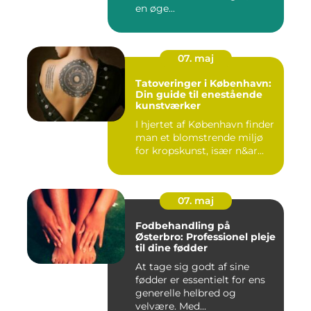
en øge...
07. maj
Tatoveringer i København:
Din guide til enestående
kunstværker
I hjertet af København finder
man et blomstrende miljø
for kropskunst, især n&ar...
07. maj
Fodbehandling på
Østerbro: Professionel pleje
til dine fødder
At tage sig godt af sine
fødder er essentielt for ens
generelle helbred og
velvære. Med...