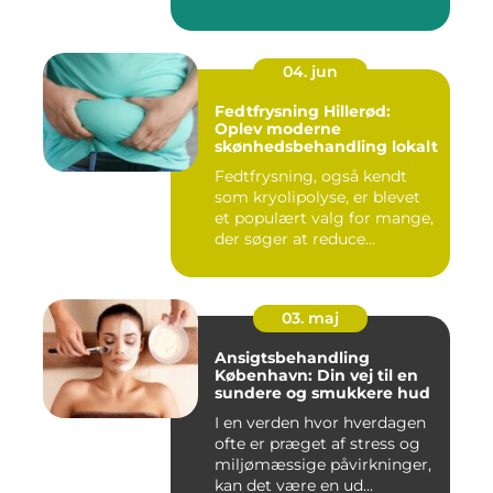
04. jun
Fedtfrysning Hillerød:
Oplev moderne
skønhedsbehandling lokalt
Fedtfrysning, også kendt
som kryolipolyse, er blevet
et populært valg for mange,
der søger at reduce...
03. maj
Ansigtsbehandling
København: Din vej til en
sundere og smukkere hud
I en verden hvor hverdagen
ofte er præget af stress og
miljømæssige påvirkninger,
kan det være en ud...