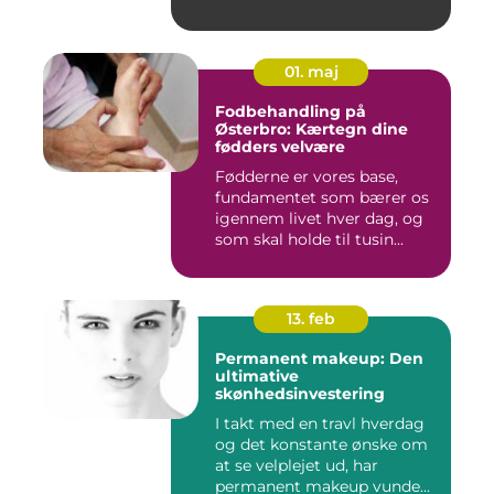
01. maj
Fodbehandling på
Østerbro: Kærtegn dine
fødders velvære
Fødderne er vores base,
fundamentet som bærer os
igennem livet hver dag, og
som skal holde til tusin...
13. feb
Permanent makeup: Den
ultimative
skønhedsinvestering
I takt med en travl hverdag
og det konstante ønske om
at se velplejet ud, har
permanent makeup vunde...