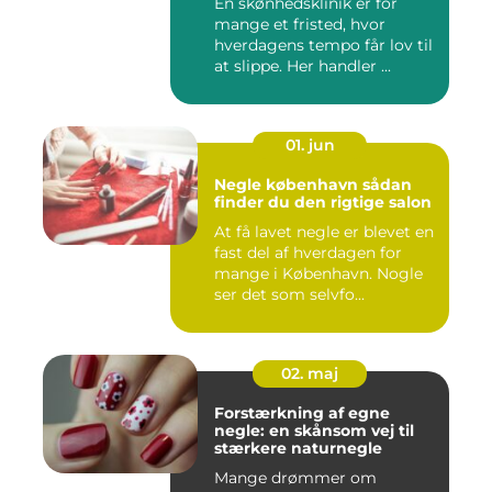
En skønhedsklinik er for
mange et fristed, hvor
hverdagens tempo får lov til
at slippe. Her handler ...
01. jun
Negle københavn sådan
finder du den rigtige salon
At få lavet negle er blevet en
fast del af hverdagen for
mange i København. Nogle
ser det som selvfo...
02. maj
Forstærkning af egne
negle: en skånsom vej til
stærkere naturnegle
Mange drømmer om