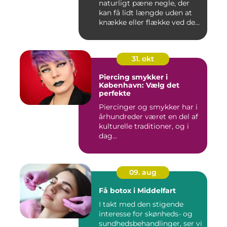
naturligt pæne negle, der
kan få lidt længde uden at
knække eller flække ved den
mi...
31. okt
Piercing smykker i
København: Vælg det
perfekte
Piercinger og smykker har i
århundreder været en del af
kulturelle traditioner, og i
dag...
09. aug
Få botox i Middelfart
I takt med den stigende
interesse for skønheds- og
sundhedsbehandlinger, ser vi