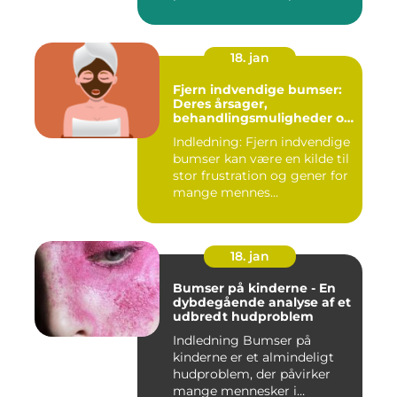
18. jan
Fjern indvendige bumser:
Deres årsager,
behandlingsmuligheder og
forebyggelse
Indledning: Fjern indvendige
bumser kan være en kilde til
stor frustration og gener for
mange mennes...
18. jan
Bumser på kinderne - En
dybdegående analyse af et
udbredt hudproblem
Indledning Bumser på
kinderne er et almindeligt
hudproblem, der påvirker
mange mennesker i