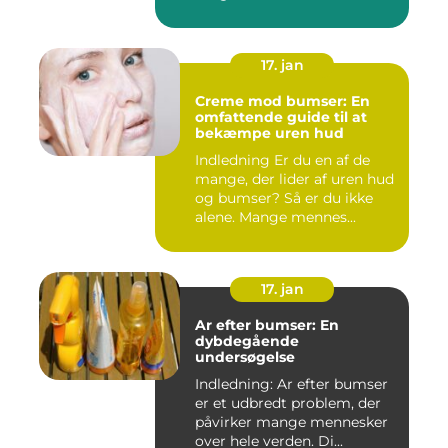
17. jan
Creme mod bumser: En
omfattende guide til at
bekæmpe uren hud
Indledning Er du en af de
mange, der lider af uren hud
og bumser? Så er du ikke
alene. Mange mennes...
17. jan
Ar efter bumser: En
dybdegående
undersøgelse
Indledning: Ar efter bumser
er et udbredt problem, der
påvirker mange mennesker
over hele verden. Di...