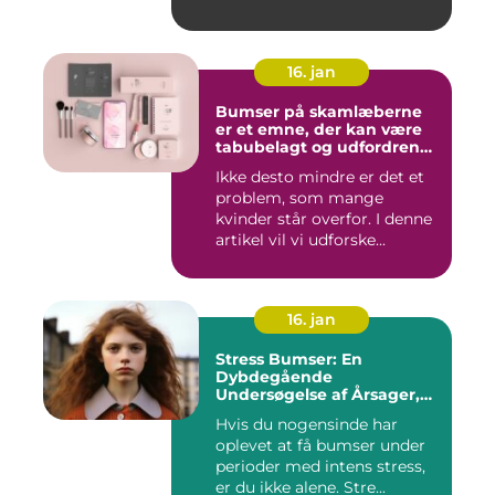
16. jan
Bumser på skamlæberne
er et emne, der kan være
tabubelagt og udfordrende
at tale om
Ikke desto mindre er det et
problem, som mange
kvinder står overfor. I denne
artikel vil vi udforske...
16. jan
Stress Bumser: En
Dybdegående
Undersøgelse af Årsager,
Udvikling og Behandling
Hvis du nogensinde har
oplevet at få bumser under
perioder med intens stress,
er du ikke alene. Stre...