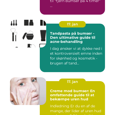
til "fjern bumser på 4 timer"
...
17. jan
Tandpasta på bumser -
Den ultimative guide til
acne-behandling
I dag ønsker vi at dykke ned i
et kontroversielt emne inden
for skønhed og kosmetik -
brugen af tand...
17. jan
Creme mod bumser: En
omfattende guide til at
bekæmpe uren hud
Indledning Er du en af de
mange, der lider af uren hud