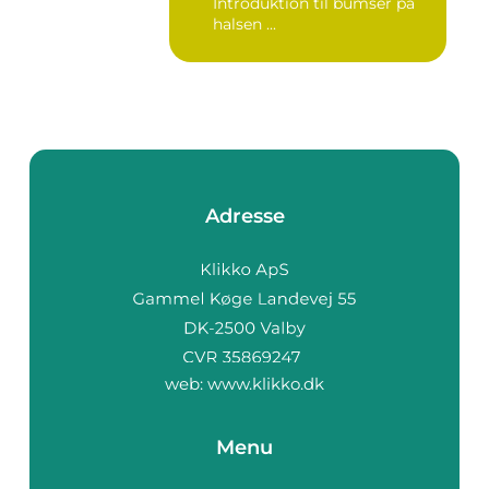
Introduktion til bumser på
halsen ...
Adresse
web:
www.klikko.dk
Menu