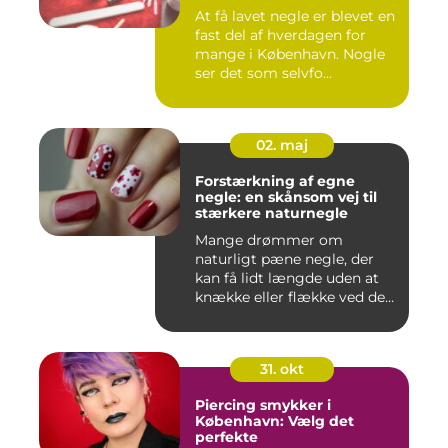
At få lavet negle er blevet en
fast del af hverdagen for
mange i København. Nogle
ser det som selvfo...
02. maj
Forstærkning af egne
negle: en skånsom vej til
stærkere naturnegle
Mange drømmer om
naturligt pæne negle, der
kan få lidt længde uden at
knække eller flække ved den
mi...
31. okt
Piercing smykker i
København: Vælg det
perfekte