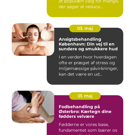
et populært valg for mange,
der søger at reduce...
03. maj
Ansigtsbehandling
København: Din vej til en
sundere og smukkere hud
I en verden hvor hverdagen
ofte er præget af stress og
miljømæssige påvirkninger,
kan det være en ud...
01. maj
Fodbehandling på
Østerbro: Kærtegn dine
fødders velvære
Fødderne er vores base,
fundamentet som bærer os