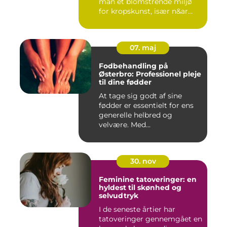
man et blomstrende miljø
for kropskunst, især n&ar...
07. maj
Fodbehandling på
Østerbro: Professionel pleje
til dine fødder
At tage sig godt af sine
fødder er essentielt for ens
generelle helbred og
velvære. Med...
30. nov
Feminine tatoveringer: en
hyldest til skønhed og
selvudtryk
I de seneste årtier har
tatoveringer gennemgået en