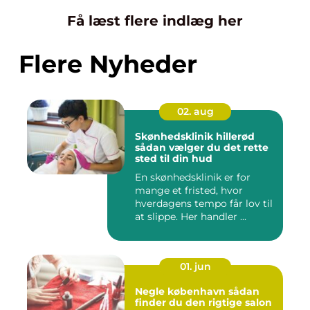
Få læst flere indlæg her
Flere Nyheder
02. aug
Skønhedsklinik hillerød
sådan vælger du det rette
sted til din hud
En skønhedsklinik er for
mange et fristed, hvor
hverdagens tempo får lov til
at slippe. Her handler ...
01. jun
Negle københavn sådan
finder du den rigtige salon