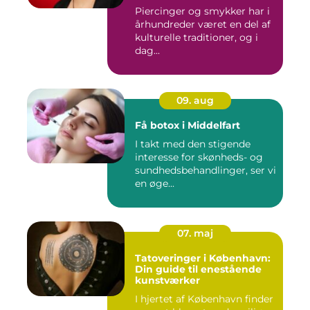
Piercinger og smykker har i
århundreder været en del af
kulturelle traditioner, og i
dag...
09. aug
Få botox i Middelfart
I takt med den stigende
interesse for skønheds- og
sundhedsbehandlinger, ser vi
en øge...
07. maj
Tatoveringer i København:
Din guide til enestående
kunstværker
I hjertet af København finder