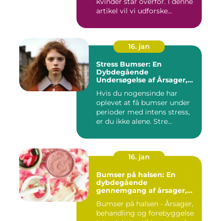
kvinder står overfor. I denne
artikel vil vi udforske...
16. jan
Stress Bumser: En
Dybdegående
Undersøgelse af Årsager,
Udvikling og Behandling
Hvis du nogensinde har
oplevet at få bumser under
perioder med intens stress,
er du ikke alene. Stre...
16. jan
Bumser på halsen: En
dybdegående
gennemgang af årsager,
behandling og
Bumser på halsen - Årsager,
forebyggelse
behandling og forebyggelse