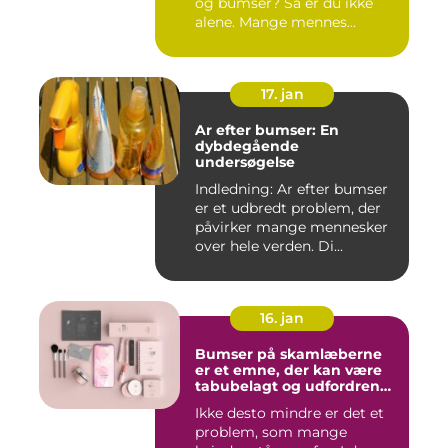
og bumser? Så er du ikke
alene. Mange mennes...
17. jan
Ar efter bumser: En
dybdegående
undersøgelse
Indledning: Ar efter bumser
er et udbredt problem, der
påvirker mange mennesker
over hele verden. Di...
16. jan
Bumser på skamlæberne
er et emne, der kan være
tabubelagt og udfordrende
at tale om
Ikke desto mindre er det et
problem, som mange