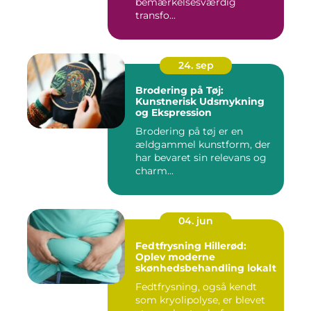
bemærkelsesværdig
transfo...
24. sep
Brodering på Tøj:
Kunstnerisk Udsmykning
og Ekspression
Brodering på tøj er en
ældgammel kunstform, der
har bevaret sin relevans og
charm...
04. jun
Fedtfrysning Hillerød:
Oplev moderne
skønhedsbehandling lokalt
Fedtfrysning, også kendt
som kryolipolyse, er blevet