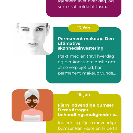
igennem livet hver dag, og
som skal holde til tusin...
13. feb
Permanent makeup: Den
ultimative
skønhedsinvestering
I takt med en travl hverdag
og det konstante ønske om
at se velplejet ud, har
permanent makeup vunde...
18. jan
Fjern indvendige bumser:
Deres årsager,
behandlingsmuligheder og
forebyggelse
Indledning: Fjern indvendige
bumser kan være en kilde til