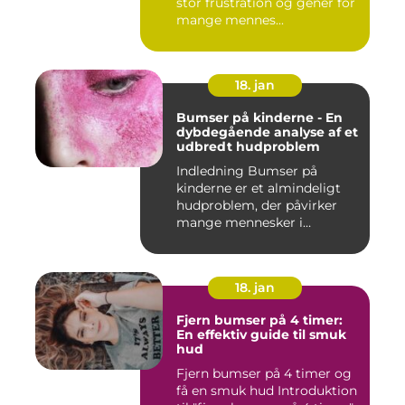
stor frustration og gener for
mange mennes...
18. jan
Bumser på kinderne - En
dybdegående analyse af et
udbredt hudproblem
Indledning Bumser på
kinderne er et almindeligt
hudproblem, der påvirker
mange mennesker i
forskelli...
18. jan
Fjern bumser på 4 timer:
En effektiv guide til smuk
hud
Fjern bumser på 4 timer og
få en smuk hud Introduktion