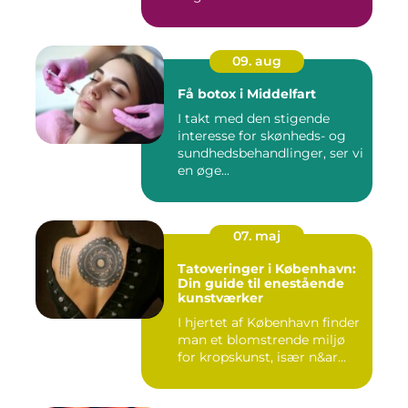
09. aug
Få botox i Middelfart
I takt med den stigende
interesse for skønheds- og
sundhedsbehandlinger, ser vi
en øge...
07. maj
Tatoveringer i København:
Din guide til enestående
kunstværker
I hjertet af København finder
man et blomstrende miljø
for kropskunst, især n&ar...