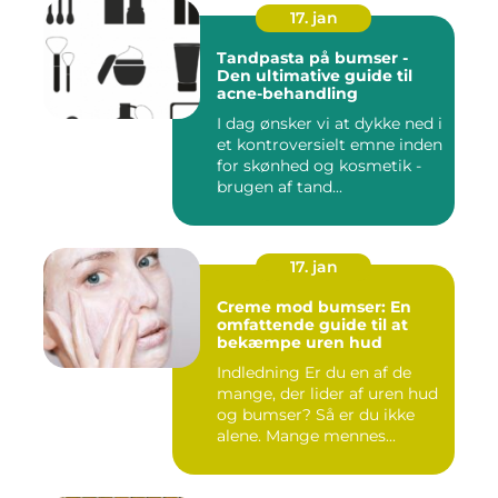
17. jan
Tandpasta på bumser -
Den ultimative guide til
acne-behandling
I dag ønsker vi at dykke ned i
et kontroversielt emne inden
for skønhed og kosmetik -
brugen af tand...
17. jan
Creme mod bumser: En
omfattende guide til at
bekæmpe uren hud
Indledning Er du en af de
mange, der lider af uren hud
og bumser? Så er du ikke
alene. Mange mennes...