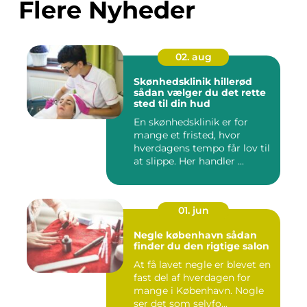
Flere Nyheder
02. aug
Skønhedsklinik hillerød
sådan vælger du det rette
sted til din hud
En skønhedsklinik er for
mange et fristed, hvor
hverdagens tempo får lov til
at slippe. Her handler ...
01. jun
Negle københavn sådan
finder du den rigtige salon
At få lavet negle er blevet en
fast del af hverdagen for
mange i København. Nogle
ser det som selvfo...