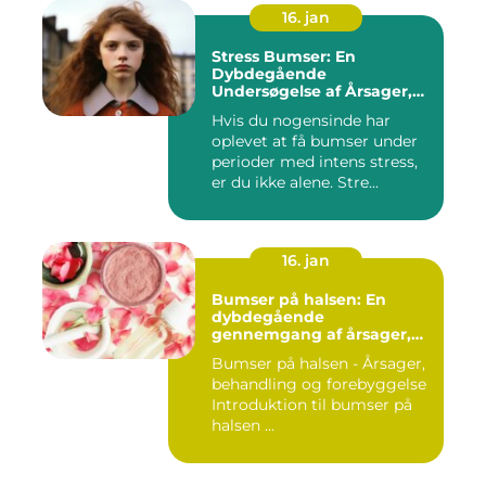
16. jan
Stress Bumser: En
Dybdegående
Undersøgelse af Årsager,
Udvikling og Behandling
Hvis du nogensinde har
oplevet at få bumser under
perioder med intens stress,
er du ikke alene. Stre...
16. jan
Bumser på halsen: En
dybdegående
gennemgang af årsager,
behandling og
Bumser på halsen - Årsager,
forebyggelse
behandling og forebyggelse
Introduktion til bumser på
halsen ...