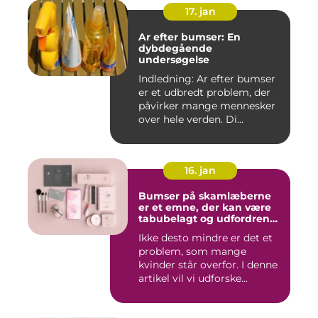
17. jan
Ar efter bumser: En
dybdegående
undersøgelse
Indledning: Ar efter bumser
er et udbredt problem, der
påvirker mange mennesker
over hele verden. Di...
16. jan
Bumser på skamlæberne
er et emne, der kan være
tabubelagt og udfordrende
at tale om
Ikke desto mindre er det et
problem, som mange
kvinder står overfor. I denne
artikel vil vi udforske...