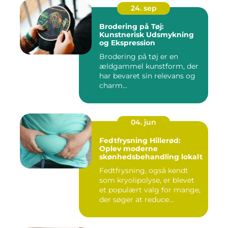
24. sep
Brodering på Tøj:
Kunstnerisk Udsmykning
og Ekspression
Brodering på tøj er en
ældgammel kunstform, der
har bevaret sin relevans og
charm...
04. jun
Fedtfrysning Hillerød:
Oplev moderne
skønhedsbehandling lokalt
Fedtfrysning, også kendt
som kryolipolyse, er blevet
et populært valg for mange,
der søger at reduce...