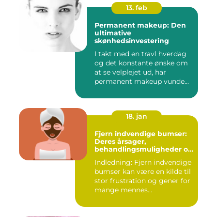
13. feb
Permanent makeup: Den
ultimative
skønhedsinvestering
I takt med en travl hverdag
og det konstante ønske om
at se velplejet ud, har
permanent makeup vunde...
18. jan
Fjern indvendige bumser:
Deres årsager,
behandlingsmuligheder og
forebyggelse
Indledning: Fjern indvendige
bumser kan være en kilde til
stor frustration og gener for
mange mennes...