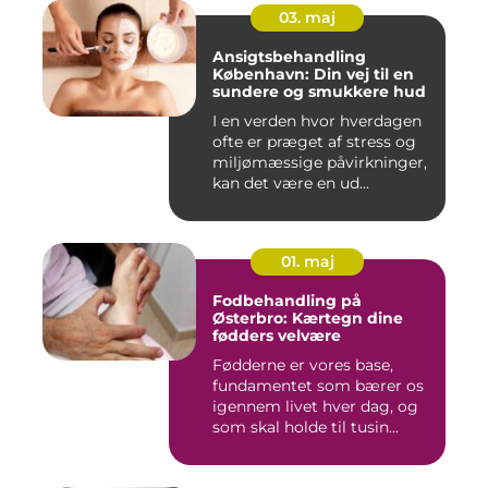
03. maj
Ansigtsbehandling
København: Din vej til en
sundere og smukkere hud
I en verden hvor hverdagen
ofte er præget af stress og
miljømæssige påvirkninger,
kan det være en ud...
01. maj
Fodbehandling på
Østerbro: Kærtegn dine
fødders velvære
Fødderne er vores base,
fundamentet som bærer os
igennem livet hver dag, og
som skal holde til tusin...