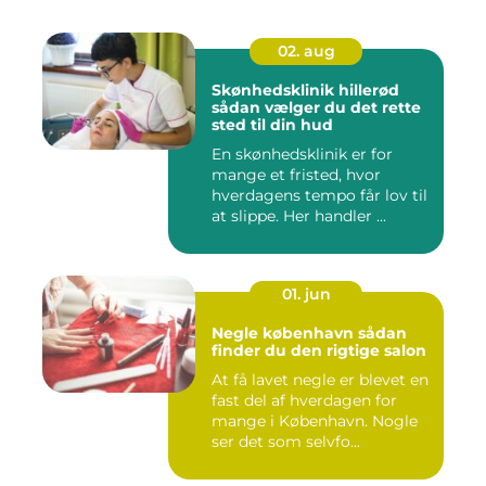
02. aug
Skønhedsklinik hillerød
sådan vælger du det rette
sted til din hud
En skønhedsklinik er for
mange et fristed, hvor
hverdagens tempo får lov til
at slippe. Her handler ...
01. jun
Negle københavn sådan
finder du den rigtige salon
At få lavet negle er blevet en
fast del af hverdagen for
mange i København. Nogle
ser det som selvfo...