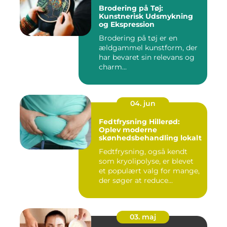
Brodering på Tøj:
Kunstnerisk Udsmykning
og Ekspression
Brodering på tøj er en
ældgammel kunstform, der
har bevaret sin relevans og
charm...
04. jun
Fedtfrysning Hillerød:
Oplev moderne
skønhedsbehandling lokalt
Fedtfrysning, også kendt
som kryolipolyse, er blevet
et populært valg for mange,
der søger at reduce...
03. maj