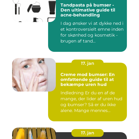
Tandpasta på bumser -
Den ultimative guide til
acne-behandling
I dag ønsker vi at dykke ned i
et kontroversielt emne inden
for skønhed og kosmetik -
brugen af tand...
17. jan
Creme mod bumser: En
omfattende guide til at
bekæmpe uren hud
Indledning Er du en af de
mange, der lider af uren hud
og bumser? Så er du ikke
alene. Mange mennes...
17. jan