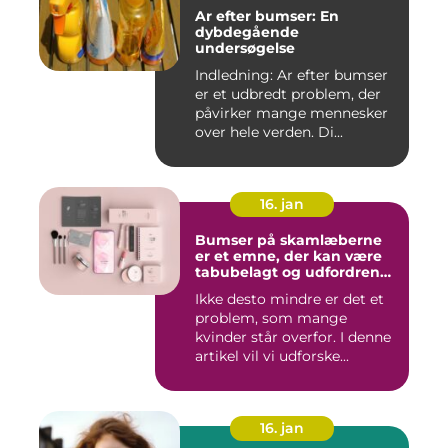
Ar efter bumser: En
dybdegående
undersøgelse
Indledning: Ar efter bumser
er et udbredt problem, der
påvirker mange mennesker
over hele verden. Di...
16. jan
Bumser på skamlæberne
er et emne, der kan være
tabubelagt og udfordrende
at tale om
Ikke desto mindre er det et
problem, som mange
kvinder står overfor. I denne
artikel vil vi udforske...
16. jan