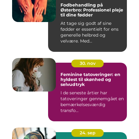
Fodbehandling på
Østerbro: Professionel pleje
til dine fødder
At tage sig godt af sine
fødder er essentielt for ens
generelle helbred og
velvære. Med...
30. nov
Feminine tatoveringer: en
hyldest til skønhed og
selvudtryk
I de seneste årtier har
tatoveringer gennemgået en
bemærkelsesværdig
transfo...
24. sep