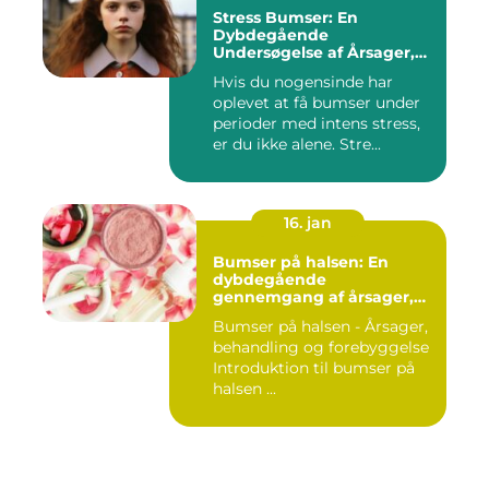
Stress Bumser: En
Dybdegående
Undersøgelse af Årsager,
Udvikling og Behandling
Hvis du nogensinde har
oplevet at få bumser under
perioder med intens stress,
er du ikke alene. Stre...
16. jan
Bumser på halsen: En
dybdegående
gennemgang af årsager,
behandling og
Bumser på halsen - Årsager,
forebyggelse
behandling og forebyggelse
Introduktion til bumser på
halsen ...