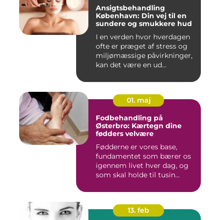
Ansigtsbehandling
København: Din vej til en
sundere og smukkere hud
I en verden hvor hverdagen
ofte er præget af stress og
miljømæssige påvirkninger,
kan det være en ud...
01. maj
Fodbehandling på
Østerbro: Kærtegn dine
fødders velvære
Fødderne er vores base,
fundamentet som bærer os
igennem livet hver dag, og
som skal holde til tusin...
13. feb