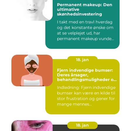
Permanent makeup: Den
ultimative
skønhedsinvestering
I takt med en travl hverdag
og det konstante ønske om
at se velplejet ud, har
permanent makeup vunde...
18. jan
Fjern indvendige bumser:
Deres årsager,
behandlingsmuligheder og
forebyggelse
Indledning: Fjern indvendige
bumser kan være en kilde til
stor frustration og gener for
mange mennes...
18. jan