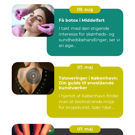
09. aug
Få botox i Middelfart
I takt med den stigende
interesse for skønheds- og
sundhedsbehandlinger, ser vi
en øge...
07. maj
Tatoveringer i København:
Din guide til enestående
kunstværker
I hjertet af København finder
man et blomstrende miljø
for kropskunst, især n&ar...
07. maj