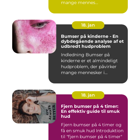
mange mennes...
18. jan
Bumser på kinderne - En
dybdegående analyse af et
udbredt hudproblem
Indledning Bumser på
kinderne er et almindeligt
hudproblem, der påvirker
mange mennesker i
forskelli...
18. jan
Fjern bumser på 4 timer:
En effektiv guide til smuk
hud
Fjern bumser på 4 timer og
få en smuk hud Introduktion
til "fjern bumser på 4 timer"