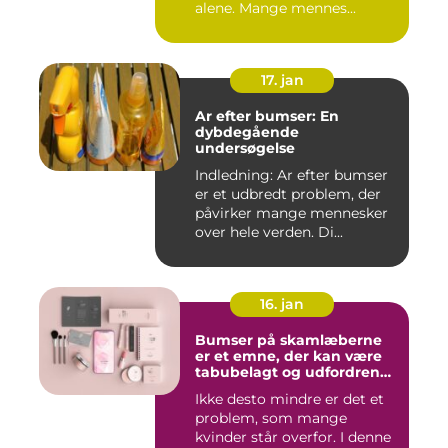
alene. Mange mennes...
17. jan
Ar efter bumser: En
dybdegående
undersøgelse
Indledning: Ar efter bumser
er et udbredt problem, der
påvirker mange mennesker
over hele verden. Di...
16. jan
Bumser på skamlæberne
er et emne, der kan være
tabubelagt og udfordrende
at tale om
Ikke desto mindre er det et
problem, som mange
kvinder står overfor. I denne