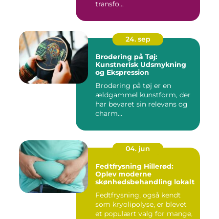
transfo...
24. sep
Brodering på Tøj:
Kunstnerisk Udsmykning
og Ekspression
Brodering på tøj er en
ældgammel kunstform, der
har bevaret sin relevans og
charm...
04. jun
Fedtfrysning Hillerød:
Oplev moderne
skønhedsbehandling lokalt
Fedtfrysning, også kendt
som kryolipolyse, er blevet
et populært valg for mange,