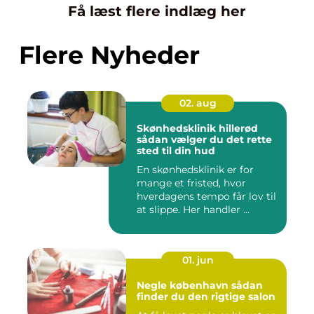
Få læst flere indlæg her
Flere Nyheder
02. aug
Skønhedsklinik hillerød
sådan vælger du det rette
sted til din hud
En skønhedsklinik er for
mange et fristed, hvor
hverdagens tempo får lov til
at slippe. Her handler ...
01. jun
Negle københavn sådan
finder du den rigtige salon