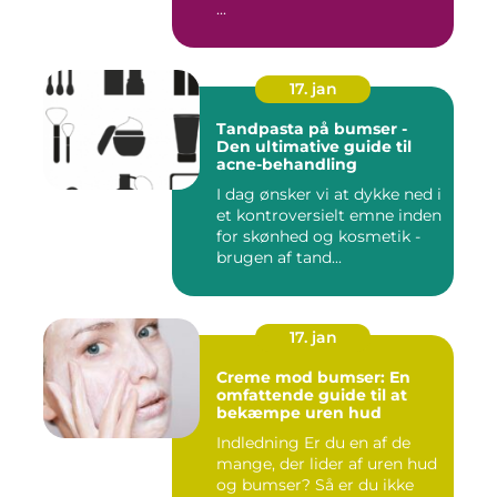
...
17. jan
Tandpasta på bumser -
Den ultimative guide til
acne-behandling
I dag ønsker vi at dykke ned i
et kontroversielt emne inden
for skønhed og kosmetik -
brugen af tand...
17. jan
Creme mod bumser: En
omfattende guide til at
bekæmpe uren hud
Indledning Er du en af de
mange, der lider af uren hud
og bumser? Så er du ikke