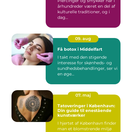
Piercinger og smykker har i
århundreder været en del af
kulturelle traditioner, og i
dag...
09. aug
Få botox i Middelfart
I takt med den stigende
interesse for skønheds- og
sundhedsbehandlinger, ser vi
en øge...
07. maj
Tatoveringer i København:
Din guide til enestående
kunstværker
I hjertet af København finder
man et blomstrende miljø