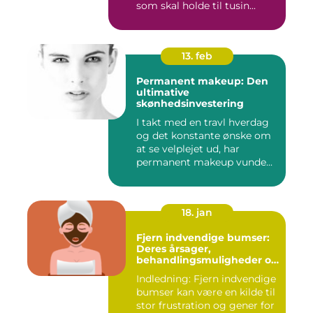
som skal holde til tusin...
13. feb
Permanent makeup: Den
ultimative
skønhedsinvestering
I takt med en travl hverdag
og det konstante ønske om
at se velplejet ud, har
permanent makeup vunde...
18. jan
Fjern indvendige bumser:
Deres årsager,
behandlingsmuligheder og
forebyggelse
Indledning: Fjern indvendige
bumser kan være en kilde til
stor frustration og gener for