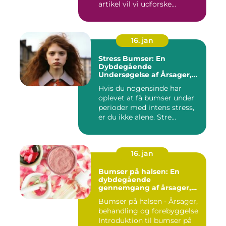
artikel vil vi udforske...
16. jan
Stress Bumser: En
Dybdegående
Undersøgelse af Årsager,
Udvikling og Behandling
Hvis du nogensinde har
oplevet at få bumser under
perioder med intens stress,
er du ikke alene. Stre...
16. jan
Bumser på halsen: En
dybdegående
gennemgang af årsager,
behandling og
Bumser på halsen - Årsager,
forebyggelse
behandling og forebyggelse
Introduktion til bumser på