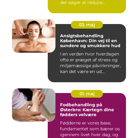
der søger at reduce...
03. maj
Ansigtsbehandling
København: Din vej til en
sundere og smukkere hud
I en verden hvor hverdagen
ofte er præget af stress og
miljømæssige påvirkninger,
kan det være en ud...
01. maj
Fodbehandling på
Østerbro: Kærtegn dine
fødders velvære
Fødderne er vores base,
fundamentet som bærer os
igennem livet hver dag, og