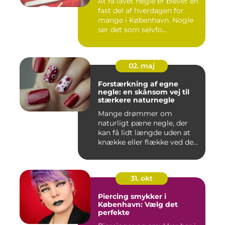
At få lavet negle er blevet en
fast del af hverdagen for
mange i København. Nogle
ser det som selvfo...
02. maj
Forstærkning af egne
negle: en skånsom vej til
stærkere naturnegle
Mange drømmer om
naturligt pæne negle, der
kan få lidt længde uden at
knække eller flække ved den
mi...
31. okt
Piercing smykker i
København: Vælg det
perfekte