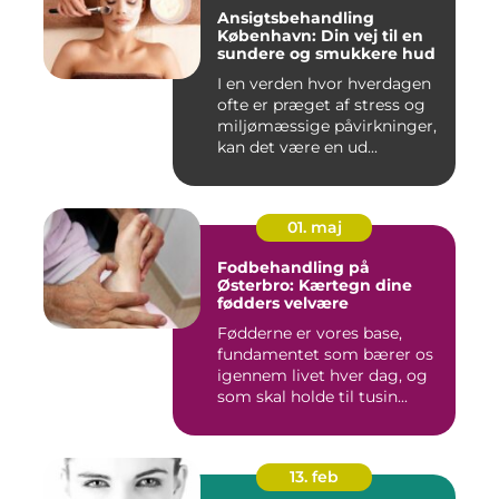
Ansigtsbehandling
København: Din vej til en
sundere og smukkere hud
I en verden hvor hverdagen
ofte er præget af stress og
miljømæssige påvirkninger,
kan det være en ud...
01. maj
Fodbehandling på
Østerbro: Kærtegn dine
fødders velvære
Fødderne er vores base,
fundamentet som bærer os
igennem livet hver dag, og
som skal holde til tusin...
13. feb