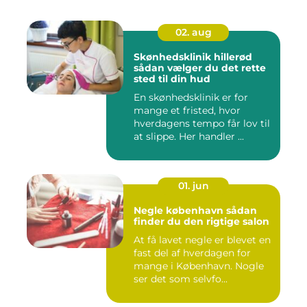
02. aug
Skønhedsklinik hillerød
sådan vælger du det rette
sted til din hud
En skønhedsklinik er for
mange et fristed, hvor
hverdagens tempo får lov til
at slippe. Her handler ...
01. jun
Negle københavn sådan
finder du den rigtige salon
At få lavet negle er blevet en
fast del af hverdagen for
mange i København. Nogle
ser det som selvfo...