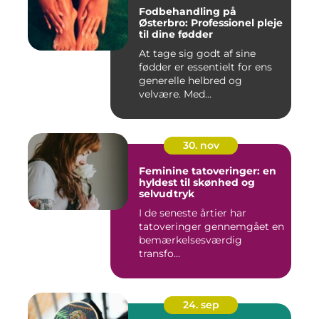
Fodbehandling på
Østerbro: Professionel pleje
til dine fødder
At tage sig godt af sine
fødder er essentielt for ens
generelle helbred og
velvære. Med...
30. nov
Feminine tatoveringer: en
hyldest til skønhed og
selvudtryk
I de seneste årtier har
tatoveringer gennemgået en
bemærkelsesværdig
transfo...
24. sep