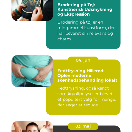
Brodering på Tøj:
Kunstnerisk Udsmykning
og Ekspression
Brodering på tøj er en
ældgammel kunstform, der
har bevaret sin relevans og
charm...
04. jun
Fedtfrysning Hillerød:
Oplev moderne
skønhedsbehandling lokalt
Fedtfrysning, også kendt
som kryolipolyse, er blevet
et populært valg for mange,
der søger at reduce...
03. maj