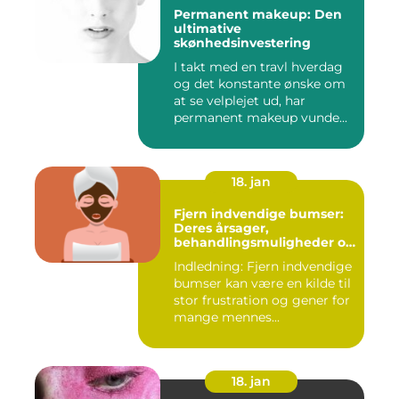
Permanent makeup: Den
ultimative
skønhedsinvestering
I takt med en travl hverdag
og det konstante ønske om
at se velplejet ud, har
permanent makeup vunde...
18. jan
Fjern indvendige bumser:
Deres årsager,
behandlingsmuligheder og
forebyggelse
Indledning: Fjern indvendige
bumser kan være en kilde til
stor frustration og gener for
mange mennes...
18. jan