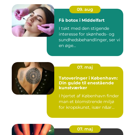
09. aug
Få botox i Middelfart
I takt med den stigende
interesse for skønheds- og
sundhedsbehandlinger, ser vi
en øge...
07. maj
Tatoveringer i København:
Din guide til enestående
kunstværker
I hjertet af København finder
man et blomstrende miljø
for kropskunst, især n&ar...
07. maj