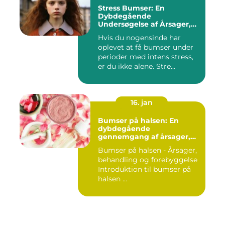
Stress Bumser: En
Dybdegående
Undersøgelse af Årsager,
Udvikling og Behandling
Hvis du nogensinde har
oplevet at få bumser under
perioder med intens stress,
er du ikke alene. Stre...
16. jan
Bumser på halsen: En
dybdegående
gennemgang af årsager,
behandling og
Bumser på halsen - Årsager,
forebyggelse
behandling og forebyggelse
Introduktion til bumser på
halsen ...