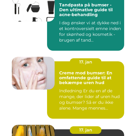
Tandpasta på bumser -
Den ultimative guide til
acne-behandling
I dag ønsker vi at dykke ned i
et kontroversielt emne inden
for skønhed og kosmetik -
brugen af tand...
17. jan
Creme mod bumser: En
omfattende guide til at
bekæmpe uren hud
Indledning Er du en af de
mange, der lider af uren hud
og bumser? Så er du ikke
alene. Mange mennes...
17. jan