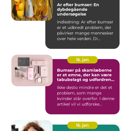
Ar efter bumser: En
dybdegående
undersøgelse
Indledning: Ar efter bumser
er et udbredt problem, der
påvirker mange mennesker
over hele verden. Di...
16. jan
Bumser på skamlæberne
er et emne, der kan være
tabubelagt og udfordrende
at tale om
Ikke desto mindre er det et
problem, som mange
kvinder står overfor. I denne
artikel vil vi udforske...
16. jan