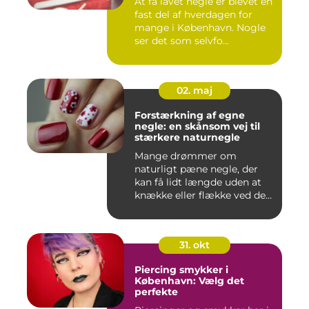
At få lavet negle er blevet en
fast del af hverdagen for
mange i København. Nogle
ser det som selvfo...
02. maj
Forstærkning af egne
negle: en skånsom vej til
stærkere naturnegle
Mange drømmer om
naturligt pæne negle, der
kan få lidt længde uden at
knække eller flække ved den
mi...
31. okt
Piercing smykker i
København: Vælg det
perfekte