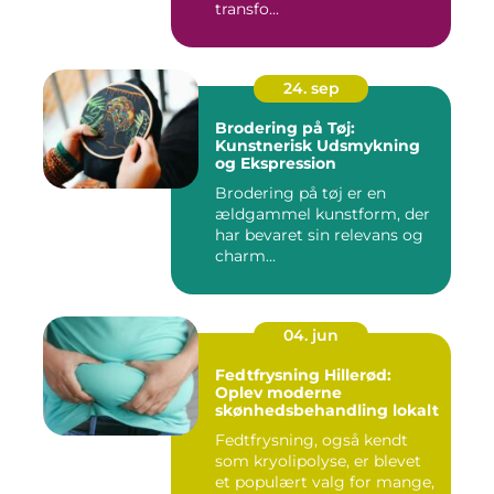
transfo...
24. sep
Brodering på Tøj:
Kunstnerisk Udsmykning
og Ekspression
Brodering på tøj er en
ældgammel kunstform, der
har bevaret sin relevans og
charm...
04. jun
Fedtfrysning Hillerød:
Oplev moderne
skønhedsbehandling lokalt
Fedtfrysning, også kendt
som kryolipolyse, er blevet
et populært valg for mange,