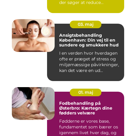
der søger at reduce...
03. maj
Ansigtsbehandling
København: Din vej til en
sundere og smukkere hud
I en verden hvor hverdagen
ofte er præget af stress og
miljømæssige påvirkninger,
kan det være en ud...
01. maj
Fodbehandling på
Østerbro: Kærtegn dine
fødders velvære
Fødderne er vores base,
fundamentet som bærer os
igennem livet hver dag, og