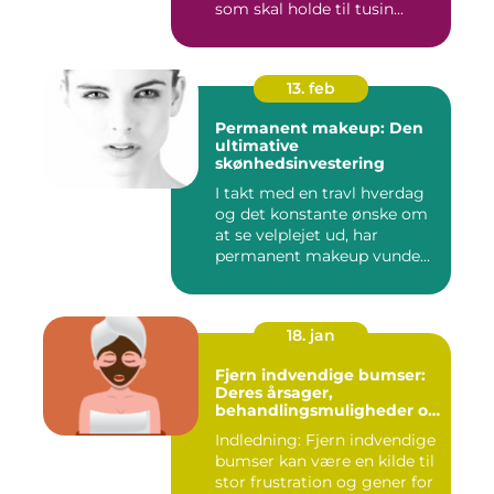
som skal holde til tusin...
13. feb
Permanent makeup: Den
ultimative
skønhedsinvestering
I takt med en travl hverdag
og det konstante ønske om
at se velplejet ud, har
permanent makeup vunde...
18. jan
Fjern indvendige bumser:
Deres årsager,
behandlingsmuligheder og
forebyggelse
Indledning: Fjern indvendige
bumser kan være en kilde til
stor frustration og gener for