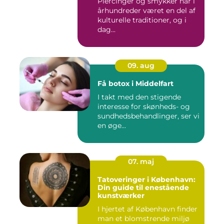
Piercinger og smykker har i
århundreder været en del af
kulturelle traditioner, og i
dag...
09. aug
Få botox i Middelfart
I takt med den stigende
interesse for skønheds- og
sundhedsbehandlinger, ser vi
en øge...
07. maj
Tatoveringer i København:
Din guide til enestående
kunstværker
I hjertet af København finder
man et blomstrende miljø