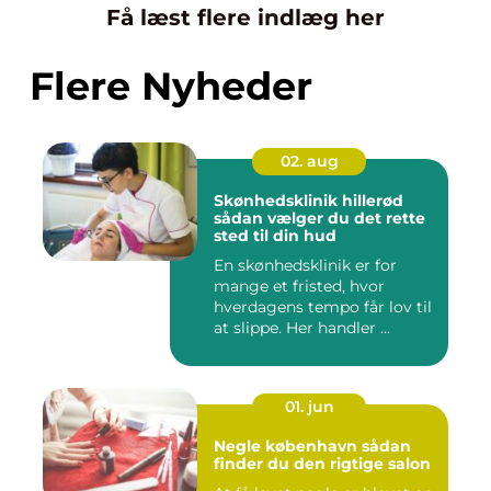
Få læst flere indlæg her
Flere Nyheder
02. aug
Skønhedsklinik hillerød
sådan vælger du det rette
sted til din hud
En skønhedsklinik er for
mange et fristed, hvor
hverdagens tempo får lov til
at slippe. Her handler ...
01. jun
Negle københavn sådan
finder du den rigtige salon