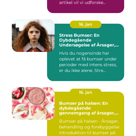
artikel vil vi udforske...
16. jan
Stress Bumser: En
Dybdegående
Undersøgelse af Årsager,
Udvikling og Behandling
Hvis du nogensinde har
oplevet at få bumser under
perioder med intens stress,
er du ikke alene. Stre...
16. jan
Bumser på halsen: En
dybdegående
gennemgang af årsager,
behandling og
Bumser på halsen - Årsager,
forebyggelse
behandling og forebyggelse
Introduktion til bumser på