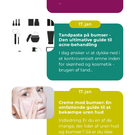
...
17. jan
Tandpasta på bumser -
Den ultimative guide til
acne-behandling
I dag ønsker vi at dykke ned i
et kontroversielt emne inden
for skønhed og kosmetik -
brugen af tand...
17. jan
Creme mod bumser: En
omfattende guide til at
bekæmpe uren hud
Indledning Er du en af de
mange, der lider af uren hud
og bumser? Så er du ikke