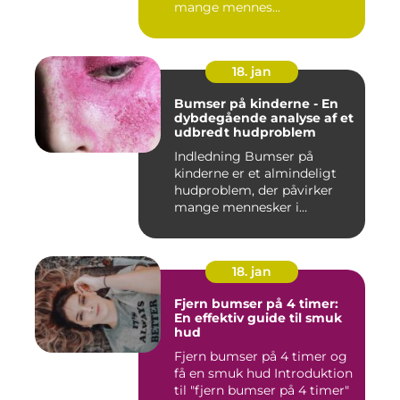
mange mennes...
18. jan
Bumser på kinderne - En
dybdegående analyse af et
udbredt hudproblem
Indledning Bumser på
kinderne er et almindeligt
hudproblem, der påvirker
mange mennesker i
forskelli...
18. jan
Fjern bumser på 4 timer:
En effektiv guide til smuk
hud
Fjern bumser på 4 timer og
få en smuk hud Introduktion
til "fjern bumser på 4 timer"