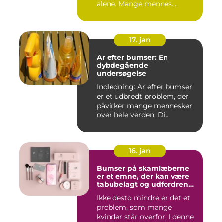
alene. Mange mennes...
17. jan
Ar efter bumser: En
dybdegående
undersøgelse
Indledning: Ar efter bumser
er et udbredt problem, der
påvirker mange mennesker
over hele verden. Di...
16. jan
Bumser på skamlæberne
er et emne, der kan være
tabubelagt og udfordrende
at tale om
Ikke desto mindre er det et
problem, som mange
kvinder står overfor. I denne