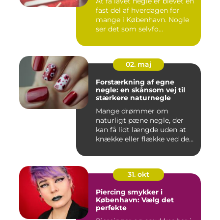
At få lavet negle er blevet en
fast del af hverdagen for
mange i København. Nogle
ser det som selvfo...
02. maj
Forstærkning af egne
negle: en skånsom vej til
stærkere naturnegle
Mange drømmer om
naturligt pæne negle, der
kan få lidt længde uden at
knække eller flække ved den
mi...
31. okt
Piercing smykker i
København: Vælg det
perfekte