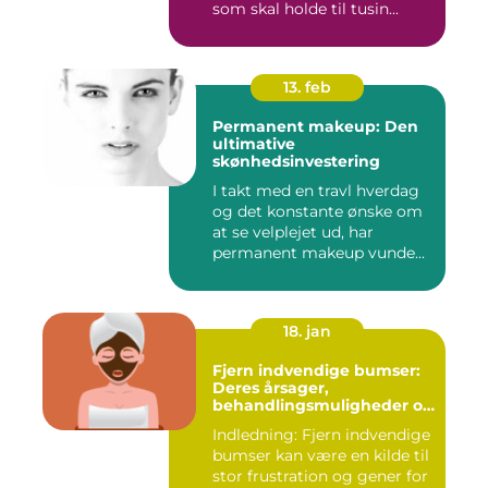
som skal holde til tusin...
13. feb
Permanent makeup: Den
ultimative
skønhedsinvestering
I takt med en travl hverdag
og det konstante ønske om
at se velplejet ud, har
permanent makeup vunde...
18. jan
Fjern indvendige bumser:
Deres årsager,
behandlingsmuligheder og
forebyggelse
Indledning: Fjern indvendige
bumser kan være en kilde til
stor frustration og gener for