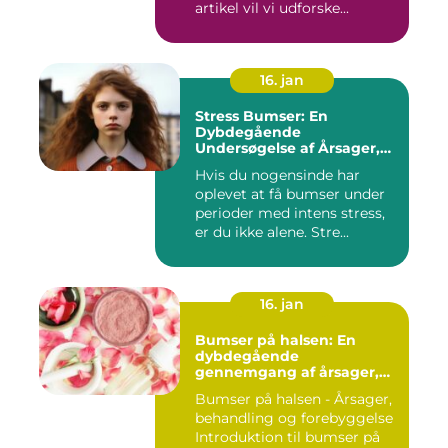
artikel vil vi udforske...
16. jan
Stress Bumser: En
Dybdegående
Undersøgelse af Årsager,
Udvikling og Behandling
Hvis du nogensinde har
oplevet at få bumser under
perioder med intens stress,
er du ikke alene. Stre...
16. jan
Bumser på halsen: En
dybdegående
gennemgang af årsager,
behandling og
Bumser på halsen - Årsager,
forebyggelse
behandling og forebyggelse
Introduktion til bumser på