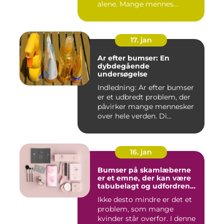
alene. Mange mennes...
17. jan
Ar efter bumser: En
dybdegående
undersøgelse
Indledning: Ar efter bumser
er et udbredt problem, der
påvirker mange mennesker
over hele verden. Di...
16. jan
Bumser på skamlæberne
er et emne, der kan være
tabubelagt og udfordrende
at tale om
Ikke desto mindre er det et
problem, som mange
kvinder står overfor. I denne