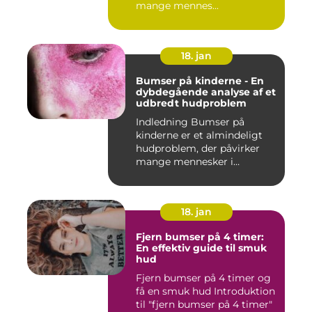
mange mennes...
18. jan
Bumser på kinderne - En
dybdegående analyse af et
udbredt hudproblem
Indledning Bumser på
kinderne er et almindeligt
hudproblem, der påvirker
mange mennesker i
forskelli...
18. jan
Fjern bumser på 4 timer:
En effektiv guide til smuk
hud
Fjern bumser på 4 timer og
få en smuk hud Introduktion
til "fjern bumser på 4 timer"