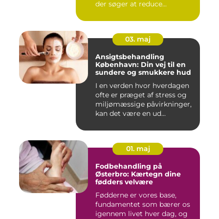
der søger at reduce...
03. maj
Ansigtsbehandling
København: Din vej til en
sundere og smukkere hud
I en verden hvor hverdagen
ofte er præget af stress og
miljømæssige påvirkninger,
kan det være en ud...
01. maj
Fodbehandling på
Østerbro: Kærtegn dine
fødders velvære
Fødderne er vores base,
fundamentet som bærer os
igennem livet hver dag, og