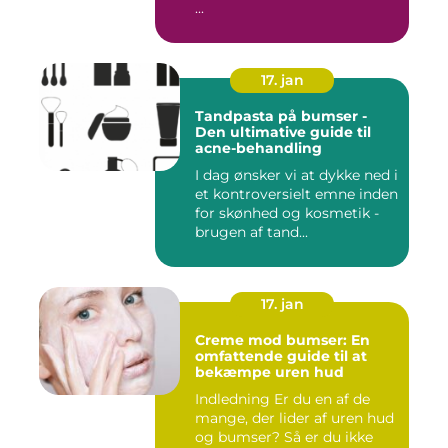
...
17. jan
Tandpasta på bumser -
Den ultimative guide til
acne-behandling
I dag ønsker vi at dykke ned i
et kontroversielt emne inden
for skønhed og kosmetik -
brugen af tand...
17. jan
Creme mod bumser: En
omfattende guide til at
bekæmpe uren hud
Indledning Er du en af de
mange, der lider af uren hud
og bumser? Så er du ikke