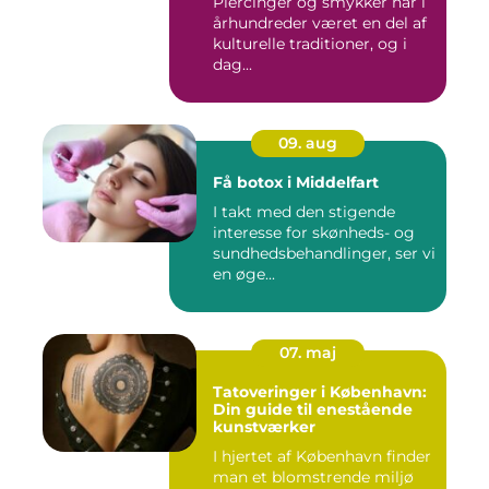
Piercinger og smykker har i
århundreder været en del af
kulturelle traditioner, og i
dag...
09. aug
Få botox i Middelfart
I takt med den stigende
interesse for skønheds- og
sundhedsbehandlinger, ser vi
en øge...
07. maj
Tatoveringer i København:
Din guide til enestående
kunstværker
I hjertet af København finder
man et blomstrende miljø