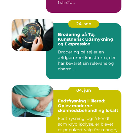
transfo...
24. sep
Brodering på Tøj:
Kunstnerisk Udsmykning
og Ekspression
Brodering på tøj er en
ældgammel kunstform, der
har bevaret sin relevans og
charm...
04. jun
Fedtfrysning Hillerød:
Oplev moderne
skønhedsbehandling lokalt
Fedtfrysning, også kendt
som kryolipolyse, er blevet
et populært valg for mange,