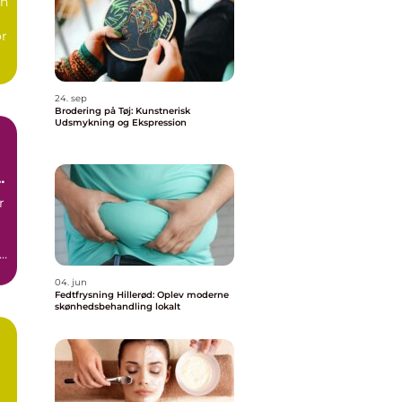
vn
or
24. sep
Brodering på Tøj: Kunstnerisk
Udsmykning og Ekspression
r
04. jun
Fedtfrysning Hillerød: Oplev moderne
skønhedsbehandling lokalt
n