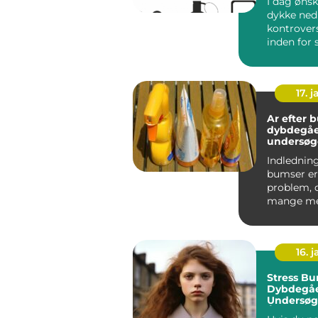
I dag ønsk
dykke ned 
kontrover
inden for
kosmetik 
tand...
17. j
Ar efter 
dybdegå
undersøg
Indledning
bumser er
problem, d
mange me
over hele v
16. j
Stress Bu
Dybdegå
Undersøge
Årsager, 