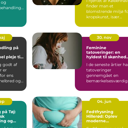
I hjertet af Københa
 og
finder man et
behandlinge
blomstrende miljø f
 øge...
kropskunst, især
n&ar...
maj
30. nov
dling på
Feminine
tatoveringer: en
el pleje til
hyldest til skønhed
er
og selvudtryk
g godt af
I de seneste årtier ha
r er
tatoveringer
 for ens
gennemgået en
 helbred og
bemærkelsesværdig
ed...
transfo...
sep
04. jun
 på Tøj:
Fedtfrysning
sk
Hillerød: Oplev
ng og
moderne
on
skønhedsbehandli