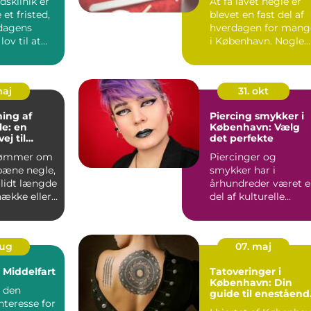
sklinik er
At få lavet negle er
et fristed,
blevet en fast del af
dagens
hverdagen for mang
lov til at
i København. Nogle
 handler ...
ser det som selvfo...
maj
31. okt
ing af
Piercing smykker i
e: en
København: Vælg
ej til
det perfekte
 naturnegle
rømmer om
Piercinger og
 pæne negle,
smykker har i
 lidt længde
århundreder været 
nække eller
del af kulturelle
 den mi...
traditioner, og i dag..
aug
07. maj
i Middelfart
Tatoveringer i
København: Din
d den
guide til eneståend
nteresse for
kunstværker