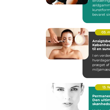
Brodering 
ældgamm
kunstform
bevaret si
og charm..
03. 
Ansigtsb
København
til en su
smukkere
I en verde
hverdagen
præget af
miljømæs
påvirkning
være en ud
13. f
Permane
Den ultim
skønheds