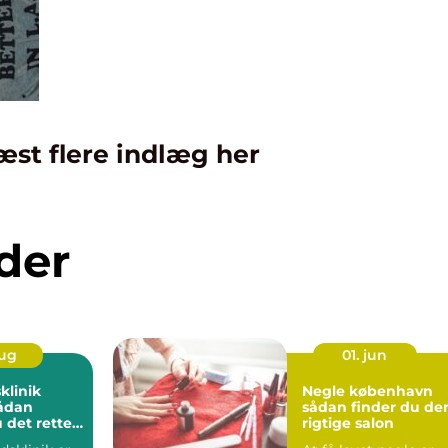
æst flere indlæg her
der
aug
01. jun
klinik
Negle københavn
sådan finder du de
 det rette
rigtige salon
in hud