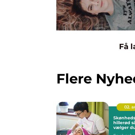
Få l
Flere Nyhe
02. 
Skønheds
hillerød sådan
vælger du
sted til d