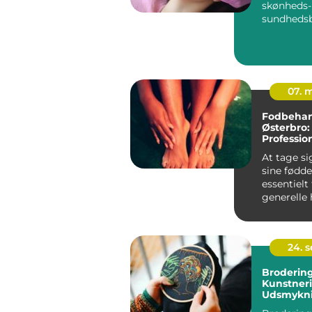
skønheds-
sundheds
r, ser vi en
07. 
Fodbehan
Østerbro:
Profession
dine fødd
At tage si
sine fødde
essentielt
generelle
velvære. M
24. 
Brodering
Kunstneri
Udsmykni
Ekspressi