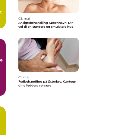
t
03. maj
Ansigtsbehandling København: Din
vej til en sundere og smukkere hud
re
01. maj
Fodbehandling på Østerbro: Kærtegn
dine fødders velvære
he