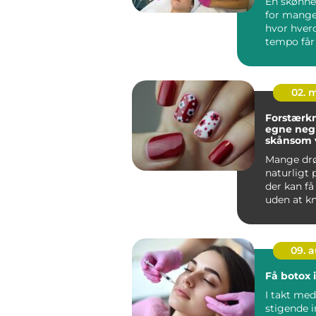
En skønhed
for mange 
hvor hver
tempo får 
slippe. Her
02. 
Forstærkn
egne negl
skånsom v
stærkere
Mange d
naturligt
der kan få
uden at k
flække ved
09. 
Få botox 
I takt me
stigende i