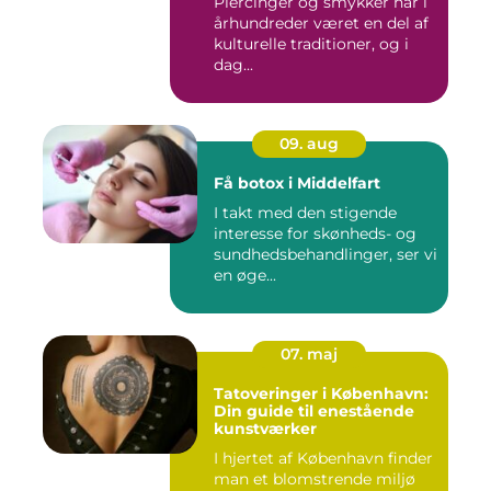
Piercinger og smykker har i
århundreder været en del af
kulturelle traditioner, og i
dag...
09. aug
Få botox i Middelfart
I takt med den stigende
interesse for skønheds- og
sundhedsbehandlinger, ser vi
en øge...
07. maj
Tatoveringer i København:
Din guide til enestående
kunstværker
I hjertet af København finder
man et blomstrende miljø