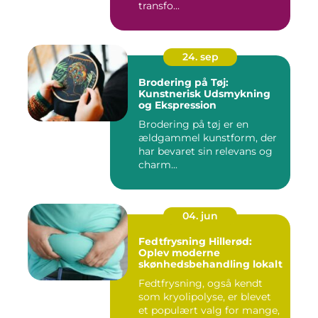
transfo...
24. sep
Brodering på Tøj:
Kunstnerisk Udsmykning
og Ekspression
Brodering på tøj er en
ældgammel kunstform, der
har bevaret sin relevans og
charm...
04. jun
Fedtfrysning Hillerød:
Oplev moderne
skønhedsbehandling lokalt
Fedtfrysning, også kendt
som kryolipolyse, er blevet
et populært valg for mange,