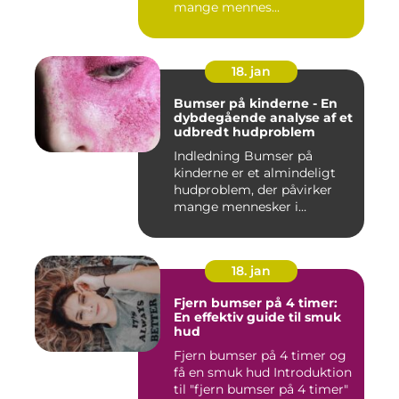
mange mennes...
18. jan
Bumser på kinderne - En
dybdegående analyse af et
udbredt hudproblem
Indledning Bumser på
kinderne er et almindeligt
hudproblem, der påvirker
mange mennesker i
forskelli...
18. jan
Fjern bumser på 4 timer:
En effektiv guide til smuk
hud
Fjern bumser på 4 timer og
få en smuk hud Introduktion
til "fjern bumser på 4 timer"