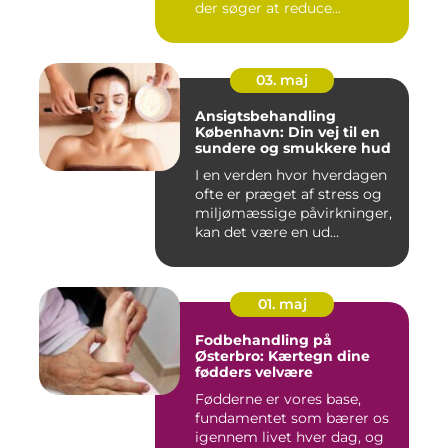
der søger at reduce...
03. maj
Ansigtsbehandling
København: Din vej til en
sundere og smukkere hud
I en verden hvor hverdagen
ofte er præget af stress og
miljømæssige påvirkninger,
kan det være en ud...
01. maj
Fodbehandling på
Østerbro: Kærtegn dine
fødders velvære
Fødderne er vores base,
fundamentet som bærer os
igennem livet hver dag, og