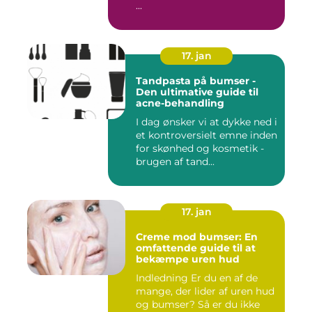
...
17. jan
Tandpasta på bumser -
Den ultimative guide til
acne-behandling
I dag ønsker vi at dykke ned i
et kontroversielt emne inden
for skønhed og kosmetik -
brugen af tand...
17. jan
Creme mod bumser: En
omfattende guide til at
bekæmpe uren hud
Indledning Er du en af de
mange, der lider af uren hud
og bumser? Så er du ikke