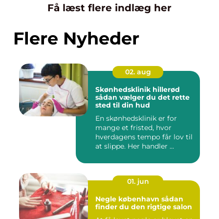
Få læst flere indlæg her
Flere Nyheder
02. aug
Skønhedsklinik hillerød
sådan vælger du det rette
sted til din hud
En skønhedsklinik er for
mange et fristed, hvor
hverdagens tempo får lov til
at slippe. Her handler ...
01. jun
Negle københavn sådan
finder du den rigtige salon