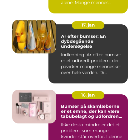
alene. Mange mennes...
17. jan
Ar efter bumser: En
dybdegående
undersøgelse
Indledning: Ar efter bumser
er et udbredt problem, der
påvirker mange mennesker
over hele verden. Di...
16. jan
Bumser på skamlæberne
er et emne, der kan være
tabubelagt og udfordrende
at tale om
Ikke desto mindre er det et
problem, som mange
kvinder står overfor. I denne