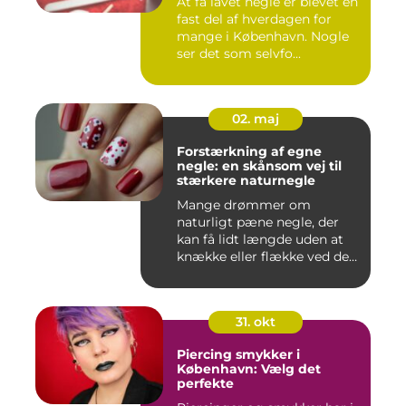
At få lavet negle er blevet en
fast del af hverdagen for
mange i København. Nogle
ser det som selvfo...
02. maj
Forstærkning af egne
negle: en skånsom vej til
stærkere naturnegle
Mange drømmer om
naturligt pæne negle, der
kan få lidt længde uden at
knække eller flække ved den
mi...
31. okt
Piercing smykker i
København: Vælg det
perfekte