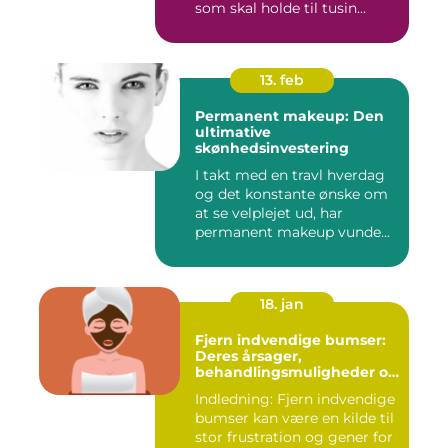
som skal holde til tusin...
13. feb
Permanent makeup: Den
ultimative
skønhedsinvestering
I takt med en travl hverdag
og det konstante ønske om
at se velplejet ud, har
permanent makeup vunde...
18. jan
Fjern indvendige bumser:
Deres årsager,
behandlingsmuligheder og
forebyggelse
Indledning: Fjern indvendige
bumser kan være en kilde til
stor frustration og gener for