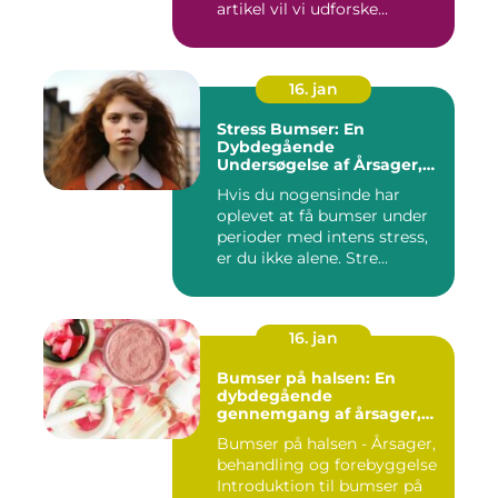
artikel vil vi udforske...
16. jan
Stress Bumser: En
Dybdegående
Undersøgelse af Årsager,
Udvikling og Behandling
Hvis du nogensinde har
oplevet at få bumser under
perioder med intens stress,
er du ikke alene. Stre...
16. jan
Bumser på halsen: En
dybdegående
gennemgang af årsager,
behandling og
Bumser på halsen - Årsager,
forebyggelse
behandling og forebyggelse
Introduktion til bumser på