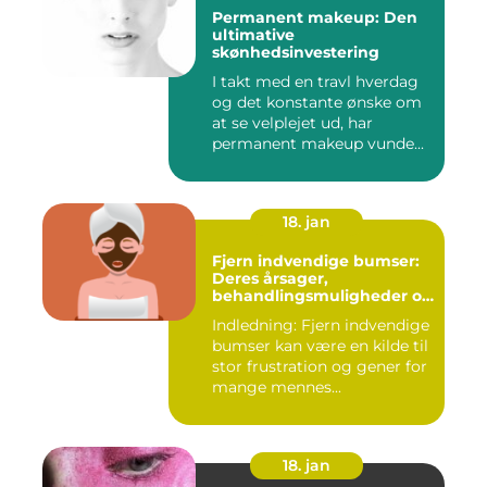
Permanent makeup: Den
ultimative
skønhedsinvestering
I takt med en travl hverdag
og det konstante ønske om
at se velplejet ud, har
permanent makeup vunde...
18. jan
Fjern indvendige bumser:
Deres årsager,
behandlingsmuligheder og
forebyggelse
Indledning: Fjern indvendige
bumser kan være en kilde til
stor frustration og gener for
mange mennes...
18. jan