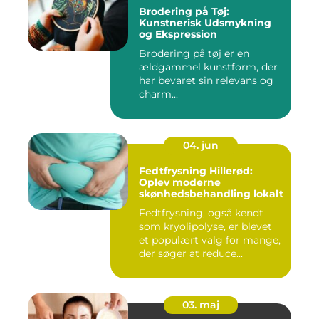
Brodering på Tøj:
Kunstnerisk Udsmykning
og Ekspression
Brodering på tøj er en
ældgammel kunstform, der
har bevaret sin relevans og
charm...
04. jun
Fedtfrysning Hillerød:
Oplev moderne
skønhedsbehandling lokalt
Fedtfrysning, også kendt
som kryolipolyse, er blevet
et populært valg for mange,
der søger at reduce...
03. maj