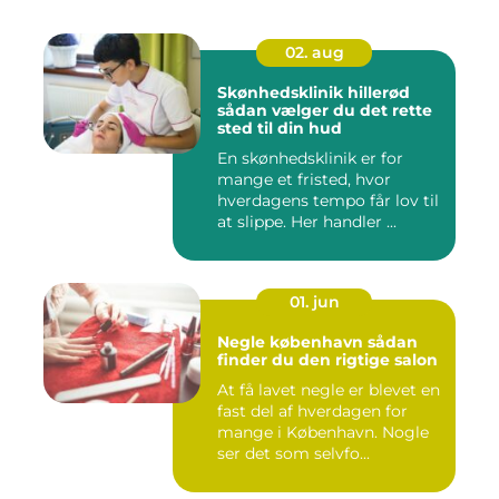
02. aug
Skønhedsklinik hillerød
sådan vælger du det rette
sted til din hud
En skønhedsklinik er for
mange et fristed, hvor
hverdagens tempo får lov til
at slippe. Her handler ...
01. jun
Negle københavn sådan
finder du den rigtige salon
At få lavet negle er blevet en
fast del af hverdagen for
mange i København. Nogle
ser det som selvfo...