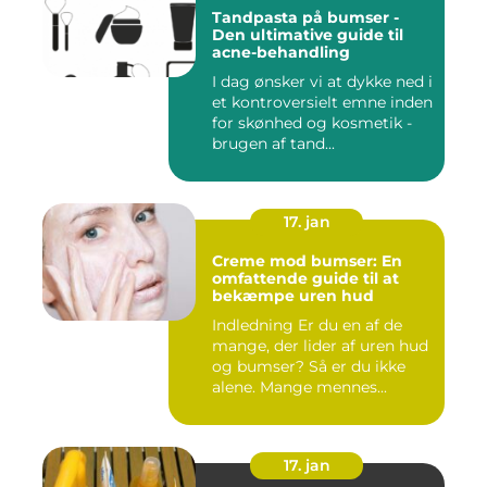
Tandpasta på bumser -
Den ultimative guide til
acne-behandling
I dag ønsker vi at dykke ned i
et kontroversielt emne inden
for skønhed og kosmetik -
brugen af tand...
17. jan
Creme mod bumser: En
omfattende guide til at
bekæmpe uren hud
Indledning Er du en af de
mange, der lider af uren hud
og bumser? Så er du ikke
alene. Mange mennes...
17. jan