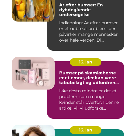
Ar efter bumser: En
dybdegående
undersøgelse
Indledning: Ar efter bumser
er et udbredt problem, der
påvirker mange mennesker
over hele verden. Di...
16. jan
Bumser på skamlæberne
er et emne, der kan være
tabubelagt og udfordrende
at tale om
Ikke desto mindre er det et
problem, som mange
kvinder står overfor. I denne
artikel vil vi udforske...
16. jan