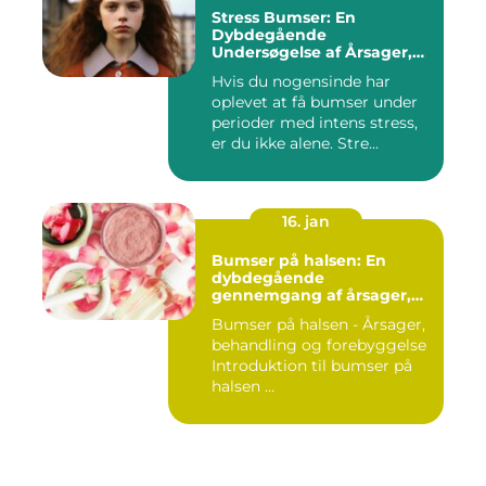
Stress Bumser: En
Dybdegående
Undersøgelse af Årsager,
Udvikling og Behandling
Hvis du nogensinde har
oplevet at få bumser under
perioder med intens stress,
er du ikke alene. Stre...
16. jan
Bumser på halsen: En
dybdegående
gennemgang af årsager,
behandling og
Bumser på halsen - Årsager,
forebyggelse
behandling og forebyggelse
Introduktion til bumser på
halsen ...