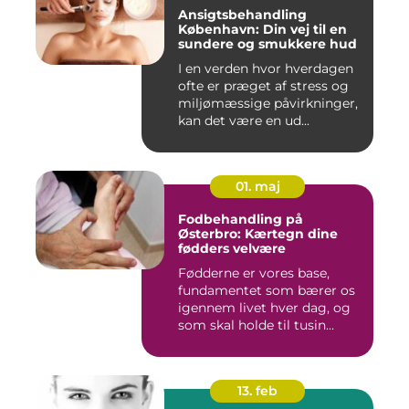
Ansigtsbehandling
København: Din vej til en
sundere og smukkere hud
I en verden hvor hverdagen
ofte er præget af stress og
miljømæssige påvirkninger,
kan det være en ud...
01. maj
Fodbehandling på
Østerbro: Kærtegn dine
fødders velvære
Fødderne er vores base,
fundamentet som bærer os
igennem livet hver dag, og
som skal holde til tusin...
13. feb