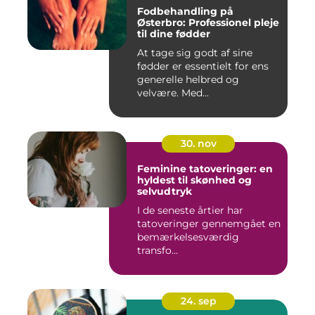
Fodbehandling på
Østerbro: Professionel pleje
til dine fødder
At tage sig godt af sine
fødder er essentielt for ens
generelle helbred og
velvære. Med...
30. nov
Feminine tatoveringer: en
hyldest til skønhed og
selvudtryk
I de seneste årtier har
tatoveringer gennemgået en
bemærkelsesværdig
transfo...
24. sep