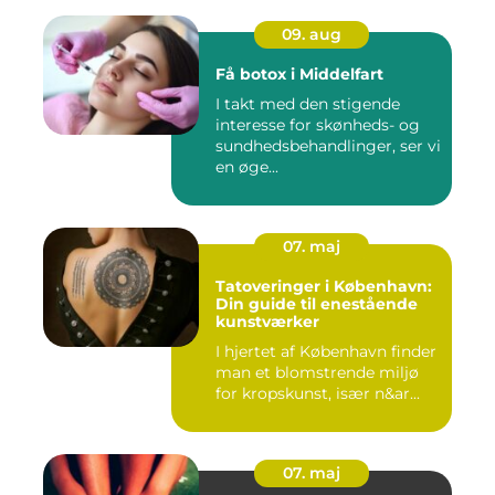
09. aug
Få botox i Middelfart
I takt med den stigende
interesse for skønheds- og
sundhedsbehandlinger, ser vi
en øge...
07. maj
Tatoveringer i København:
Din guide til enestående
kunstværker
I hjertet af København finder
man et blomstrende miljø
for kropskunst, især n&ar...
07. maj