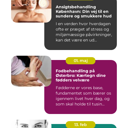
Ansigtsbehandling
København: Din vej til en
sundere og smukkere hud
I en verden hvor hverdagen
ofte er præget af stress og
miljømæssige påvirkninger,
kan det være en ud...
01. maj
Fodbehandling på
Østerbro: Kærtegn dine
fødders velvære
Fødderne er vores base,
fundamentet som bærer os
igennem livet hver dag, og
som skal holde til tusin...
13. feb