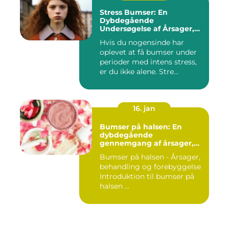
Stress Bumser: En
Dybdegående
Undersøgelse af Årsager,
Udvikling og Behandling
Hvis du nogensinde har
oplevet at få bumser under
perioder med intens stress,
er du ikke alene. Stre...
16. jan
Bumser på halsen: En
dybdegående
gennemgang af årsager,
behandling og
Bumser på halsen - Årsager,
forebyggelse
behandling og forebyggelse
Introduktion til bumser på
halsen ...