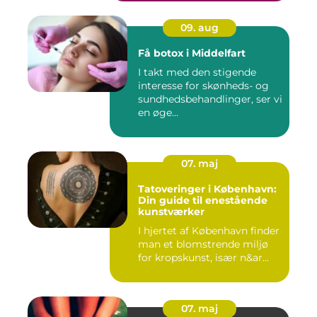
09. aug
Få botox i Middelfart
I takt med den stigende
interesse for skønheds- og
sundhedsbehandlinger, ser vi
en øge...
07. maj
Tatoveringer i København:
Din guide til enestående
kunstværker
I hjertet af København finder
man et blomstrende miljø
for kropskunst, især n&ar...
07. maj