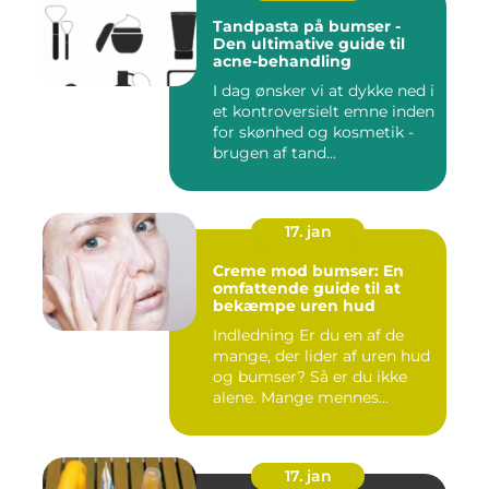
Tandpasta på bumser -
Den ultimative guide til
acne-behandling
I dag ønsker vi at dykke ned i
et kontroversielt emne inden
for skønhed og kosmetik -
brugen af tand...
17. jan
Creme mod bumser: En
omfattende guide til at
bekæmpe uren hud
Indledning Er du en af de
mange, der lider af uren hud
og bumser? Så er du ikke
alene. Mange mennes...
17. jan