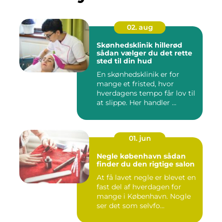
02. aug
Skønhedsklinik hillerød
sådan vælger du det rette
sted til din hud
En skønhedsklinik er for
mange et fristed, hvor
hverdagens tempo får lov til
at slippe. Her handler ...
01. jun
Negle københavn sådan
finder du den rigtige salon
At få lavet negle er blevet en
fast del af hverdagen for
mange i København. Nogle
ser det som selvfo...