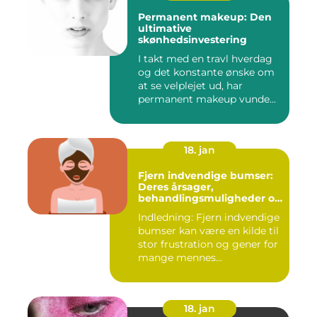
Permanent makeup: Den
ultimative
skønhedsinvestering
I takt med en travl hverdag
og det konstante ønske om
at se velplejet ud, har
permanent makeup vunde...
18. jan
Fjern indvendige bumser:
Deres årsager,
behandlingsmuligheder og
forebyggelse
Indledning: Fjern indvendige
bumser kan være en kilde til
stor frustration og gener for
mange mennes...
18. jan