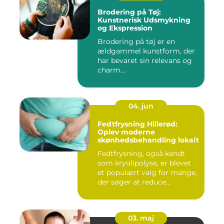
Brodering på Tøj:
Kunstnerisk Udsmykning
og Ekspression
Brodering på tøj er en
ældgammel kunstform, der
har bevaret sin relevans og
charm...
04. jun
Fedtfrysning Hillerød:
Oplev moderne
skønhedsbehandling lokalt
Fedtfrysning, også kendt
som kryolipolyse, er blevet
et populært valg for mange,
der søger at reduce...
03. maj