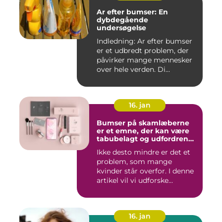
Ar efter bumser: En
dybdegående
undersøgelse
Indledning: Ar efter bumser
er et udbredt problem, der
påvirker mange mennesker
over hele verden. Di...
16. jan
Bumser på skamlæberne
er et emne, der kan være
tabubelagt og udfordrende
at tale om
Ikke desto mindre er det et
problem, som mange
kvinder står overfor. I denne
artikel vil vi udforske...
16. jan