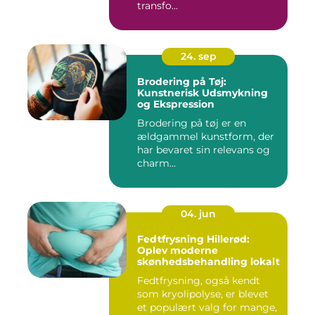
transfo...
24. sep
Brodering på Tøj:
Kunstnerisk Udsmykning
og Ekspression
Brodering på tøj er en
ældgammel kunstform, der
har bevaret sin relevans og
charm...
04. jun
Fedtfrysning Hillerød:
Oplev moderne
skønhedsbehandling lokalt
Fedtfrysning, også kendt
som kryolipolyse, er blevet
et populært valg for mange,