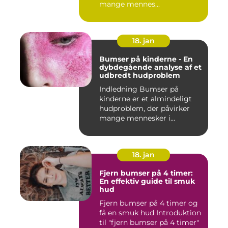
mange mennes...
18. jan
Bumser på kinderne - En
dybdegående analyse af et
udbredt hudproblem
Indledning Bumser på
kinderne er et almindeligt
hudproblem, der påvirker
mange mennesker i
forskelli...
18. jan
Fjern bumser på 4 timer:
En effektiv guide til smuk
hud
Fjern bumser på 4 timer og
få en smuk hud Introduktion
til "fjern bumser på 4 timer"