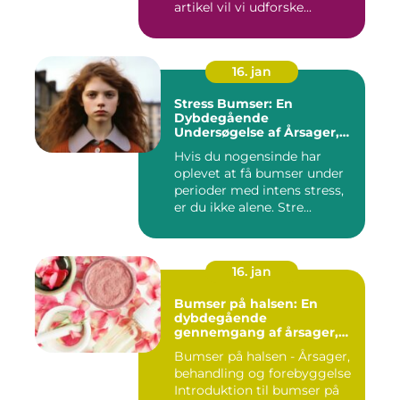
artikel vil vi udforske...
16. jan
Stress Bumser: En
Dybdegående
Undersøgelse af Årsager,
Udvikling og Behandling
Hvis du nogensinde har
oplevet at få bumser under
perioder med intens stress,
er du ikke alene. Stre...
16. jan
Bumser på halsen: En
dybdegående
gennemgang af årsager,
behandling og
Bumser på halsen - Årsager,
forebyggelse
behandling og forebyggelse
Introduktion til bumser på