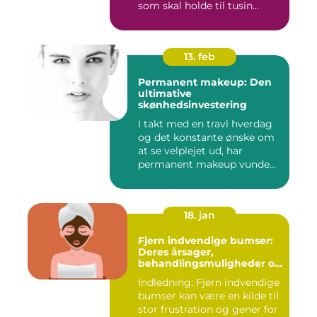
som skal holde til tusin...
13. feb
Permanent makeup: Den
ultimative
skønhedsinvestering
I takt med en travl hverdag
og det konstante ønske om
at se velplejet ud, har
permanent makeup vunde...
18. jan
Fjern indvendige bumser:
Deres årsager,
behandlingsmuligheder og
forebyggelse
Indledning: Fjern indvendige
bumser kan være en kilde til
stor frustration og gener for