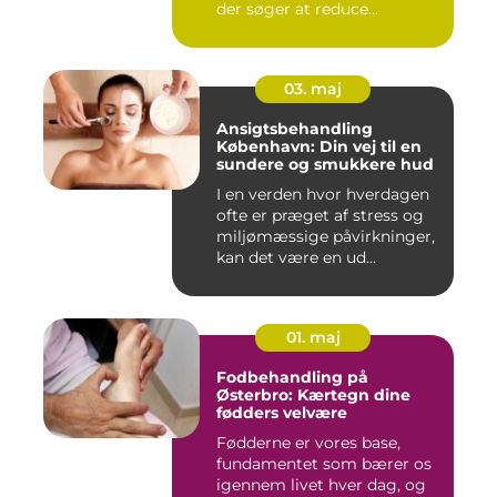
der søger at reduce...
03. maj
Ansigtsbehandling
København: Din vej til en
sundere og smukkere hud
I en verden hvor hverdagen
ofte er præget af stress og
miljømæssige påvirkninger,
kan det være en ud...
01. maj
Fodbehandling på
Østerbro: Kærtegn dine
fødders velvære
Fødderne er vores base,
fundamentet som bærer os
igennem livet hver dag, og