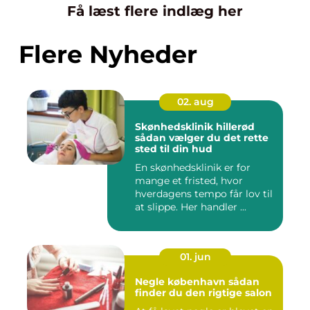
Få læst flere indlæg her
Flere Nyheder
02. aug
Skønhedsklinik hillerød
sådan vælger du det rette
sted til din hud
En skønhedsklinik er for
mange et fristed, hvor
hverdagens tempo får lov til
at slippe. Her handler ...
01. jun
Negle københavn sådan
finder du den rigtige salon