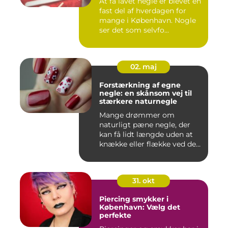
At få lavet negle er blevet en
fast del af hverdagen for
mange i København. Nogle
ser det som selvfo...
02. maj
Forstærkning af egne
negle: en skånsom vej til
stærkere naturnegle
Mange drømmer om
naturligt pæne negle, der
kan få lidt længde uden at
knække eller flække ved den
mi...
31. okt
Piercing smykker i
København: Vælg det
perfekte