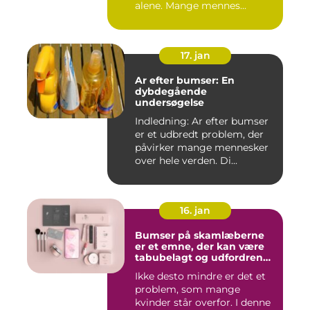
alene. Mange mennes...
17. jan
Ar efter bumser: En
dybdegående
undersøgelse
Indledning: Ar efter bumser
er et udbredt problem, der
påvirker mange mennesker
over hele verden. Di...
16. jan
Bumser på skamlæberne
er et emne, der kan være
tabubelagt og udfordrende
at tale om
Ikke desto mindre er det et
problem, som mange
kvinder står overfor. I denne