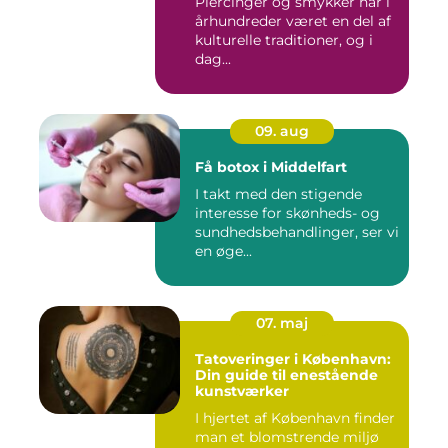
Piercinger og smykker har i
århundreder været en del af
kulturelle traditioner, og i
dag...
09. aug
Få botox i Middelfart
I takt med den stigende
interesse for skønheds- og
sundhedsbehandlinger, ser vi
en øge...
07. maj
Tatoveringer i København:
Din guide til enestående
kunstværker
I hjertet af København finder
man et blomstrende miljø