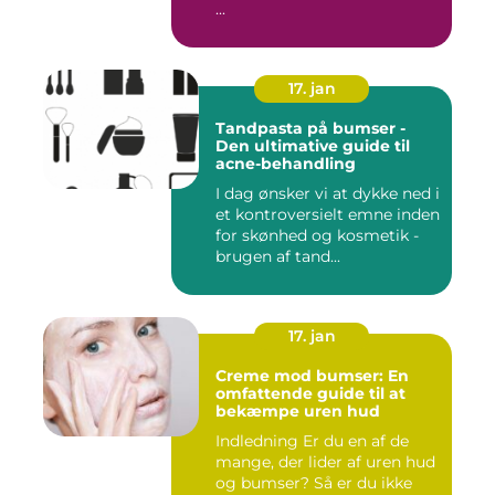
...
17. jan
Tandpasta på bumser -
Den ultimative guide til
acne-behandling
I dag ønsker vi at dykke ned i
et kontroversielt emne inden
for skønhed og kosmetik -
brugen af tand...
17. jan
Creme mod bumser: En
omfattende guide til at
bekæmpe uren hud
Indledning Er du en af de
mange, der lider af uren hud
og bumser? Så er du ikke