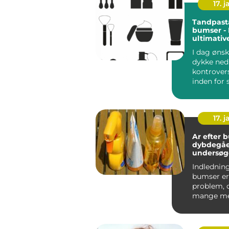
17. j
Tandpast
bumser -
ultimative
acne-beh
I dag ønsk
dykke ned 
kontrover
inden for
kosmetik 
tand...
17. j
Ar efter 
dybdegå
undersøg
Indledning
bumser er
problem, d
mange me
over hele v