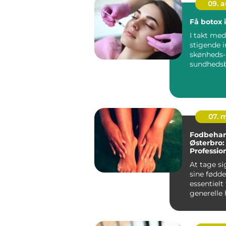
09. 
Få botox 
I takt me
stigende i
skønheds-
sundheds
r, ser vi en
07. 
Fodbehan
Østerbro:
Profession
dine fødd
At tage si
sine fødde
essentielt
generelle
velvære. M