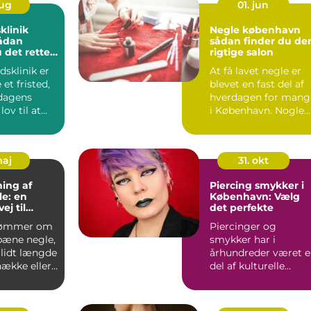
aug
01. jun
klinik
Negle københavn
sådan finder du de
 det rette
rigtige salon
in hud
sklinik er
At få lavet negle er
et fristed,
blevet en fast del af
dagens
hverdagen for mang
lov til at
i København. Nogle
 handler ...
ser det som selvfo...
maj
31. okt
ing af
Piercing smykker i
e: en
København: Vælg
ej til
det perfekte
 naturnegle
rømmer om
Piercinger og
 pæne negle,
smykker har i
 lidt længde
århundreder været 
nække eller
del af kulturelle
 den mi...
traditioner, og i dag..