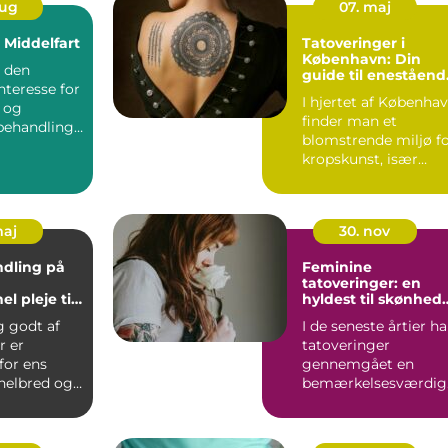
aug
07. maj
i Middelfart
Tatoveringer i
København: Din
d den
guide til eneståend
nteresse for
kunstværker
I hjertet af Københa
 og
finder man et
behandlinge
blomstrende miljø f
 øge...
kropskunst, især
n&ar...
maj
30. nov
dling på
Feminine
tatoveringer: en
el pleje til
hyldest til skønhed
er
og selvudtryk
g godt af
I de seneste årtier ha
r er
tatoveringer
 for ens
gennemgået en
 helbred og
bemærkelsesværdig
ed...
transfo...