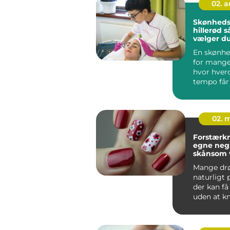
02. 
Skønheds
hillerød sådan
vælger du
sted til d
En skønhed
for mange 
hvor hver
tempo får 
slippe. Her
02. 
Forstærkn
egne negl
skånsom v
stærkere
Mange d
naturligt
der kan få
uden at k
flække ved