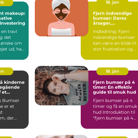
eb
18. jan
nt makeup:
Fjern indvendige
ative
bumser: Deres
investering
årsager,
behandlingsmulig
 en travl
Indledning: Fjern
der og forebyggels
g det
indvendige bumser
 ønske om
kan være en kilde til
ejet ud, har
stor frustration og
t makeup
gener for mange
mennes...
an
18. jan
å kinderne
Fjern bumser på 4
degående
timer: En effektiv
 et
guide til smuk hud
g Bumser
Fjern bumser på 4
lem
e er et
timer og få en smuk
gt
hud Introduktion til
m, der
"fjern bumser på 4
mange
timer" ...
 forskelli...