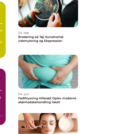
e
vn
24. sep
Brodering på Tøj: Kunstnerisk
Udsmykning og Ekspression
or
04. jun
r
Fedtfrysning Hillerød: Oplev moderne
skønhedsbehandling lokalt