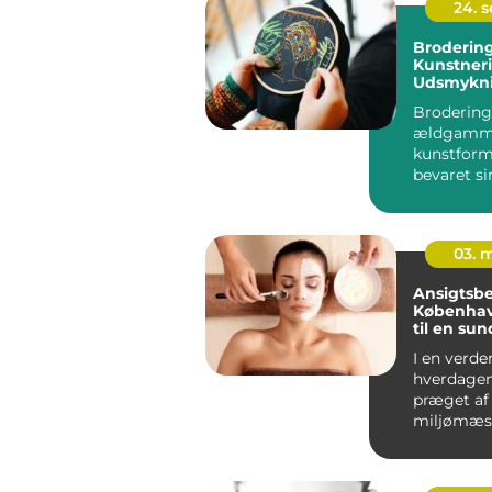
24. 
Brodering
Kunstneri
Udsmykni
Ekspressi
Brodering 
ældgamm
kunstform
bevaret si
og charm..
03. 
Ansigtsb
København
til en su
smukkere
I en verde
hverdagen
præget af
miljømæs
påvirkning
være en ud