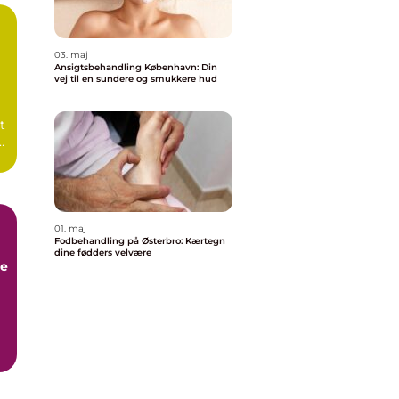
03. maj
Ansigtsbehandling København: Din
n
vej til en sundere og smukkere hud
t
01. maj
Fodbehandling på Østerbro: Kærtegn
dine fødders velvære
re