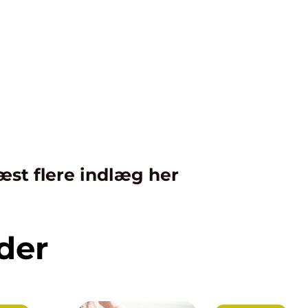
æst flere indlæg her
der