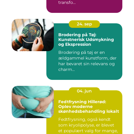
transfo...
24. sep
Brodering på Tøj:
Kunstnerisk Udsmykning
og Ekspression
Brodering på tøj er en
ældgammel kunstform, der
har bevaret sin relevans og
charm...
04. jun
Fedtfrysning Hillerød:
Oplev moderne
skønhedsbehandling lokalt
Fedtfrysning, også kendt
som kryolipolyse, er blevet
et populært valg for mange,