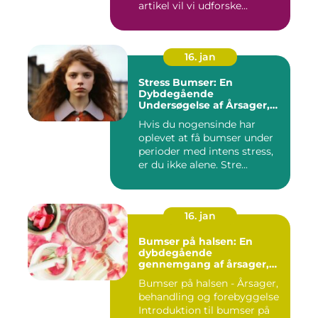
artikel vil vi udforske...
16. jan
Stress Bumser: En
Dybdegående
Undersøgelse af Årsager,
Udvikling og Behandling
Hvis du nogensinde har
oplevet at få bumser under
perioder med intens stress,
er du ikke alene. Stre...
16. jan
Bumser på halsen: En
dybdegående
gennemgang af årsager,
behandling og
Bumser på halsen - Årsager,
forebyggelse
behandling og forebyggelse
Introduktion til bumser på