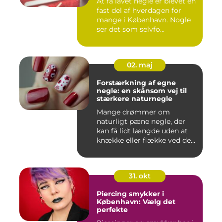
At få lavet negle er blevet en
fast del af hverdagen for
mange i København. Nogle
ser det som selvfo...
02. maj
Forstærkning af egne
negle: en skånsom vej til
stærkere naturnegle
Mange drømmer om
naturligt pæne negle, der
kan få lidt længde uden at
knække eller flække ved den
mi...
31. okt
Piercing smykker i
København: Vælg det
perfekte