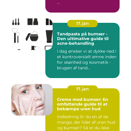
...
17. jan
Tandpasta på bumser -
Den ultimative guide til
acne-behandling
I dag ønsker vi at dykke ned i
et kontroversielt emne inden
for skønhed og kosmetik -
brugen af tand...
17. jan
Creme mod bumser: En
omfattende guide til at
bekæmpe uren hud
Indledning Er du en af de
mange, der lider af uren hud
og bumser? Så er du ikke