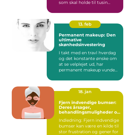
som skal holde til tusin...
13. feb
Permanent makeup: Den
ultimative
skønhedsinvestering
I takt med en travl hverdag
og det konstante ønske om
at se velplejet ud, har
permanent makeup vunde...
18. jan
Fjern indvendige bumser:
Deres årsager,
behandlingsmuligheder og
forebyggelse
Indledning: Fjern indvendige
bumser kan være en kilde til
stor frustration og gener for