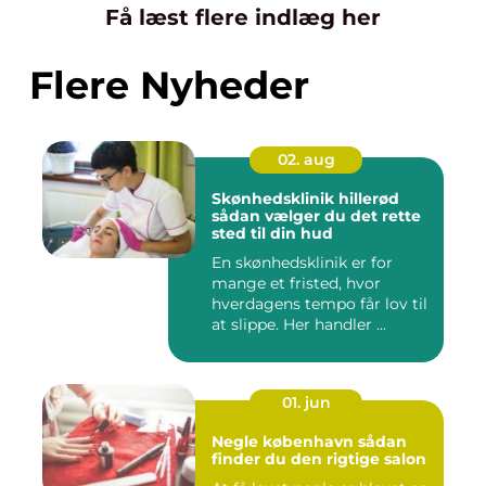
Få læst flere indlæg her
Flere Nyheder
02. aug
Skønhedsklinik hillerød
sådan vælger du det rette
sted til din hud
En skønhedsklinik er for
mange et fristed, hvor
hverdagens tempo får lov til
at slippe. Her handler ...
01. jun
Negle københavn sådan
finder du den rigtige salon