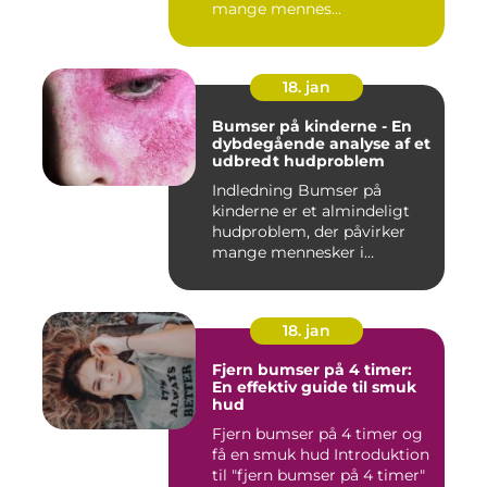
mange mennes...
18. jan
Bumser på kinderne - En
dybdegående analyse af et
udbredt hudproblem
Indledning Bumser på
kinderne er et almindeligt
hudproblem, der påvirker
mange mennesker i
forskelli...
18. jan
Fjern bumser på 4 timer:
En effektiv guide til smuk
hud
Fjern bumser på 4 timer og
få en smuk hud Introduktion
til "fjern bumser på 4 timer"