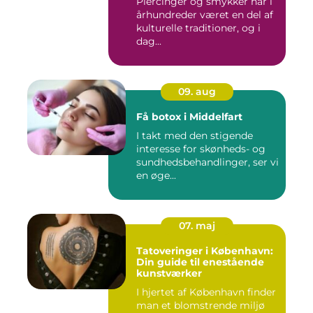
Piercinger og smykker har i
århundreder været en del af
kulturelle traditioner, og i
dag...
09. aug
Få botox i Middelfart
I takt med den stigende
interesse for skønheds- og
sundhedsbehandlinger, ser vi
en øge...
07. maj
Tatoveringer i København:
Din guide til enestående
kunstværker
I hjertet af København finder
man et blomstrende miljø