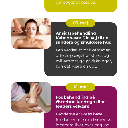
der søger at reduce...
03. maj
Ansigtsbehandling
København: Din vej til en
sundere og smukkere hud
I en verden hvor hverdagen
ofte er præget af stress og
miljømæssige påvirkninger,
kan det være en ud...
01. maj
Fodbehandling på
Østerbro: Kærtegn dine
fødders velvære
Fødderne er vores base,
fundamentet som bærer os
igennem livet hver dag, og