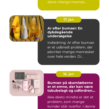
alene. Mange mennes...
17. jan
Ar efter bumser: En
dybdegående
undersøgelse
Indledning: Ar efter bumser
er et udbredt problem, der
påvirker mange mennesker
over hele verden. Di...
16. jan
Bumser på skamlæberne
er et emne, der kan være
tabubelagt og udfordrende
at tale om
Ikke desto mindre er det et
problem, som mange
kvinder står overfor. I denne