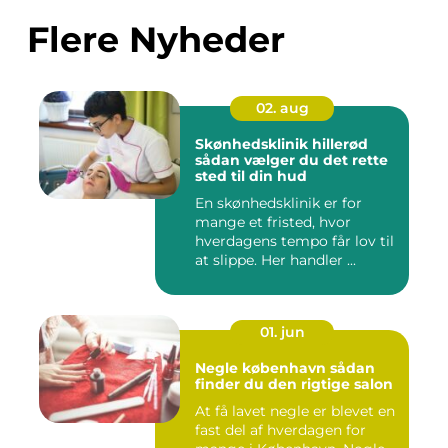
Flere Nyheder
02. aug
Skønhedsklinik hillerød
sådan vælger du det rette
sted til din hud
En skønhedsklinik er for
mange et fristed, hvor
hverdagens tempo får lov til
at slippe. Her handler ...
01. jun
Negle københavn sådan
finder du den rigtige salon
At få lavet negle er blevet en
fast del af hverdagen for