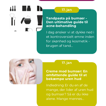
17. jan
Tandpasta på bumser -
Den ultimative guide til
acne-behandling
I dag ønsker vi at dykke ned i
et kontroversielt emne inden
for skønhed og kosmetik -
brugen af tand...
17. jan
Creme mod bumser: En
omfattende guide til at
bekæmpe uren hud
Indledning Er du en af de
mange, der lider af uren hud
og bumser? Så er du ikke
alene. Mange mennes...