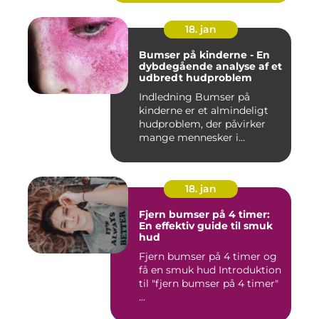
18. jan
Bumser på kinderne - En
dybdegående analyse af et
udbredt hudproblem
Indledning Bumser på
kinderne er et almindeligt
hudproblem, der påvirker
mange mennesker i
forskelli...
18. jan
Fjern bumser på 4 timer:
En effektiv guide til smuk
hud
Fjern bumser på 4 timer og
få en smuk hud Introduktion
til "fjern bumser på 4 timer"
...