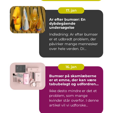
17. jan
Ar efter bumser: En
dybdegående
undersøgelse
Indledning: Ar efter bumser
er et udbredt problem, der
påvirker mange mennesker
over hele verden. Di...
16. jan
Bumser på skamlæberne
er et emne, der kan være
tabubelagt og udfordrende
at tale om
Ikke desto mindre er det et
problem, som mange
kvinder står overfor. I denne
artikel vil vi udforske...