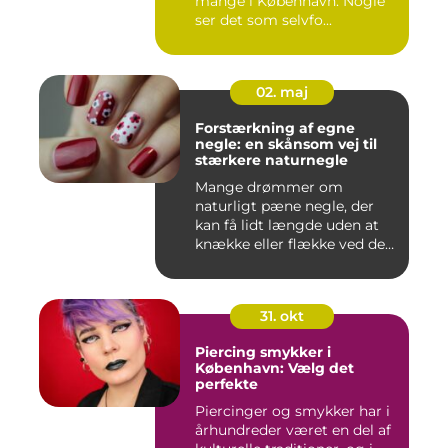
mange i København. Nogle
ser det som selvfo...
02. maj
Forstærkning af egne
negle: en skånsom vej til
stærkere naturnegle
Mange drømmer om
naturligt pæne negle, der
kan få lidt længde uden at
knække eller flække ved den
mi...
31. okt
Piercing smykker i
København: Vælg det
perfekte
Piercinger og smykker har i
århundreder været en del af