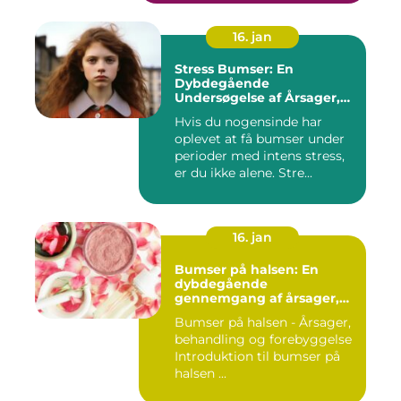
16. jan
Stress Bumser: En
Dybdegående
Undersøgelse af Årsager,
Udvikling og Behandling
Hvis du nogensinde har
oplevet at få bumser under
perioder med intens stress,
er du ikke alene. Stre...
16. jan
Bumser på halsen: En
dybdegående
gennemgang af årsager,
behandling og
Bumser på halsen - Årsager,
forebyggelse
behandling og forebyggelse
Introduktion til bumser på
halsen ...