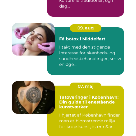
kulturelle traditioner, og i
dag...
09. aug
Få botox i Middelfart
I takt med den stigende
interesse for skønheds- og
sundhedsbehandlinger, ser vi
en øge...
07. maj
Tatoveringer i København:
Din guide til enestående
kunstværker
I hjertet af København finder
man et blomstrende miljø
for kropskunst, især n&ar...