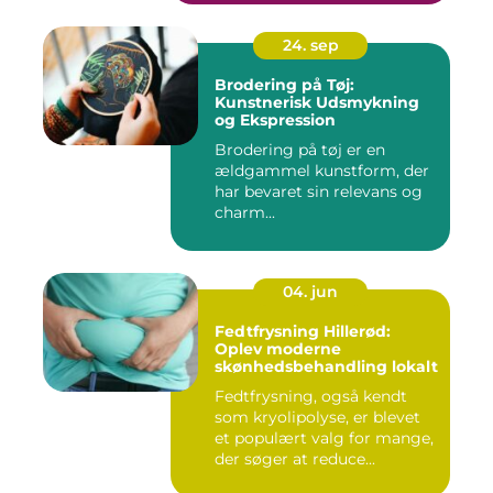
24. sep
Brodering på Tøj:
Kunstnerisk Udsmykning
og Ekspression
Brodering på tøj er en
ældgammel kunstform, der
har bevaret sin relevans og
charm...
04. jun
Fedtfrysning Hillerød:
Oplev moderne
skønhedsbehandling lokalt
Fedtfrysning, også kendt
som kryolipolyse, er blevet
et populært valg for mange,
der søger at reduce...