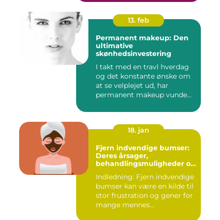
13. feb
Permanent makeup: Den
ultimative
skønhedsinvestering
I takt med en travl hverdag
og det konstante ønske om
at se velplejet ud, har
permanent makeup vunde...
18. jan
Fjern indvendige bumser:
Deres årsager,
behandlingsmuligheder og
forebyggelse
Indledning: Fjern indvendige
bumser kan være en kilde til
stor frustration og gener for
mange mennes...