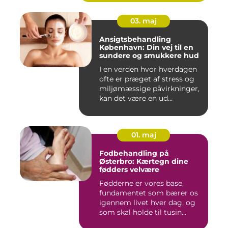
03. maj
Ansigtsbehandling
København: Din vej til en
sundere og smukkere hud
I en verden hvor hverdagen
ofte er præget af stress og
miljømæssige påvirkninger,
kan det være en ud...
01. maj
Fodbehandling på
Østerbro: Kærtegn dine
fødders velvære
Fødderne er vores base,
fundamentet som bærer os
igennem livet hver dag, og
som skal holde til tusin...