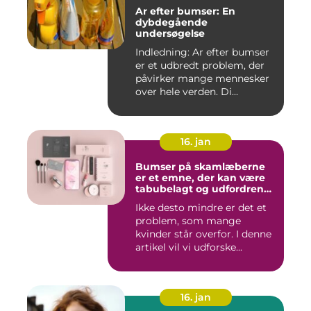
Ar efter bumser: En
dybdegående
undersøgelse
Indledning: Ar efter bumser
er et udbredt problem, der
påvirker mange mennesker
over hele verden. Di...
16. jan
Bumser på skamlæberne
er et emne, der kan være
tabubelagt og udfordrende
at tale om
Ikke desto mindre er det et
problem, som mange
kvinder står overfor. I denne
artikel vil vi udforske...
16. jan