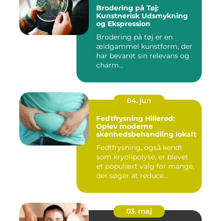
Brodering på Tøj:
Kunstnerisk Udsmykning
og Ekspression
Brodering på tøj er en
ældgammel kunstform, der
har bevaret sin relevans og
charm...
04. jun
Fedtfrysning Hillerød:
Oplev moderne
skønhedsbehandling lokalt
Fedtfrysning, også kendt
som kryolipolyse, er blevet
et populært valg for mange,
der søger at reduce...
03. maj