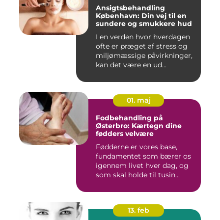
Ansigtsbehandling
København: Din vej til en
sundere og smukkere hud
I en verden hvor hverdagen
ofte er præget af stress og
miljømæssige påvirkninger,
kan det være en ud...
01. maj
Fodbehandling på
Østerbro: Kærtegn dine
fødders velvære
Fødderne er vores base,
fundamentet som bærer os
igennem livet hver dag, og
som skal holde til tusin...
13. feb