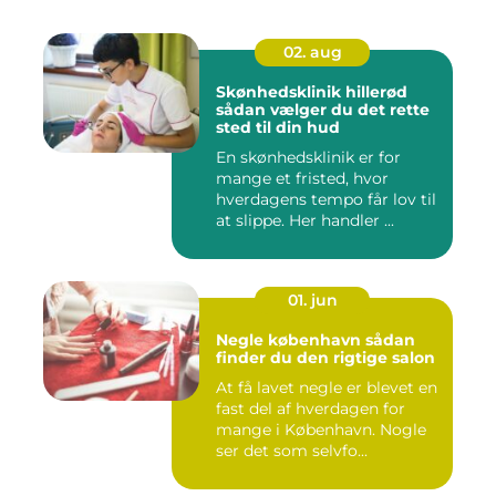
02. aug
Skønhedsklinik hillerød
sådan vælger du det rette
sted til din hud
En skønhedsklinik er for
mange et fristed, hvor
hverdagens tempo får lov til
at slippe. Her handler ...
01. jun
Negle københavn sådan
finder du den rigtige salon
At få lavet negle er blevet en
fast del af hverdagen for
mange i København. Nogle
ser det som selvfo...