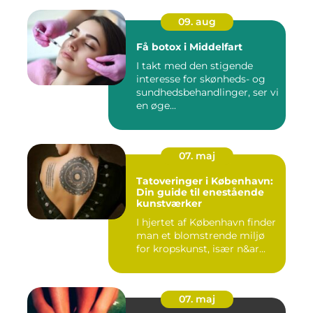
09. aug
Få botox i Middelfart
I takt med den stigende
interesse for skønheds- og
sundhedsbehandlinger, ser vi
en øge...
07. maj
Tatoveringer i København:
Din guide til enestående
kunstværker
I hjertet af København finder
man et blomstrende miljø
for kropskunst, især n&ar...
07. maj