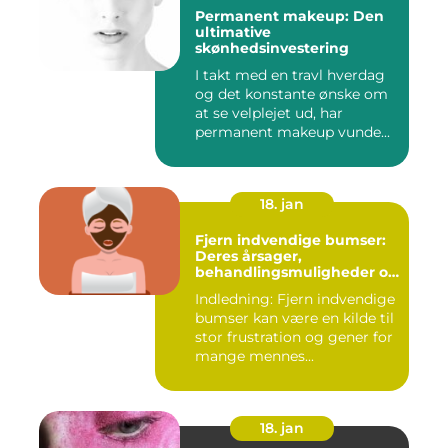
Permanent makeup: Den
ultimative
skønhedsinvestering
I takt med en travl hverdag
og det konstante ønske om
at se velplejet ud, har
permanent makeup vunde...
18. jan
Fjern indvendige bumser:
Deres årsager,
behandlingsmuligheder og
forebyggelse
Indledning: Fjern indvendige
bumser kan være en kilde til
stor frustration og gener for
mange mennes...
18. jan