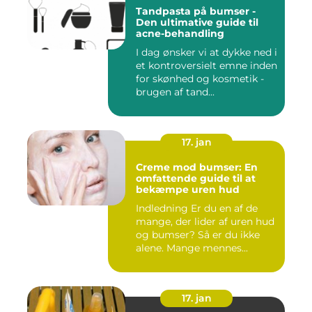
Tandpasta på bumser -
Den ultimative guide til
acne-behandling
I dag ønsker vi at dykke ned i
et kontroversielt emne inden
for skønhed og kosmetik -
brugen af tand...
17. jan
Creme mod bumser: En
omfattende guide til at
bekæmpe uren hud
Indledning Er du en af de
mange, der lider af uren hud
og bumser? Så er du ikke
alene. Mange mennes...
17. jan