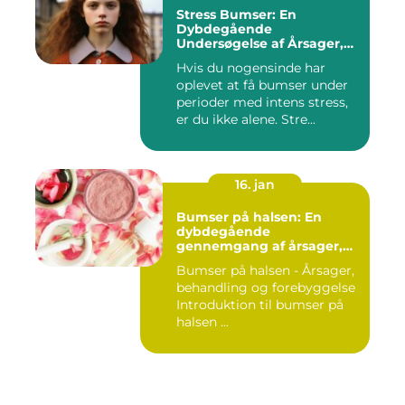
Stress Bumser: En
Dybdegående
Undersøgelse af Årsager,
Udvikling og Behandling
Hvis du nogensinde har
oplevet at få bumser under
perioder med intens stress,
er du ikke alene. Stre...
16. jan
Bumser på halsen: En
dybdegående
gennemgang af årsager,
behandling og
Bumser på halsen - Årsager,
forebyggelse
behandling og forebyggelse
Introduktion til bumser på
halsen ...