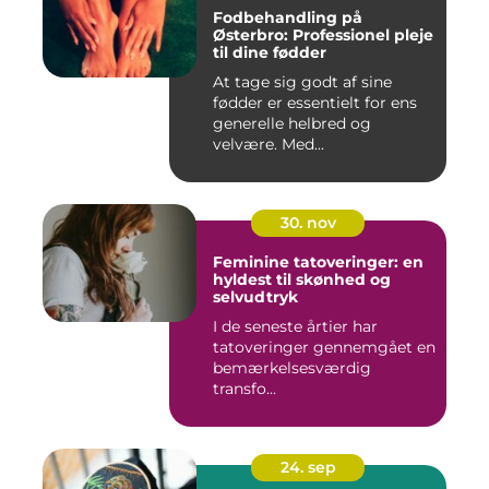
Fodbehandling på
Østerbro: Professionel pleje
til dine fødder
At tage sig godt af sine
fødder er essentielt for ens
generelle helbred og
velvære. Med...
30. nov
Feminine tatoveringer: en
hyldest til skønhed og
selvudtryk
I de seneste årtier har
tatoveringer gennemgået en
bemærkelsesværdig
transfo...
24. sep