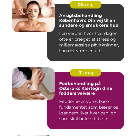
03. maj
Ansigtsbehandling
København: Din vej til en
sundere og smukkere hud
I en verden hvor hverdagen
ofte er præget af stress og
miljømæssige påvirkninger,
kan det være en ud...
01. maj
Fodbehandling på
Østerbro: Kærtegn dine
fødders velvære
Fødderne er vores base,
fundamentet som bærer os
igennem livet hver dag, og
som skal holde til tusin...