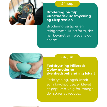
24. sep
Brodering på Tøj:
Kunstnerisk Udsmykning
og Ekspression
Brodering på tøj er en
ældgammel kunstform, der
har bevaret sin relevans og
charm...
04. jun
Fedtfrysning Hillerød:
Oplev moderne
skønhedsbehandling lokalt
Fedtfrysning, også kendt
som kryolipolyse, er blevet
et populært valg for mange,
der søger at reduce...