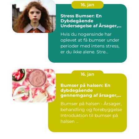
16. jan
Stress Bumser: En
Dybdegående
Undersøgelse af Årsager,
Udvikling og Behandling
Hvis du nogensinde har
oplevet at få bumser under
perioder med intens stress,
er du ikke alene. Stre...
16. jan
Bumser på halsen: En
dybdegående
gennemgang af årsager,
behandling og
Bumser på halsen - Årsager,
forebyggelse
behandling og forebyggelse
Introduktion til bumser på
halsen ...