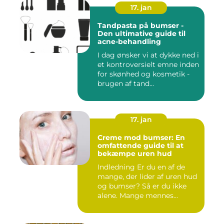
17. jan
Tandpasta på bumser -
Den ultimative guide til
acne-behandling
I dag ønsker vi at dykke ned i
et kontroversielt emne inden
for skønhed og kosmetik -
brugen af tand...
17. jan
Creme mod bumser: En
omfattende guide til at
bekæmpe uren hud
Indledning Er du en af de
mange, der lider af uren hud
og bumser? Så er du ikke
alene. Mange mennes...