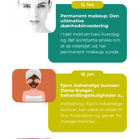
13. feb
Permanent makeup: Den
ultimative
skønhedsinvestering
I takt med en travl hverdag
og det konstante ønske om
at se velplejet ud, har
permanent makeup vunde...
18. jan
Fjern indvendige bumser:
Deres årsager,
behandlingsmuligheder og
forebyggelse
Indledning: Fjern indvendige
bumser kan være en kilde til
stor frustration og gener for
mange mennes...