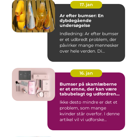
17. jan
Ar efter bumser: En
dybdegående
undersøgelse
Indledning: Ar efter bumser
er et udbredt problem, der
påvirker mange mennesker
over hele verden. Di...
16. jan
Bumser på skamlæberne
er et emne, der kan være
tabubelagt og udfordrende
at tale om
Ikke desto mindre er det et
problem, som mange
kvinder står overfor. I denne
artikel vil vi udforske...