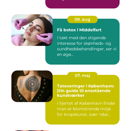
09. aug
Få botox i Middelfart
I takt med den stigende
interesse for skønheds- og
sundhedsbehandlinger, ser vi
en øge...
07. maj
Tatoveringer i København:
Din guide til enestående
kunstværker
I hjertet af København finder
man et blomstrende miljø
for kropskunst, især n&ar...