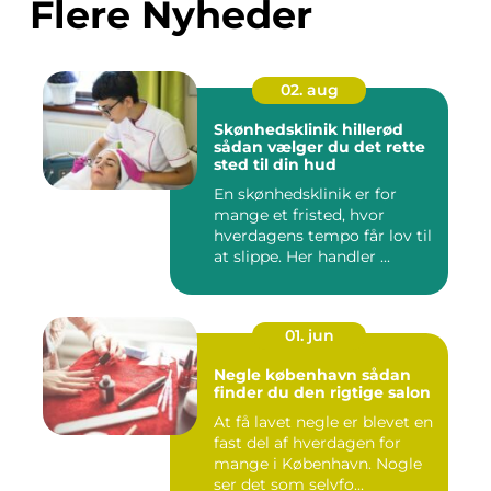
Flere Nyheder
02. aug
Skønhedsklinik hillerød
sådan vælger du det rette
sted til din hud
En skønhedsklinik er for
mange et fristed, hvor
hverdagens tempo får lov til
at slippe. Her handler ...
01. jun
Negle københavn sådan
finder du den rigtige salon
At få lavet negle er blevet en
fast del af hverdagen for
mange i København. Nogle
ser det som selvfo...