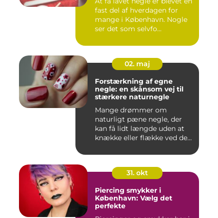
At få lavet negle er blevet en
fast del af hverdagen for
mange i København. Nogle
ser det som selvfo...
02. maj
Forstærkning af egne
negle: en skånsom vej til
stærkere naturnegle
Mange drømmer om
naturligt pæne negle, der
kan få lidt længde uden at
knække eller flække ved den
mi...
31. okt
Piercing smykker i
København: Vælg det
perfekte