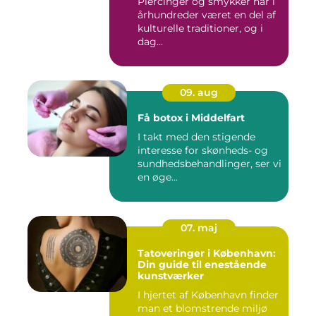
Piercinger og smykker har i
århundreder været en del af
kulturelle traditioner, og i
dag...
09. aug
Få botox i Middelfart
I takt med den stigende
interesse for skønheds- og
sundhedsbehandlinger, ser vi
en øge...
07. maj
Tatoveringer i København:
Din guide til enestående
kunstværker
I hjertet af København finder
man et blomstrende miljø