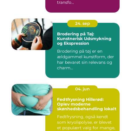
transfo...
24. sep
Brodering på Tøj:
Kunstnerisk Udsmykning
og Ekspression
Brodering på tøj er en
ældgammel kunstform, der
har bevaret sin relevans og
charm...
04. jun
Fedtfrysning Hillerød:
Oplev moderne
skønhedsbehandling lokalt
Fedtfrysning, også kendt
som kryolipolyse, er blevet
et populært valg for mange,