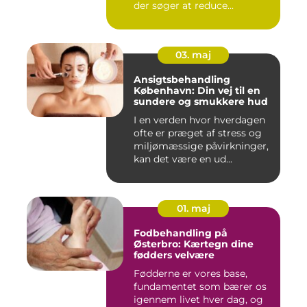
der søger at reduce...
03. maj
Ansigtsbehandling
København: Din vej til en
sundere og smukkere hud
I en verden hvor hverdagen
ofte er præget af stress og
miljømæssige påvirkninger,
kan det være en ud...
01. maj
Fodbehandling på
Østerbro: Kærtegn dine
fødders velvære
Fødderne er vores base,
fundamentet som bærer os
igennem livet hver dag, og