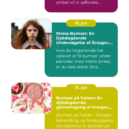
artikel vil vi udforske...
16. jan
Stress Bumser: En
Dybdegående
Undersøgelse af Årsager,
Udvikling og Behandling
Hvis du nogensinde har
oplevet at få bumser under
perioder med intens stress,
er du ikke alene. Stre...
16. jan
Bumser på halsen: En
dybdegående
gennemgang af årsager,
behandling og
Bumser på halsen - Årsager,
forebyggelse
behandling og forebyggelse
Introduktion til bumser på