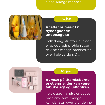
alene. Mange mennes...
17. jan
Ar efter bumser: En
dybdegående
undersøgelse
Indledning: Ar efter bumser
er et udbredt problem, der
påvirker mange mennesker
over hele verden. Di...
16. jan
Bumser på skamlæberne
er et emne, der kan være
tabubelagt og udfordrende
at tale om
Ikke desto mindre er det et
problem, som mange
kvinder står overfor. I denne