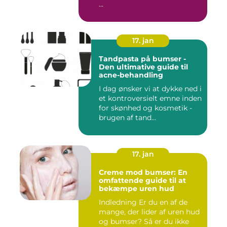
...
17. jan
Tandpasta på bumser -
Den ultimative guide til
acne-behandling
I dag ønsker vi at dykke ned i
et kontroversielt emne inden
for skønhed og kosmetik -
brugen af tand...
17. jan
Creme mod bumser: En
omfattende guide til at
bekæmpe uren hud
Indledning Er du en af de
mange, der lider af uren hud
og bumser? Så er du ikke