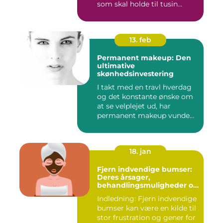
som skal holde til tusin...
13. feb
Permanent makeup: Den
ultimative
skønhedsinvestering
I takt med en travl hverdag
og det konstante ønske om
at se velplejet ud, har
permanent makeup vunde...
18. jan
Fjern indvendige bumser:
Deres årsager,
behandlingsmuligheder og
forebyggelse
Indledning: Fjern indvendige
bumser kan være en kilde til
stor frustration og gener for