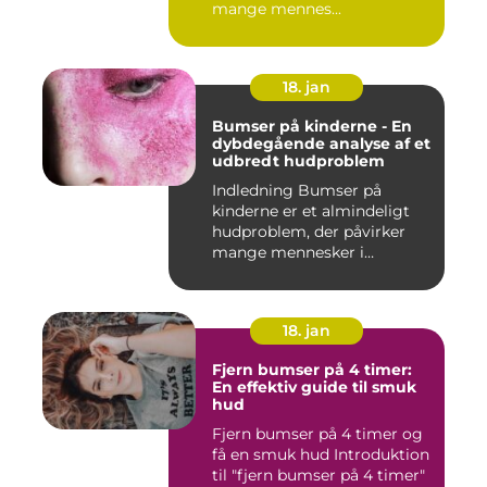
mange mennes...
18. jan
Bumser på kinderne - En
dybdegående analyse af et
udbredt hudproblem
Indledning Bumser på
kinderne er et almindeligt
hudproblem, der påvirker
mange mennesker i
forskelli...
18. jan
Fjern bumser på 4 timer:
En effektiv guide til smuk
hud
Fjern bumser på 4 timer og
få en smuk hud Introduktion
til "fjern bumser på 4 timer"