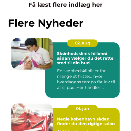
Få læst flere indlæg her
Flere Nyheder
02. aug
Skønhedsklinik hillerød
sådan vælger du det rette
sted til din hud
En skønhedsklinik er for
mange et fristed, hvor
hverdagens tempo får lov til
at slippe. Her handler ...
01. jun
Negle københavn sådan
finder du den rigtige salon