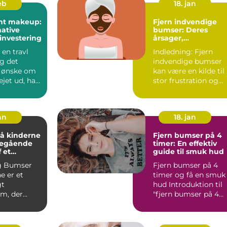
eb
18. jan
nt makeup:
Fjern indvendige
ative
bumser: Deres
investering
årsager,
behandlingsmulig
 en travl
Indledning: Fjern
der og forebyggels
g det
indvendige bumser
 ønske om
kan være en kilde til
ejet ud, har
stor frustration og
t makeup
gener for mange
mennes...
an
18. jan
å kinderne
Fjern bumser på 4
degående
timer: En effektiv
 et
guide til smuk hud
g Bumser
Fjern bumser på 4
lem
e er et
timer og få en smuk
gt
hud Introduktion til
m, der
"fjern bumser på 4
mange
timer" ...
 forskelli...