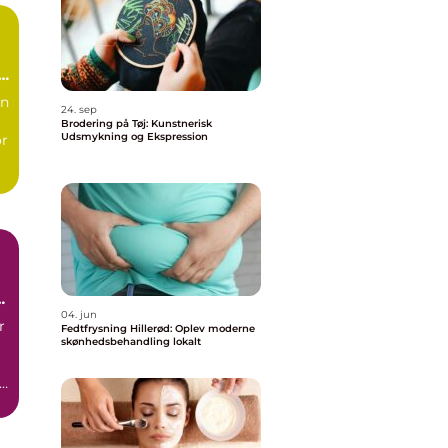
e
vn
24. sep
Brodering på Tøj: Kunstnerisk
Udsmykning og Ekspression
or
04. jun
r
Fedtfrysning Hillerød: Oplev moderne
skønhedsbehandling lokalt