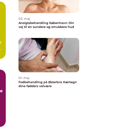
03. maj
Ansigtsbehandling København: Din
n
vej til en sundere og smukkere hud
t
01. maj
Fodbehandling på Østerbro: Kærtegn
dine fødders velvære
re