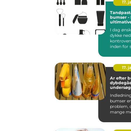
17. j
Tandpast
bumser -
ultimative
acne-beh
I dag ønsk
dykke ned 
kontrover
inden for
kosmetik 
tand...
17. j
Ar efter 
dybdegå
undersøg
Indledning
bumser er
problem, d
mange me
over hele v