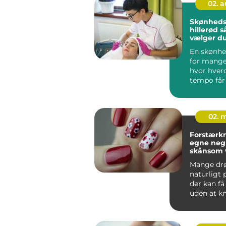
02. 
Skønheds
hillerød sådan
vælger du
sted til d
En skønhed
for mange 
hvor hver
tempo får 
slippe. Her
02. 
Forstærkn
egne negl
skånsom v
stærkere
Mange d
naturligt
der kan få
uden at k
flække ved