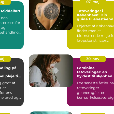
aug
07. maj
i Middelfart
Tatoveringer i
København: Din
d den
guide til eneståend
nteresse for
kunstværker
I hjertet af Københa
 og
finder man et
behandlinge
blomstrende miljø f
 øge...
kropskunst, især
n&ar...
maj
30. nov
dling på
Feminine
tatoveringer: en
el pleje til
hyldest til skønhed
er
og selvudtryk
g godt af
I de seneste årtier ha
r er
tatoveringer
 for ens
gennemgået en
 helbred og
bemærkelsesværdig
ed...
transfo...