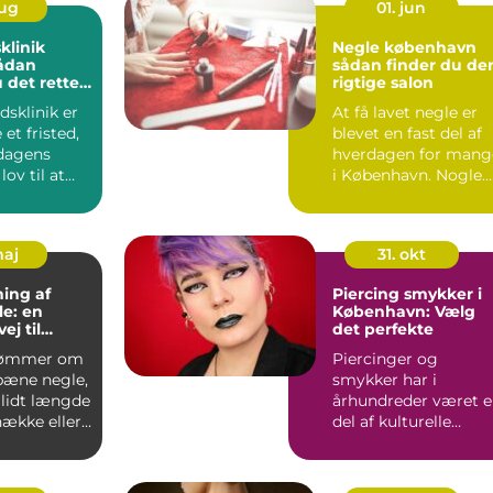
aug
01. jun
klinik
Negle københavn
sådan finder du de
 det rette
rigtige salon
in hud
sklinik er
At få lavet negle er
et fristed,
blevet en fast del af
dagens
hverdagen for mang
lov til at
i København. Nogle
 handler ...
ser det som selvfo...
maj
31. okt
ing af
Piercing smykker i
e: en
København: Vælg
ej til
det perfekte
 naturnegle
rømmer om
Piercinger og
 pæne negle,
smykker har i
 lidt længde
århundreder været 
nække eller
del af kulturelle
 den mi...
traditioner, og i dag..