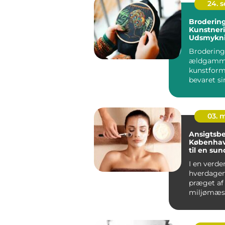
24. 
Brodering
Kunstneri
Udsmykni
Ekspressi
Brodering 
ældgamm
kunstform
bevaret si
og charm..
03. 
Ansigtsb
København
til en su
smukkere
I en verde
hverdagen
præget af
miljømæs
påvirkning
være en ud