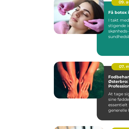
09. 
Få botox 
I takt me
stigende i
skønheds-
sundheds
r, ser vi en
07. 
Fodbehan
Østerbro:
Profession
dine fødd
At tage si
sine fødde
essentielt
generelle
velvære. M