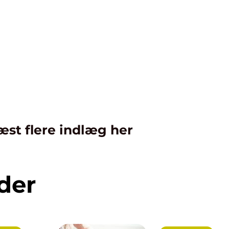
æst flere indlæg her
der