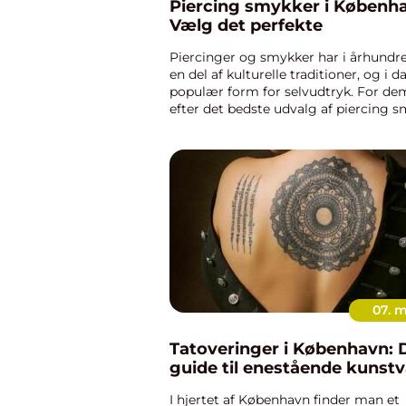
Piercing smykker i Københ
Vælg det perfekte
Piercinger og smykker har i århundr
en del af kulturelle traditioner, og i d
populær form for selvudtryk. For dem
efter det bedste udvalg af piercing 
København, er der flere faktorer at...
07. 
Tatoveringer i København: 
guide til enestående kunst
I hjertet af København finder man et