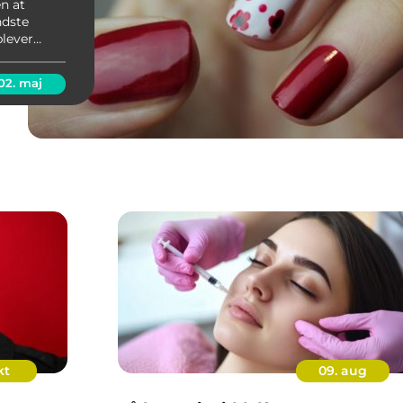
en at
ndste
plever
splintrede
es
02. maj
kt
09. aug