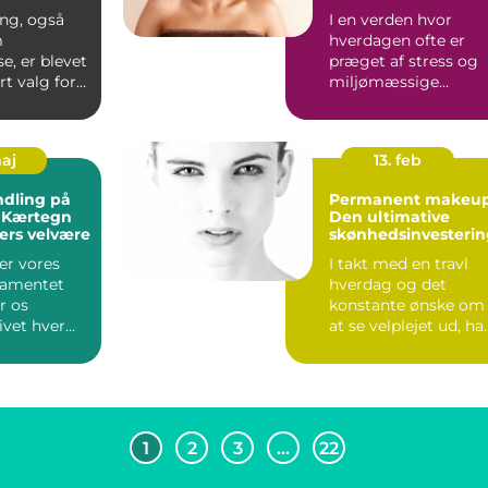
behandlin
smukkere hud
ing, også
I en verden hvor
m
hverdagen ofte er
se, er blevet
præget af stress og
t valg for
miljømæssige
r søger at
påvirkninger, kan de
være en ud...
maj
13. feb
dling på
Permanent makeup
: Kærtegn
Den ultimative
ers velvære
skønhedsinvesterin
er vores
I takt med en travl
damentet
hverdag og det
r os
konstante ønske om
ivet hver
at se velplejet ud, ha
om skal
permanent makeup
sin...
vunde...
1
2
3
…
22