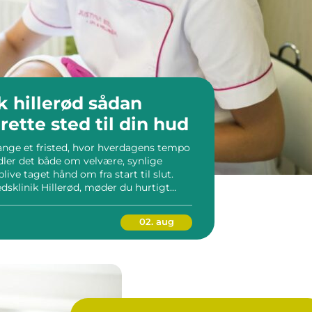
llerød sådan
rette sted til din hud
ange et fristed, hvor hverdagens tempo
andler det både om velvære, synlige
blive taget hånd om fra start til slut.
dsklinik Hillerød, møder du hurtigt
 kan være svært at gennemskue, hvad
02. aug