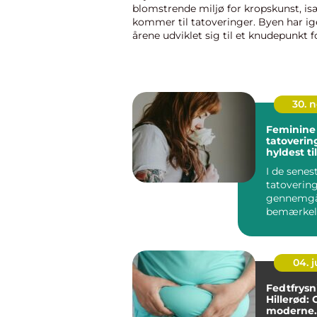
blomstrende miljø for kropskunst, is
kommer til tatoveringer. Byen har 
årene udviklet sig til et knudepunkt 
lokale og internationale tatovøre...
30. 
Feminine
tatoverin
hyldest t
og selvud
I de senes
tatoverin
gennemgå
bemærkel
transfo...
04. 
Fedtfrysn
Hillerød: 
moderne