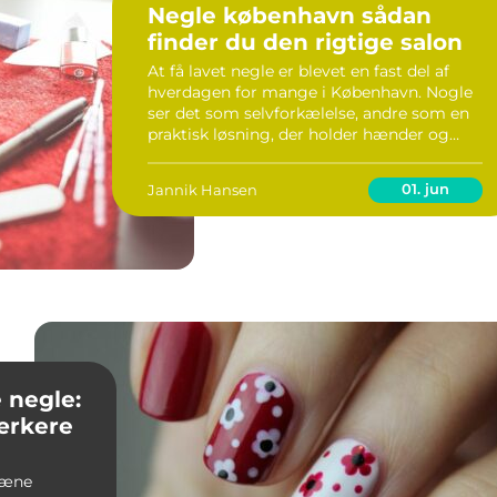
Negle københavn sådan
finder du den rigtige salon
At få lavet negle er blevet en fast del af
hverdagen for mange i København. Nogle
ser det som selvforkælelse, andre som en
praktisk løsning, der holder hænder og
fødder pæne i flere uger. Udvalget af
saloner er stort, og kvaliteten varierer, så
01. jun
Jannik Hansen
hvord...
 negle:
tærkere
pæne