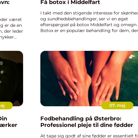
avn:
Få botox i Middelfart
I takt med den stigende interesse for skønhe
og sundhedsbehandlinger, ser vi en øget
eder været
efterspørgsel på botox Middelfart og omegn.
ag er de en
Botox er en populær behandling for dem, de
, der leder
ønsker at minimere synlige rynker ...
smykker
maj
07. maj
Din
Fodbehandling på Østerbro:
værker
Professionel pleje til dine fødder
At tage sig godt af sine fødder er essentielt f