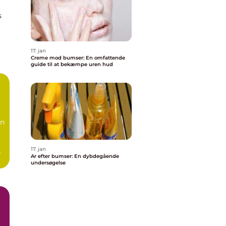
s
17. jan
Creme mod bumser: En omfattende
guide til at bekæmpe uren hud
en
17. jan
Ar efter bumser: En dybdegående
undersøgelse