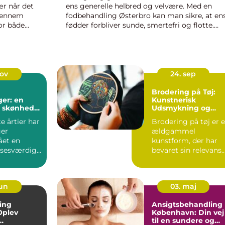
ær når det
ens generelle helbred og velvære. Med en
igennem
fodbehandling Østerbro kan man sikre, at en
for både
fødder forbliver sunde, smertefri og flotte.
Østerbro er kendt for sine rummelig...
nov
24. sep
Brodering på Tøj:
ger: en
Kunstnerisk
il skønhed
Udsmykning og
tryk
Ekspression
te årtier har
Brodering på tøj er 
ger
ældgammel
et en
kunstform, der har
sesværdig
bevaret sin relevans
og charm...
jun
03. maj
ing
Ansigtsbehandling
Oplev
København: Din vej
til en sundere og