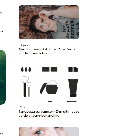
ds-
r
18. jan
Fjern bumser på 4 timer: En effektiv
guide til smuk hud
17. jan
Tandpasta på bumser - Den ultimative
guide til acne-behandling
or