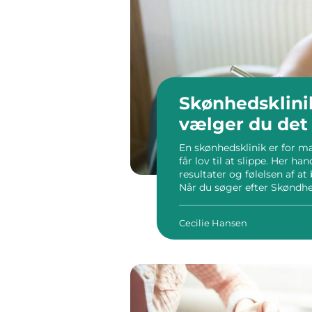
Skønhedsklinik hi
vælger du det 
En skønhedsklinik er for m
får lov til at slippe. Her h
resultater og følelsen af at 
Når du søger efter Skøndhe
mange muligheder, og det
der […]
Cecilie Hansen