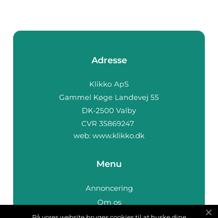
København. Hvordan
du fin...
Adresse
web:
www.klikko.dk
Menu
Annoncering
Om os
Cookies
På vores website bruges cookies til at huske dine