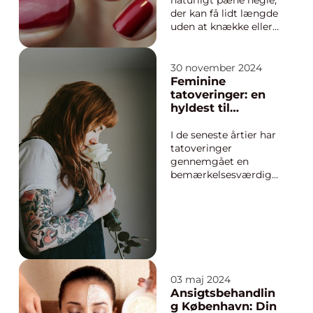
naturligt pæne negle,
der kan få lidt længde
uden at knække eller
flække ved den
mindste
hverdagspåkendelse.
30 november 2024
Alligevel oplever
Feminine
mange, at neglene
tatoveringer: en
bliver tynde,
hyldest til
splintrede eller føles
skønhed og
bløde, selvom de
selvudtryk
I de seneste årtier har
passes nogenlunde.
tatoveringer
Her kan forstær...
gennemgået en
bemærkelsesværdig
transformation i
opfattelsen og
populariteten blandt
kvinder. De anses ikke
længere blot som et
symbol på oprør, men
også som en kun...
03 maj 2024
Ansigtsbehandlin
g København: Din