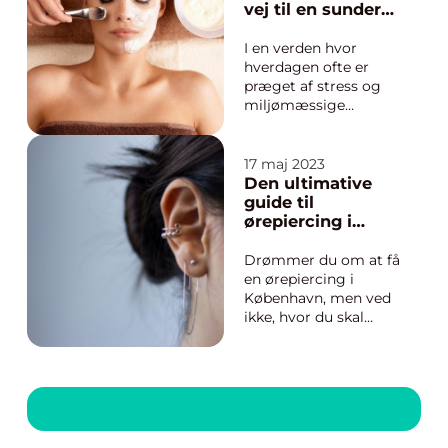
vej til en sundere
og smukkere hud
I en verden hvor
hverdagen ofte er
præget af stress og
miljømæssige
påvirkninger, kan det
være en udfordring at
bevare sin huds
17 maj 2023
sundhed og skønhed.
Den ultimative
Heldigvis findes der i
guide til
København mange
ørepiercing i
skønhedsinstitutioner
København
og klinikker, der
Drømmer du om at få
tilbyder en bred vifte
en ørepiercing i
...
København, men ved
ikke, hvor du skal
starte? I denne artikel
vil vi guide dig
gennem nogle
generelle tips og
tricks til at finde den
perfekte piercing i