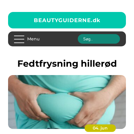
BEAUTYGUIDERNE.
dk
Menu
fedtfrysning hillerød
04. jun